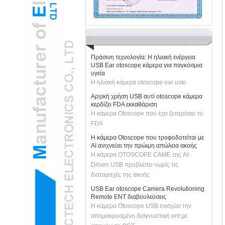
παιδιών
H2 "AR-ενισχυμένη κάμερα USB Ear
otoscope μεταμορφώνει παιδιατρικές
εξετάσεις
Πράσινη τεχνολογία: Η ηλιακή ενέργεια
USB Ear otoscope κάμερα για παγκόσμια
υγεία
Η ηλιακή κάμερα otoscope oar usto
Αρχική χρήση USB αυτί otoscope κάμερα
κερδίζει FDA εκκαθάριση
Η κάμερα Otoscope που έχει ξεπεράσει το
FDA
Η κάμερα Otoscope που τροφοδοτείται με
AI ανιχνεύει την πρώιμη απώλεια ακοής
Η κάμερα OTOSCOPE CAME της AI-
Driven USB προβλέπει νωρίς τις
διαταραχές της ακοής
USB Ear otoscope Camera Revolutioning
Remote ENT διαβουλεύσεις
Η κάμερα Otoscope USB ενισχύει την
απομακρυσμένη διαγνωστική ent με
απεικόνιση OCT