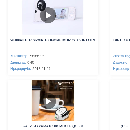
ΨΗΦΙΑΚΉ ΑΣΎΡΜΑΤΗ ΟΘΌΝΗ ΜΩΡΟΎ 3,5 ΙΝΤΣΏΝ
ΒΊΝΤΕΟ 
Συντάκτης:
Selectech
Συντάκτης
Διάρκεια:
0:40
Διάρκεια:
Ημερομηνία:
2018-11-16
Ημερομην
3-ΣΕ-1 ΑΣΎΡΜΑΤΟ ΦΟΡΤΙΣΤΉ QC 3.0
QC 3.