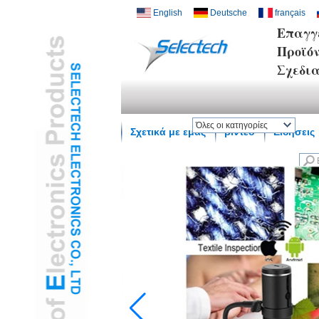
English
Deutsche
français
Επαγγ
Προϊό
Σχεδι
Όλες οι κατηγορίες
Σχετικά με εμάς
βίντεο
Ειδήσεις
Ασύρματο σπίτι SmartL
Φορτιστής USB και
δικτύουL
Multi Media / Wall
PlateL
Θερμοκρασία αισθητήρα
υγρασίαςL
Ψηφιακό Μικροσκόπιο /
ενδοσκόπιοL
Travel AdapterL
USB3.0 HUBL