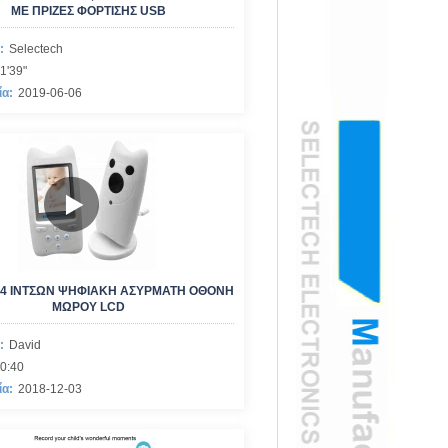
ΜΕ ΠΡΊΖΕΣ ΦΌΡΤΙΣΗΣ USB
:
Selectech
1'39"
ία:
2019-06-06
2,4 ΙΝΤΣΏΝ ΨΗΦΙΑΚΉ ΑΣΎΡΜΑΤΗ ΟΘΌΝΗ
ΜΩΡΟΎ LCD
:
David
0:40
ία:
2018-12-03