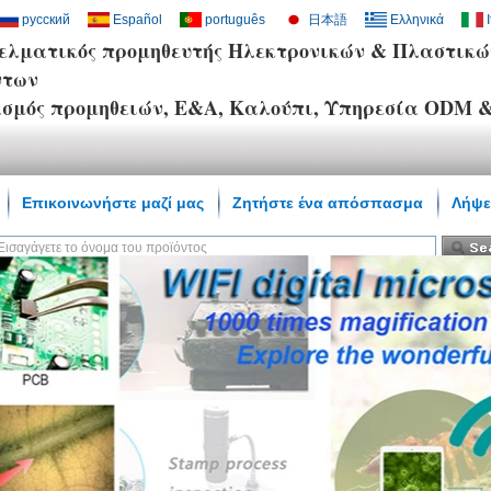
русский
Español
português
日本語
Ελληνικά
ελματικός προμηθευτής Ηλεκτρονικών & Πλαστικώ
ντων
ασμός προμηθειών, Ε&Α, Καλούπι, Υπηρεσία ODM
Επικοινωνήστε μαζί μας
Ζητήστε ένα απόσπασμα
Λήψε