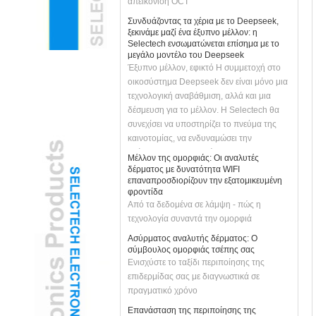
Συνδυάζοντας τα χέρια με το Deepseek,
ξεκινάμε μαζί ένα έξυπνο μέλλον: η
Selectech ενσωματώνεται επίσημα με το
μεγάλο μοντέλο του Deepseek
Έξυπνο μέλλον, εφικτό Η συμμετοχή στο
οικοσύστημα Deepseek δεν είναι μόνο μια
τεχνολογική αναβάθμιση, αλλά και μια
δέσμευση για το μέλλον. Η Selectech θα
συνεχίσει να υποστηρίζει το πνεύμα της
καινοτομίας, να ενδυναμώσει την
ανάπτυξη των επιχειρήσεων με την
Μέλλον της ομορφιάς: Οι αναλυτές
τεχνολογία AI και να φέρει τους πελάτες
δέρματος με δυνατότητα WIFI
πιο έξυπνες και πιο αποτελεσματικές
επαναπροσδιορίζουν την εξατομικευμένη
φροντίδα
λύσεις. Ας ενώσουμε τα χέρια με το
Από τα δεδομένα σε λάμψη - πώς η
Deepseek για να απελευθερώσουμε το
τεχνολογία συναντά την ομορφιά
έξυπνο μέλλον και να δημιουργήσουμε
μαζί τις άπειρες δυνατότητες!
Ασύρματος αναλυτής δέρματος: Ο
σύμβουλος ομορφιάς τσέπης σας
Ενισχύστε το ταξίδι περιποίησης της
επιδερμίδας σας με διαγνωστικά σε
πραγματικό χρόνο
Επανάσταση της περιποίησης της
επιδερμίδας με το WiFi WiLeless Skin