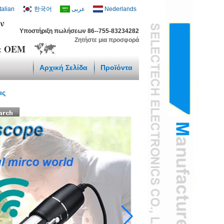
Italian
한국어
عربى
Nederlands
ν
Υποστήριξη πωλήσεων 86--755-83234282
Ζητήστε μια προσφορά
 & OEM
Αρχική Σελίδα
Προϊόντα
ις