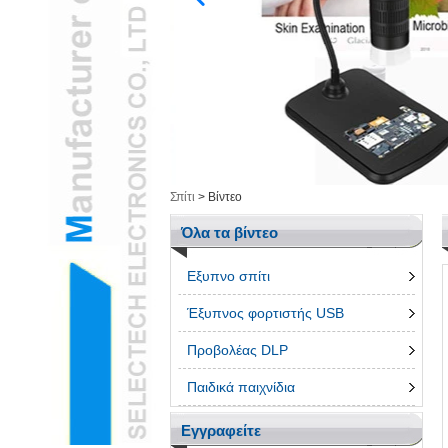
Υγεία / Καλλυντικά &
ΕίδηL
Έξυπνα ηλεκτρονικάL
Εργαλεία ΜέτρησηςL
Ομαδοποίηση
ΠροϊόνταL
τρισδιάστατο στυλόL
Τηλέφωνο AccessroiesL
Σπίτι
>
Βίντεο
Όλα τα βίντεο
Εξυπνο σπίτι
Έξυπνος φορτιστής USB
Προβολέας DLP
Παιδικά παιχνίδια
Εγγραφείτε