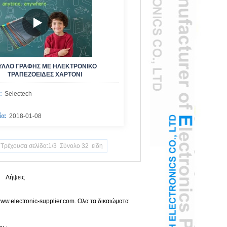
ΎΛΛΟ ΓΡΑΦΉΣ ΜΕ ΗΛΕΚΤΡΟΝΙΚΌ
ΤΡΑΠΕΖΟΕΙΔΈΣ ΧΑΡΤΌΝΙ
:
Selectech
ία:
2018-01-08
Τρέχουσα σελίδα:1/3 Σύνολο 32 είδη
|
Λήψεις
.electronic-supplier.com. Ολα τα δικαιώματα