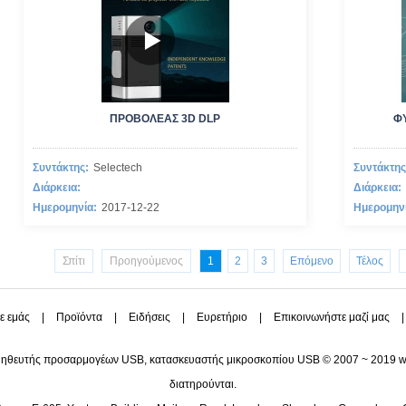
ΠΡΟΒΟΛΈΑΣ 3D DLP
Φ
Συντάκτης:
Selectech
Συντάκτης
Διάρκεια:
Διάρκεια:
Ημερομηνία:
2017-12-22
Ημερομην
Σπίτι
Προηγούμενος
1
2
3
Επόμενο
Τέλος
με εμάς
|
Προϊόντα
|
Ειδήσεις
|
Ευρετήριο
|
Επικοινωνήστε μαζί μας
ηθευτής προσαρμογέων USB, κατασκευαστής μικροσκοπίου USB © 2007 ~ 2019 www
διατηρούνται.