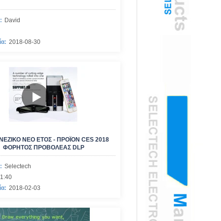
:
David
ία:
2018-08-30
ΙΝΕΖΙΚΌ ΝΈΟ ΈΤΟΣ - ΠΡΟΪΌΝ CES 2018
ΦΟΡΗΤΌΣ ΠΡΟΒΟΛΈΑΣ DLP
:
Selectech
1:40
ία:
2018-02-03