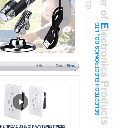
Η θέση σου :
Σπίτι
>
Βίντεο
ΉΣ ΠΡΊΖΑΣ USB, ΟΙ ΚΑΛΎΤΕΡΕΣ ΠΡΊΖΕΣ