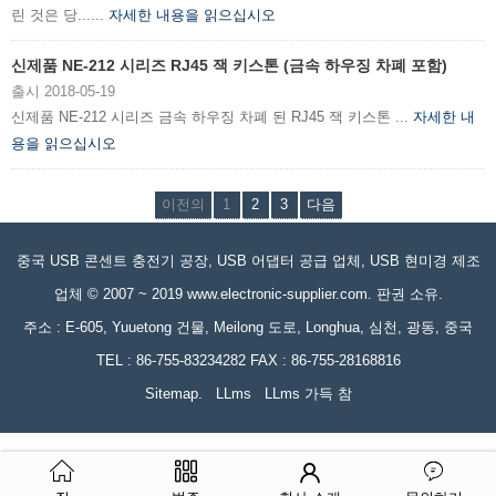
린 것은 당......
자세한 내용을 읽으십시오
신제품 NE-212 시리즈 RJ45 잭 키스톤 (금속 하우징 차폐 포함)
출시 2018-05-19
신제품 NE-212 시리즈 금속 하우징 차폐 된 RJ45 잭 키스톤 ...
자세한 내
용을 읽으십시오
이전의
1
2
3
다음
중국 USB 콘센트 충전기 공장, USB 어댑터 공급 업체, USB 현미경 제조
업체 © 2007 ~ 2019 www.electronic-supplier.com. 판권 소유.
주소 : E-605, Yuuetong 건물, Meilong 도로, Longhua, 심천, 광동, 중국
TEL : 86-755-83234282 FAX : 86-755-28168816
Sitemap.
LLms
LLms 가득 참