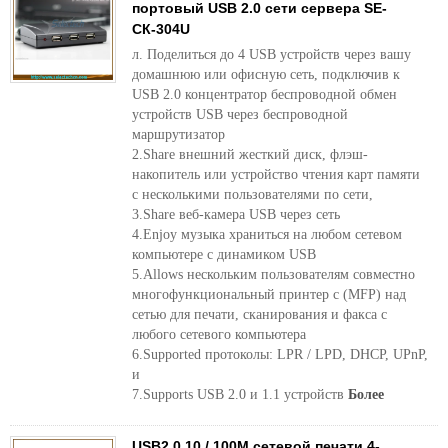
портовый USB 2.0 сети сервера SE-
СК-304U
л. Поделиться до 4 USB устройств через вашу
домашнюю или офисную сеть, подключив к
USB 2.0 концентратор беспроводной обмен
устройств USB через беспроводной
маршрутизатор
2.Share внешний жесткий диск, флэш-
накопитель или устройство чтения карт памяти
с несколькими пользователями по сети,
3.Share веб-камера USB через сеть
4.Enjoy музыка храниться на любом сетевом
компьютере с динамиком USB
5.Allows нескольким пользователям совместно
многофункциональный принтер с (MFP) над
сетью для печати, сканирования и факса с
любого сетевого компьютера
6.Supported протоколы: LPR / LPD, DHCP, UPnP,
и
7.Supports USB 2.0 и 1.1 устройств
Более
USB2.0 10 / 100M сетевой печати 4-