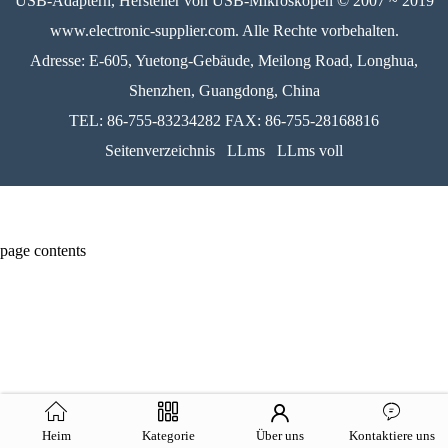
USB-Adaptern, Hersteller von USB-Mikroskopen © 2007 ~ 2019
www.electronic-supplier.com. Alle Rechte vorbehalten.
Adresse: E-605, Yuetong-Gebäude, Meilong Road, Longhua,
Shenzhen, Guangdong, China
TEL: 86-755-83234282 FAX: 86-755-28168816
Seitenverzeichnis
LLms
LLms voll
page contents
Heim
Kategorie
Über uns
Kontaktiere uns