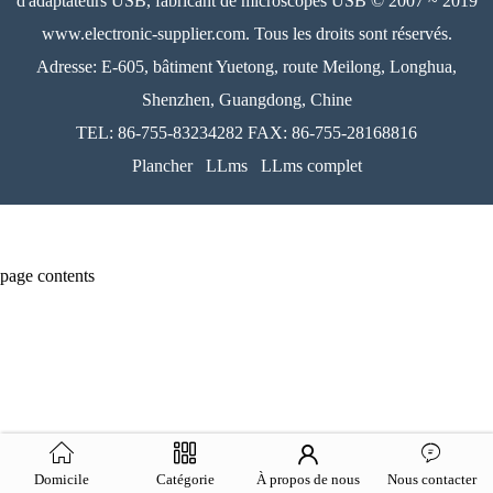
d'adaptateurs USB, fabricant de microscopes USB © 2007 ~ 2019
www.electronic-supplier.com. Tous les droits sont réservés.
Adresse: E-605, bâtiment Yuetong, route Meilong, Longhua,
Shenzhen, Guangdong, Chine
TEL: 86-755-83234282 FAX: 86-755-28168816
Plancher
LLms
LLms complet
page contents
Domicile
Catégorie
À propos de nous
Nous contacter