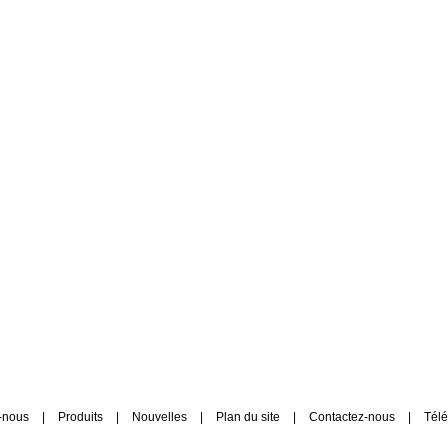
-nous
|
Produits
|
Nouvelles
|
Plan du site
|
Contactez-nous
|
Tél