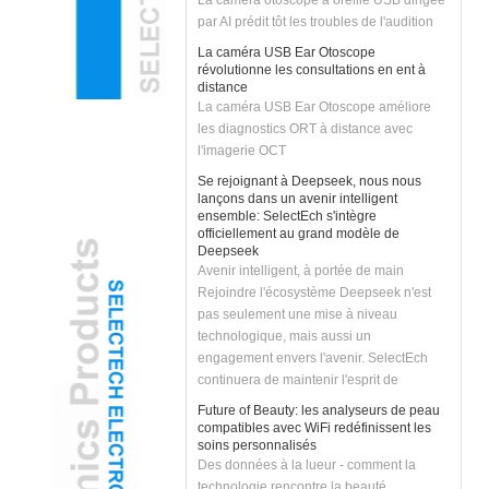
par AI prédit tôt les troubles de l'audition
La caméra USB Ear Otoscope
révolutionne les consultations en ent à
distance
La caméra USB Ear Otoscope améliore
les diagnostics ORT à distance avec
l'imagerie OCT
Se rejoignant à Deepseek, nous nous
lançons dans un avenir intelligent
ensemble: SelectEch s'intègre
officiellement au grand modèle de
Deepseek
Avenir intelligent, à portée de main
Rejoindre l'écosystème Deepseek n'est
pas seulement une mise à niveau
technologique, mais aussi un
engagement envers l'avenir. SelectEch
continuera de maintenir l'esprit de
l'innovation, d'autonomiser le
Future of Beauty: les analyseurs de peau
développement des entreprises avec la
compatibles avec WiFi redéfinissent les
technologie de l'IA et d'amener les clients
soins personnalisés
Des données à la lueur - comment la
des solutions plus intelligentes et plus
technologie rencontre la beauté
efficaces. Rejoignons les mains de