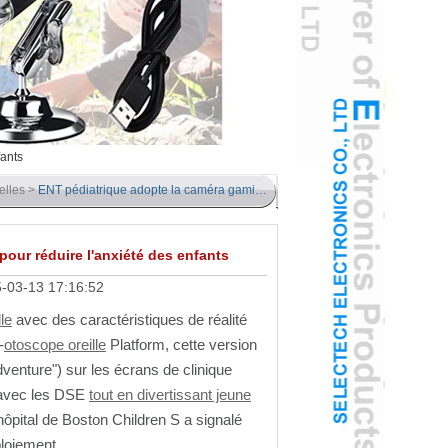
fants
elles
>
ENT pédiatrique adopte la caméra gamifiée de l'oreille USB pour réduire l'anxiété des enfants
pour réduire l'anxiété des enfants
-03-13 17:16:52
le
avec des caractéristiques de réalité
-
otoscope oreille
Platform, cette version
venture") sur les écrans de clinique
 avec les DSE
tout en divertissant jeune
ôpital de Boston Children S a signalé
loiement.