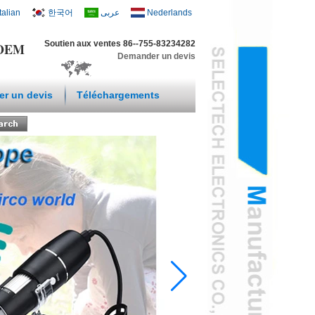
Italian
한국어
عربى
Nederlands
Soutien aux ventes 86--755-83234282
t OEM
Demander un devis
r un devis
Téléchargements