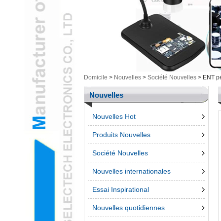
Cam & ArticlesL
Electronique
intelligenteL
Outillage MesureL
Produits non groupésL
stylo 3DL
Téléphone
Domicile
>
Nouvelles
>
Société Nouvelles
>
ENT pé
accessroiesL
Nouvelles
Nouvelles Hot
Produits Nouvelles
Société Nouvelles
Nouvelles internationales
Essai Inspirational
Nouvelles quotidiennes