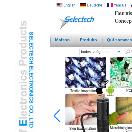
English
Deutsche
français
Fournis
Concep
Maison
Produits
Qui sommes
toutes catégories
Wireless Smart HomeL
Réseau Chargeur USB
etL
Plate Multi Media / murL
Température Capteur
d'humiditéL
Microscope numérique /
endoscopeL
Adaptateur De VoyageL
Hub USB3.0L
Santé et cosmétiques