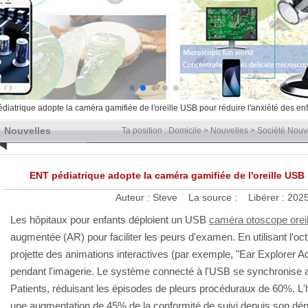
diatrique adopte la caméra gamifiée de l'oreille USB pour réduire l'anxiété des en
Nouvelles
Ta position :
Domicile
>
Nouvelles
>
Société Nouv
ENT pédiatrique adopte la caméra gamifiée de l'oreille USB 
Auteur :
Steve
La source :
Libérer :
2025
Les hôpitaux pour enfants déploient un
USB
caméra otoscope oreil
augmentée (AR) pour faciliter les peurs d'examen. En utilisant l'oct
projette des animations interactives (par exemple, "Ear Explorer Ad
pendant l'imagerie. Le système connecté à l'USB se synchronise
Patients, réduisant les épisodes de pleurs procéduraux de 60%. L'h
une augmentation de 45% de la conformité de suivi depuis son dép