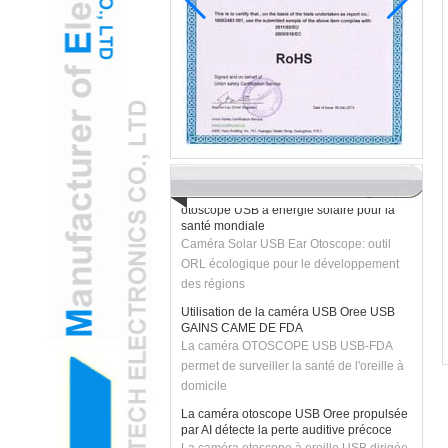
ENT pédiatrique adopte la caméra
gamifiée de l'oreille USB pour réduire
l'anxiété des enfants
H2 "Caméra otoscope USB améliorée AR-
ARC transforme les examens pédiatriques
Technologie verte: appareil photo
otoscope USB à énergie solaire pour la
santé mondiale
Caméra Solar USB Ear Otoscope: outil
ORL écologique pour le développement
des régions
Utilisation de la caméra USB Oree USB
GAINS CAME DE FDA
La caméra OTOSCOPE USB USB-FDA
permet de surveiller la santé de l'oreille à
domicile
La caméra otoscope USB Oree propulsée
par AI détecte la perte auditive précoce
La caméra otoscope à oreille USB dirigée