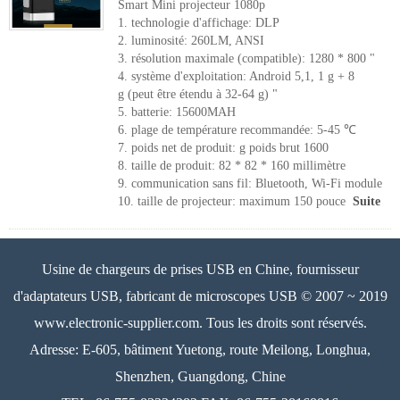
Smart Mini projecteur 1080p
1. technologie d'affichage: DLP
2. luminosité: 260LM, ANSI
3. résolution maximale (compatible): 1280 * 800 "
4. système d'exploitation: Android 5,1, 1 g + 8
g (peut être étendu à 32-64 g) "
5. batterie: 15600MAH
6. plage de température recommandée: 5-45 ℃
7. poids net de produit: g poids brut 1600
8. taille de produit: 82 * 82 * 160 millimètre
9. communication sans fil: Bluetooth, Wi-Fi module
10. taille de projecteur: maximum 150 pouce
Suite
Usine de chargeurs de prises USB en Chine, fournisseur
d'adaptateurs USB, fabricant de microscopes USB © 2007 ~ 2019
www.electronic-supplier.com. Tous les droits sont réservés.
Adresse: E-605, bâtiment Yuetong, route Meilong, Longhua,
Shenzhen, Guangdong, Chine