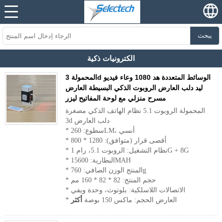
يبحث
الكترونيات ذكية
المحمولة 3d الوسائط المتعددة هد 1080 وعاء فيديو
ليد دلب العارض الروبوت الذكي البسيطة العارض
مسرح منزلي مع لوحة المفاتيح ليزر
المحمولة الروبوت 5.1 نظام الهاتف الذكي مصغرة
3d دلب العارض
* سطوع: 260LM، أنسي
* أقصى قرار (متوافق): 1280 * 800
* نظام التشغيل: الروبوت 5.1، رام 1G + 8G
* البطارية: 15600MAH
* المنتج الوزن الصافي: 760g
* حجم المنتج: 82 * 82 * 160 مم
* الاتصالات اللاسلكية: بلوتوث، وحدة ويفي
* العارض الحجم: ماكس 150 بوصة
أكثر