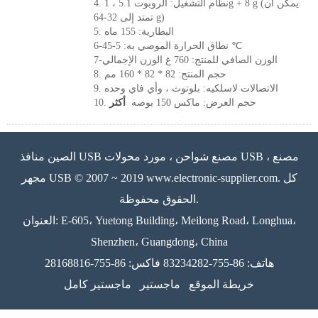
4. نظام التشغيل: الروبوت 5.1 ، 1g + 8 g (يمكن ان
تمتد إلى 32-64 g)
5. البطارية: 155 ماه
6-نطاق الحرارة الموصي به: 5-45 ℃
7-الوزن الصافي للمنتج: 760 غ الوزن الإجمالي
8. حجم المنتج: 82 * 82 * 160 مم
9. الاتصالات لاسلكيه: بلوتوث ، وأي فاي وحده
10. حجم العرض: ماكس 150 بوصه
أكثر
الصين منافذ USB مصنع شواحن ، مورد محولات USB ، مصنع
مجهر USB © 2007 ~ 2019 www.electronic-supplier.com. كل
الحقوق محفوظة.
العنوان: E-605، Yuetong Building، Meilong Road، Longhua،
Shenzhen، Guangdong، China
هاتف: 86-755-83234282 فاكس: 86-755-28168816
خريطة الموقع
ماجستير
ماجستير كامل