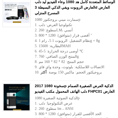
الوسائط المتعددة كامل هد 1080 وعاء الفيديو ليد دلب
العارض الروبوت ويفي الذكي البسيطة 3d العارض
المسرح المنزلي
سمارت ميني بروجكتور 1080p
1. تكنولوجيا العرض: دلب
2. سطوع: 260LM، أنسي
3. أقصى قرار (متوافق): 1280 * 800 "
4. نظام التشغيل: الروبوت 5.1، رام 1g + 8g
5. البطارية: 15600MAH
6. أوصى درجة الحرارة: 5-45 ℃
7. المنتج الوزن الصافي: 760g
8. حجم المنتج: 82 * 82 * 160 مم
9. الاتصالات اللاسلكية: بلوتوث، وحدة واي فاي
10. بروجيكتور الحجم: ماكس 150 بوصة
أكثر
2017 سخونة 1080p الذكية العرض الصغيرة الصمام
دلب الهاتف المحمول مكتب الفيديو FHPC01 العارض
الذكية الضوئية الصغيرة 1080p
1. عرض التكنولوجيا: دلب
2. سطوع: 260 lm ، ANSI
3. الحد الأقصى للقرار (متوافق): 1280 * 800