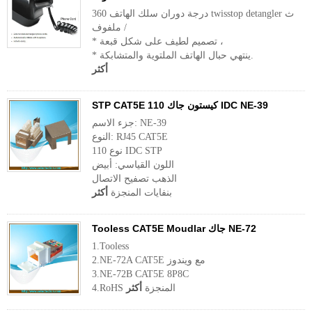
360 درجة دوران سلك الهاتف twisstop detangler ث
/ ملفوف
* تصميم لطيف على شكل قبعة ،
* ينتهي حبال الهاتف الملتوية والمتشابكة.
أكثر
STP CAT5E كيستون جاك 110 IDC NE-39
جزء الاسم: NE-39
النوع: RJ45 CAT5E
نوع 110 IDC STP
اللون القياسي: أبيض
الذهب تصفيح الاتصال
بنفايات المنجزة
أكثر
Tooless CAT5E Moudlar جاك NE-72
1.Tooless
2.NE-72A CAT5E مع ويندوز
3.NE-72B CAT5E 8P8C
4.RoHS المنجزة
أكثر