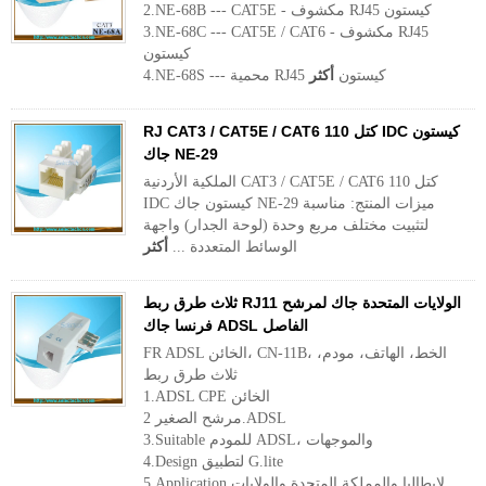
2.NE-68B --- CAT5E - مكشوف RJ45 كيستون
3.NE-68C --- CAT5E / CAT6 - مكشوف RJ45
كيستون
4.NE-68S --- محمية RJ45 كيستون
أكثر
RJ CAT3 / CAT5E / CAT6 110 كتل IDC كيستون
جاك NE-29
الملكية الأردنية CAT3 / CAT5E / CAT6 110 كتل
IDC كيستون جاك NE-29 ميزات المنتج: مناسبة
لتثبيت مختلف مربع وحدة (لوحة الجدار) واجهة
الوسائط المتعددة ...
أكثر
ثلاث طرق ربط RJ11 الولايات المتحدة جاك لمرشح
فرنسا جاك ADSL الفاصل
FR ADSL الخائن، CN-11B، الخط، الهاتف، مودم،
ثلاث طرق ربط
1.ADSL CPE الخائن
مرشح الصغير 2.ADSL
3.Suitable للمودم ADSL، والموجهات
4.Design لتطبيق G.lite
5.Application لإيطاليا والمملكة المتحدة والولايات