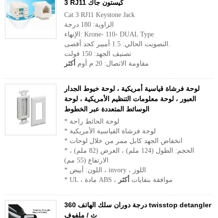
3 RJ11 كيستون جاك
Cat 3 RJ11 Keystone Jack
الزاوية: 180 درجة
الإنهاء: Krone- 110- DUAL Type
التصويت الحالي: 1.5 أمبير كحد أقصى.
تصنيف الجهد: 150 فولت
مقاومة الاتصال: 20 م أوم
أكثر
لوحة فرشاة قياسية أمريكية ، لوحة خيوط الجدار
العبور ، لوحة معلومات التنظيم الأمريكية ، لوحة
الوسائط المتعددة عبر الخطوط
* لوحة الحائط راحة
* لوحة فرشاة القياسية الأمريكية
* انخفاض الجهد كابل ممر من خلال لوحات
* الحجم: الطول (124 ملم) ، العرض (82 ملم) ،
الارتفاع (55 مم)
* اللون: أبيض ، invory ، اللوز
* UL ، مادة ABS ، موافقة بنفايات
أكثر
360 درجة دوران سلك الهاتف twisstop detangler
ث / ملفوف