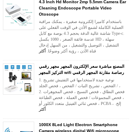
4.3 Inch Hd Monitor 2mp 5.5mm Camera Ear
Cleaning Endoscope Portable Video
Otoscope
باستخدام كاميرا إلكترونية صغيرة ، يمكنك مراقبة
العملية الكاملة لشمع الأذن في الوقت الفعلي على
شاشة عالية الدقة بحجم 4.3 بوصة مع كابل Type-c.
عدسة فائقة الصغر ، 1080 بكسل HD ، سهلة
التشغيل ، التوصيل والتشغيل ، من السهل إدخال
قناة الأذن ، رؤية أكثر وضوحًا.
أكثر
المصنع مباشرة سعر الإلكترون المجهر مجهر رقمي
التركيز المجهر wifi رصاصة مقارنة المجهر الرقمي
1. نوعية جيدة لاستخدامها في التفتيش تشريح
/ الفحص ، تشريح النبات / الفحص ، فحص الجلد ،
2. فحص النطاق ، فحص النسيج ، فحص المجوهرات
، فحص المجموعات / فحص العملة ، فحص الطباعة
، فحص ثنائي الفينيل متعدد الكلور أو PCBA ، إلخ.
أكثر
1000X 8Led Light Electron Smartphone
Camera wireless digital Wifi microscope