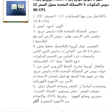
المملكة المتحدة محول السفر 12V 3 دبوس المكونات
SE-CP1
1. تصنيف: 250V ~ (للاختيار من بينها الصمامات: 3A،
5A & 13A)
2، اللون: أسود، أبيض
3، دبوس: المملكة المتحدة ثلاثة دبابيس مربع.
(وليس على الارض، وهي: دبوس الأرض كبير هو
البلاستيك)
4، المقبس: تقبل أوروبا (البلاستيك ضغط بعض
من "الماس")، دبابيس الدور الثاني (Φ 4.0 ملم)،
واستيعاب جزء الماس من الجسم المكونات
البلاستيكية. (A "نوع الخط" نمط)
5، والفعل: أوروبا مخرج، النمط الأوروبي اثنين من
جولة دبوس في المملكة المتحدة ثلاثة دبابيس مربع.
وقد تم تجهيز هذا المنتج مع فتيل لضمان الاستخدام
الآمن من الأجهزة الكهربائية.
6، وتستخدم أساسا ل: الشعر وصناعة الجمال (مثل:
مجفف الشعر / شعر مستقيم / الشباك الحديد)،
والإضاءة، DVD، ستيريو، وصانع القهوة ... وغيرها
من الأجهزة الصغيرة.
أكثر