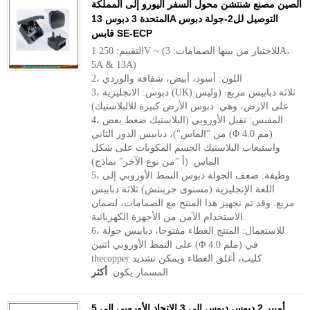
الصين مصنع شنتشن محول السفر اليورو إلى المملكة
المتحدة 3 دبوس 13A التوصيل لل2-جولة دبوس
قابس SE-ECP
1 التقييم: 250V ~ (للاختيار من بينها الصمامات: 3A،
5A & 13A)
2، اللون: أسود، أبيض، شفافة والوردي
3، دبوس: الانجليزية (UK) ثلاثة دبابيس مربع. (وليس
على الارض، وهي: دبوس الأرض كبيرة للالبلاستيك)
4، المقبس: تقبل الأوروبي (البلاستيك ضغط بعض
من "الماس")، دبابيس الدور الثاني (Φ 4.0 مم)
واستيعاب البلاستيك الجسم المكونات على شكل
الماس. (أ "من نوع الآخر" نماذج)
5، وظيفة: ضعف الجولة دبوس النمط الأوروبي إلى
اللغة الإنجليزية (مستوى جرينتش) ثلاثة دبابيس
مربع. وقد تم تجهيز هذا المنتج مع الصمامات، لضمان
الاستخدام الآمن من الأجهزة الكهربائية.
6، للاستعمال: المنتج الغطاء مفتوحا، دبابيس جولة
على النمط الأوروبي اثنين (Φ 4.0 ملم) في
thecopper كليب، أغلق الغطاء ويمكن تشديد
المسمار يكون.
أكثر
5 أمبير 2 دبوس دبوس إلى 3 الاتحاد الأوروبي إلى