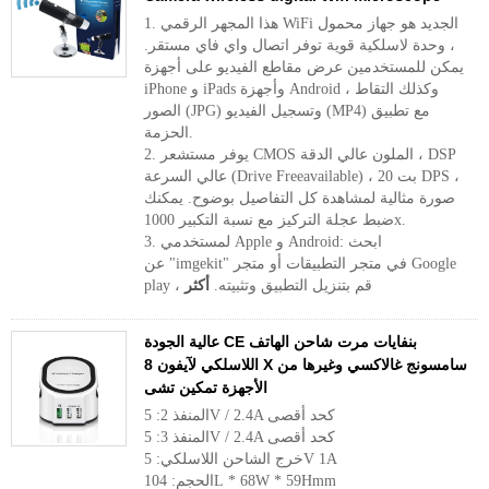
1. هذا المجهر الرقمي WiFi الجديد هو جهاز محمول
، وحدة لاسلكية قوية توفر اتصال واي فاي مستقر.
يمكن للمستخدمين عرض مقاطع الفيديو على أجهزة
iPhone و iPads وأجهزة Android ، وكذلك التقاط
الصور (JPG) وتسجيل الفيديو (MP4) مع تطبيق
الحزمة.
2. يوفر مستشعر CMOS الملون عالي الدقة ، DSP
عالي السرعة (Drive Freeavailable) ، 20 بت DPS ،
صورة مثالية لمشاهدة كل التفاصيل بوضوح. يمكنك
ضبط عجلة التركيز مع نسبة التكبير 1000x.
3. لمستخدمي Apple و Android: ابحث
عن "imgekit" في متجر التطبيقات أو متجر Google
play ، قم بتنزيل التطبيق وتثبيته.
أكثر
عالية الجودة CE بنفايات مرت شاحن الهاتف
اللاسلكي لآيفون 8 X سامسونج غالاكسي وغيرها من
الأجهزة تمكين تشى
المنفذ 2: 5V / 2.4A كحد أقصى
المنفذ 3: 5V / 2.4A كحد أقصى
خرج الشاحن اللاسلكي: 5V 1A
الحجم: 104L * 68W * 59Hmm