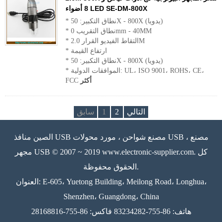
8 أضواء LED SE-DM-800X
* نطاق التكبير: 50X - 800X (يدويا)
* نطاق التقريب 0mm - 40MM
* التقاط الفيديو القرار 2.0M
* ارتفاع القيمة
* نطاق التكبير: 50X - 800X (يدويا)
* الموافقات الدولية: UL، ISO 9001، ROHS، CE،
أكثر
FCC
التالي
2
1
سابق
الصين منافذ USB مصنع شواحن ، مورد محولات USB ، مصنع
مجهر USB © 2007 ~ 2019 www.electronic-supplier.com. كل
الحقوق محفوظة.
العنوان: E-605، Yuetong Building، Meilong Road، Longhua،
Shenzhen، Guangdong، China
هاتف: 86-755-83234282 فاكس: 86-755-28168816