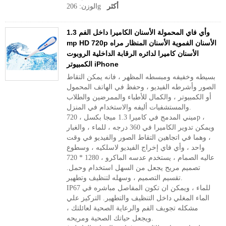
أكثر
الوزن: 206g
وأي فاي المحمولة الأسنان الكاميرا داخل الفم 1.3
mp HD 720p الأسنان الفموية الأسنان المنظار مراه
الأسنان كاميرا لدائره الرقابة الداخلية الروبوت
الكمبيوتر iPhone
بسيطه وخفيفه ومبسطه المظهر ، فانه يمكن التقاط
الصور وأشرطه الفيديو ، وحفظ في الهاتف المحمول
أو الكمبيوتر ، والكمال للأطباء والممرضين والطلاب
والمستشفيات أليفه والاستخدام في المنزل.
ميني المدمج في كاميرا 1.3 ميجا بكسل ، 720p ،
ويمكن تدوير الكاميرا في 360 درجه ، للماء ، والغبار
، وهما في اتجاهين التقاط الصور والفيديو في وقت
واحد ، وأي فاي إخراج الفيديو لاسلكيه ، وسطوع
عاليه الصمام ، يستخدم عدسه الماكرو ، 1280 * 720
تصميم مريح يجعل من السهل استخدام وحمل.
تقسيم التصميم ، وسهله لتنظيف وتطهير.
IP67 للماء ، ويمكن ان تكون المفاصل مباشره في
الماء المغلي داخل التنظيف والتطهير. التركيز علي
مشكله تجويف الفم والرعاية الصحية لعائلتك ،
ويجعل حياتك الصحية ومريحه.