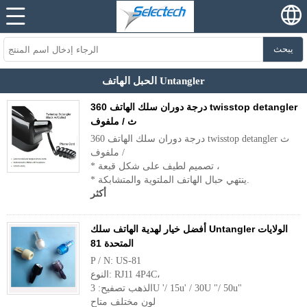
يبحث
الحبل الهاتف Untangler
360 درجة دوران سلك الهاتف twisstop detangler
ث / ملفوف
360 درجة دوران سلك الهاتف twisstop detangler ث
/ ملفوف
* تصميم لطيف على شكل قبعة ،
* ينتهي حبال الهاتف الملتوية والمتشابكة.
أكثر
أفضل خيار لهدية الهاتف سلك Untangler الولايات
المتحدة 81
P / N: US-81
النوع: RJ11 4P4C،
الذهب تصفيح: 3U '/ 15u' / 30U "/ 50u"
لون مختلف متاح