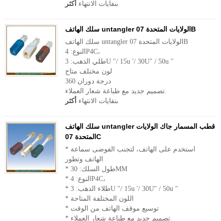
بنفايات الانتهاء
أكثر
سلك الهاتف untangler الولايات المتحدة 07B
سلك الهاتف untangler الولايات المتحدة 07B
النوع: 4P4C،
طلي الذهب: 3U "/ 15u '/ 30U" / 50u "
لون مختلف متاح
360 درجة دوران
تصميم جديد مع طباعة شعار العملاء.
بنفايات الانتهاء
أكثر
سلك الهاتف untangler قطب المسمار جاك الولايات
المتحدة 07C
* استخدم على الهاتف، لتجنب الفوضى سماعة
الهاتف وتطور
* طول السلك: 30MM
* النوع: 4P4C،
* طلاء الذهب: 3U "/ 15u '/ 30U" / 50u "
* اللون المختلفة المتاحة
* توسيع موقف الهاتف من الوقت
* تصميم جديد مع طباعة شعار العملاء.