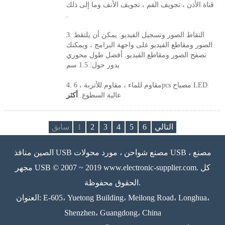
قناة الأذن ، تجويف الفم ، تجويف الأنف وما إلى ذلك
.
3. التقاط الصور وتسجيل الفيديو: يمكن أن يلتقط
الصور ومقاطع الفيديو على واجهة البرامج ، ويمكنك
تصفح الصور ومقاطع الفيديو. أفضل طول محوري
يدور حول: 1.5 سم
4. مقاوم للماء ، مقاوم للأتربة ، 6pcs مصباح LED
عالية السطوع.
أكثر
التالي
6
5
4
3
2
1
سابق
الصين منافذ USB مصنع شواحن ، مورد محولات USB ، مصنع
مجهر USB © 2007 ~ 2019 www.electronic-supplier.com. كل
الحقوق محفوظة.
العنوان: E-605، Yuetong Building، Meilong Road، Longhua،
Shenzhen، Guangdong، China