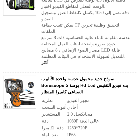
شاشة LCD كاملة الألوان 4.3 بوصة للعرض في
الوقت الفعلي لمقاطع الفيديو اختبار.
دقة تصل إلى 1080 بكسل لالتقاط الصور وتسجيل
الفيديو.
يمكن تثبيت بطاقة TF لتحقيق وظيفة تخزين
الملفات.
عدسة مقاومة للماء عالية الحساسية ذات 8 مم مع
جودة صورة واضحة لبيئات العمل المختلفة.
مصدر الضوء الإضافي ، 8 مصابيح LED قابلة
للتعديل لسهولة الاستخدام في البيئات المظلمة.
أكثر
نموذج جديد محمول عدسة واحدة الأنابيب
Borescope 5 بوصة Hd Lcd يده فيديو التفتيش
الصناعي كاميرا المنظار
مجهر الفيديو
نظرية
أحادي
أنبوب السحب
2.0 ميجابكسل
المستشعر
1080P عالي الدقة
دقة
1280*720P
دقة الكاميرا
IP68
ضد للماء