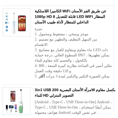
الكاميرا اللاسلكية WiFi عن طريق الفم الأسنان
1080p HD قابلة للتعديل 8 LED WIFI المنظار
الداخلي للمنظار لأداة طبيب الأسنان
ميزة:
1. موجز وسخي ، مضغوط ومحمول
2. من السهل التنظيف والتطهير مع تصميم
الانقسام.
3. ماء مقاوم ومقاوم للغبار مع مصابيح LED ذات
السطوع العالي. درجة حماية IP67 ، يمكن تطهيرها
بالكحول ، والجسم كله مقاوم للماء
4. 800 مللي أمبير في الساعة بطارية كبيرة السعة ،
و 120 دقيقة وقت العمل
5. يمكن للصورة التكبير والتكبير لمدة 3 مرات
أكثر
3in1 USB مرآة الأسنان البصرية 200W بكسل مقاوم
للماء HD التصوير المنزلي
[Android ، Type-C ، USB Three-in-One] Android ،
Type-C ، USB Three-In-One ، يمكن أيضًا استخدام
هواتف محمولة Android في نفس الوقت .