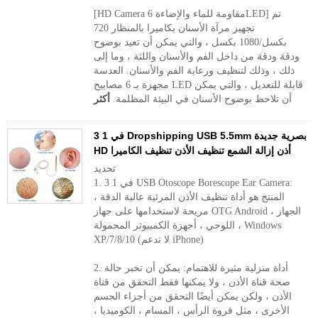
[HD Camera مقاومة للماء والإضاءة 6LED] تم
تجهيز مرآة الأسنان بكاميرا بالمنظار 720
بكسل/1080 بكسل ، والتي يمكن أن تعيد بوضوح
ودقة ودقة من داخل الفم والأسنان واللثة ، وما إلى
ذلك ، وذلك لتنظيف ورعاية الفم والأسنان. العدسة
مجهزة بـ 6 مصابيح LED قابلة للتعديل ، والتي يمكن
أن تلاحظ بوضوح الأسنان في البيئة المظلمة.
أكثر
3 في 1 Dropshipping USB 5.5mm بصرية جديدة
HD أذن إزالة الشمع تنظيف الأذن تنظيف الكاميرا
تحديد
1. 3 في 1 USB Otoscope Borescope Ear Camera:
المنتج هو أداة تنظيف الأذن المرئية عالية الدقة ،
مريحة لاستخدامها على جهاز OTG Android ، الجهاز
اللوحي ، أجهزة الكمبيوتر المحمولة ، Windows
XP/7/8/10 (لا تدعم iPhone)
2. أداة منزلية مثيرة للاهتمام: يمكن أن تخبر حالة
صحة قناة الأذن ، ولا يمكنها فقط التحقق من قناة
الأذن ، ولكن يمكن أيضًا التحقق من أجزاء الجسم
الأخرى ، مثل فروة الرأس ، المسام ، الكوميديا ​​،