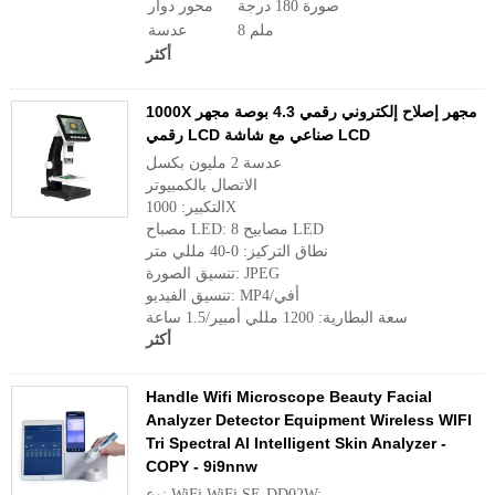
صورة 180 درجة
محور دوار
8 ملم
عدسة
أكثر
1000X مجهر إصلاح إلكتروني رقمي 4.3 بوصة مجهر
رقمي LCD صناعي مع شاشة LCD
عدسة 2 مليون بكسل
الاتصال بالكمبيوتر
التكبير: 1000X
مصباح LED: 8 مصابيح LED
نطاق التركيز: 0-40 مللي متر
تنسيق الصورة: JPEG
تنسيق الفيديو: MP4/أفي
سعة البطارية: 1200 مللي أمبير/1.5 ساعة
أكثر
Handle Wifi Microscope Beauty Facial
Analyzer Detector Equipment Wireless WIFI
Tri Spectral AI Intelligent Skin Analyzer -
COPY - 9i9nnw
نوع WiFi WiFi SE-DD02W: