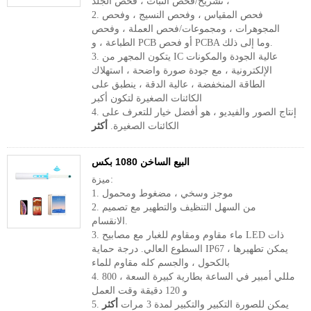
تشريح/فحص النبات ، فحص الجلد ،
2. فحص المقياس ، وفحص النسيج ، وفحص
المجوهرات ، ومجموعات/فحص العملة ، وفحص
الطباعة ، و PCB أو فحص PCBA وما إلى ذلك.
3. يتكون المجهر من IC عالية الجودة والمكونات
الإلكترونية ، مع جودة صورة واضحة ، استهلاك
الطاقة المنخفضة ، عالية الدقة ، ينطبق على
الكائنات الصغيرة لتكون أكبر
4. إنتاج الصور والفيديو ، هو أفضل خيار للتعرف على
الكائنات الصغيرة.
أكثر
البيع الساخن 1080 بكس
ميزة:
1. موجز وسخي ، مضغوط ومحمول
2. من السهل التنظيف والتطهير مع تصميم
الانقسام.
3. ماء مقاوم ومقاوم للغبار مع مصابيح LED ذات
السطوع العالي. درجة حماية IP67 ، يمكن تطهيرها
بالكحول ، والجسم كله مقاوم للماء
4. 800 مللي أمبير في الساعة بطارية كبيرة السعة ،
و 120 دقيقة وقت العمل
5. يمكن للصورة التكبير والتكبير لمدة 3 مرات
أكثر