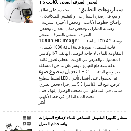
IPS لفحص الصرف الصحي للأنابيب
سيناريوهات التطبيق: 
 يستخدم على نطاق 
واسع في إصلاح السيارات ، والتفتيش الميكانيكي ، 
وإصلاح خطوط الأنابيب ، وفحص الأجهزة المنزلية ، 
وصيانة المنازل ، وفحص هيكل الجدار ، وفحص 
الصرف الصحي/الصرف الصحي. 
1080p HD Image:
 شاشة LCD 4.3 بوصة 
قابلة للفصل ، صورة عالية الدقة 1080 بكسل ، 
وكاميرا I67 المقاومة للماء ، لا حاجة لتوصيل الهاتف 
المحمول ، والعرض في الوقت الفعلي لصور عالية 
الدقة ومقاطع الفيديو ، وسرعان ما حل المشكلة 
تعديل سطوع ضوء LED:
 بعد وضع البيئة 
لضبط سطوع LED ، ثم الحصول على أفضل تأثير 
عرض. تتيح لك الكاميرا 5.5 مم إجراء فحص بصري 
شامل في المناطق التي يصعب الوصول إليها ، حتى 
تحت الماء الداكن في خط الأنابيب 
أكثر
منظار كاميرا التفتيش الصناعي للماء لإصلاح السيارات
واستخدام المنزل