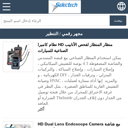
يبحث
مجهر رقمي / التنظير
نظام كاميرا HD منظار المنظار لفحص الأنابيب
الصناعية للسيارات
يمكن استخدام المنظار الصناعي مع قبضة المسدس
والشاشة المضغوطة 4.3 بوصة للتفتيش الميكانيكي ،
وإصلاح السيارات ، وإصلاح السباكة ، والتركيبات
الكهربائية ، و DIY المنزلي ، وترقيات الجدار ،
وصيانة HVAC ، والمزيد. إنها أداة ممتازة لعمليات
التفتيش الغازية للمناطق الصغيرة ، مثل النظر في
غرفة الاحتراق للمحرك من خلال فتحة توصيل
الشرارة أو TheInside من الجدار دون إتلاف الجدران
الجافة.
أكثر
HD Dual Lens Endoscope Camera مع شاشة