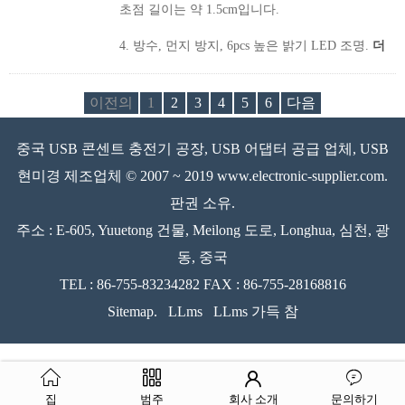
초점 길이는 약 1.5cm입니다.
4. 방수, 먼지 방지, 6pcs 높은 밝기 LED 조명.
더
이전의
1
2
3
4
5
6
다음
중국 USB 콘센트 충전기 공장, USB 어댑터 공급 업체, USB
현미경 제조업체 © 2007 ~ 2019 www.electronic-supplier.com.
판권 소유.
주소 : E-605, Yuuetong 건물, Meilong 도로, Longhua, 심천, 광
동, 중국
TEL : 86-755-83234282 FAX : 86-755-28168816
Sitemap.
LLms
LLms 가득 참
집
범주
회사 소개
문의하기
page contents