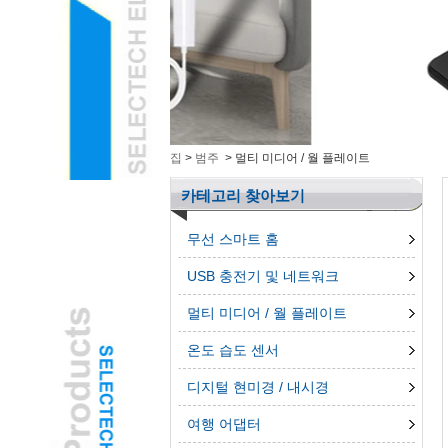
지능형 전자 제품L
측정 공구L
그룹 해제 된 제품L
3D 펜L
전화 AccessroiesL
집
>
범주
>
멀티 미디어 / 월 플레이트
카테고리 찾아보기
무선 스마트 홈
USB 충전기 및 네트워크
멀티 미디어 / 월 플레이트
온도 습도 센서
디지털 현미경 / 내시경
여행 어댑터