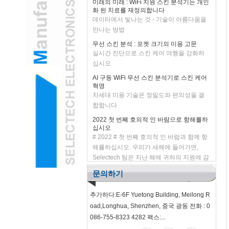
을 함께 만들어 보자!
데이터에서 빛나는 것 - 기술이 아름다움을
만나는 방법
무선 스킨 분석 : 포켓 크기의 미용 고문
실시간 진단으로 스킨 케어 여행을 강화하
십시오
AI 구동 WiFi 무선 스킨 분석기로 스킨 케어
혁명
차세대 미용 기술은 정밀도와 편의성을 결
합합니다
2022 첫 번째 호의적 인 바람으로 항해를하
십시오
# 2022 # 첫 번째 호의적 인 바람과 함께 항
해를하십시오. 우리가 새해에 들어가면,
Selectech 팀은 지난 해에 귀하의 지원에 감
사 드리며 고객에게 제공하는 제...
소아 ENT는 아동 불안을 줄이기 위해 게임
문의하기
화 된 USB EAR OTOSCOPE 카메라를 채
택합니다.
추가하다:E-6F Yuetong Building, Meilong R
H2 "AR-강화 된 USB 이어 오스 스코프 카
oad,Longhua, Shenzhen, 중국 광동 전화 : 0
메라는 소아 검사를 변형시킵니다
086-755-8323 4282 팩스:...
녹색 기술 : 글로벌 건강을위한 태양열 USB