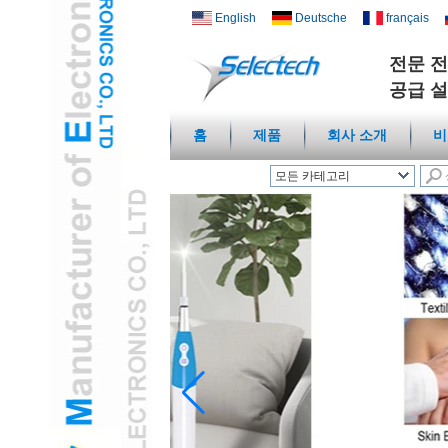
English
Deutsche
français
전문 전
공급 설
홈
제품
회사 소개
비
모든 카테고리
무선 스마트 홈L
USB 충전기 및 네트워크
L
멀티 미디어 / 월 플레이
트L
온도 습도 센서L
디지털 현미경 / 내시경L
여행 어댑터L
USB3.0 허브L
건강 / 화장품 캠 & 아이
템L