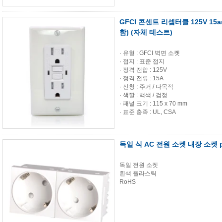
GFCI 콘센트 리셉터클 125V 15a
함) (자체 테스트)
· 유형 : GFCI 벽면 소켓
· 접지 : 표준 접지
· 정격 전압 : 125V
· 정격 전류 : 15A
· 신청 : 주거 / 다목적
· 색깔 : 백색 / 검정
· 패널 크기 : 115 x 70 mm
· 표준 충족 : UL, CSA
독일 식 AC 전원 소켓 내장 소켓 p
독일 전원 소켓
흰색 플라스틱
RoHS