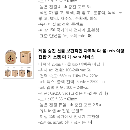
-크기: 70 * 52 * 63mm
-높은 전원 4 usb 충전 포트 5a
-색깔 까 맣 고, 백색, 파 랗 고, 분홍색, 녹색, 노
랗 고, 빨강, 자주색, 주황색, 회색
-유니버셜 ac 전원 콘센트
-이상 150 국가에서 전세계 호환성
-표준 만났을 fcc, ce와 rohs
더
제일 승진 선물 보편적인 다목적 다 울 usb 여행
접합 기 소켓 마 개 oem 서비스
다목적 25ma 다 울 usb 여행용 어댑터
-최대 ac. 전원: 100-240 vac 6a
-전력 속도: 660nm-110v/13w-220v
-usb 맥스. 출력 전력: 5 vdc ~ 2500mm
-usb 입력 전원: 100 ~ 240vac
-신관: 6a/250 vac (그것은 바뀔 수 있다)
-크기: 65 * 55 * 63mm
-높은 전원 듀얼 usb 충전 포트 2.5 a
-유니버셜 ac 전원 콘센트
-이상 150 국가에서 전세계 호환성
-스마트 ac/usb 상태 표시등
더