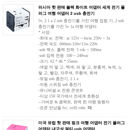
러시아 핫 판매 블랙 화이트 어댑터 세계 전기 플
러그 여행 어댑터 2 usb 충전기
5v, 2.1 a 2 usb 충전기를 가진 여행 접합 기, 2 usb
충전기를 가진 5v 1a 여행 어댑터
* 사양
-최대 ac. 전력:: ac 125v ~ 6a/ac 250v ~ 3a
-전력 속도: 660nm-110v/13w-220v
-usb 맥스. 출력 전력: 5 vdc ~ 100ma
-usb 입력 전원: 100 ~ 240vac
-크기: 62 * 46 * 55mm
-색깔 까 맣 고, 백색, 파 랗 고, 분홍색, 녹색, 노
랗 고, 빨강, 자주색, 주황색, 회색
-듀얼 usb 충전기, 2.1 a
-자동 스위칭 usb 충전기
-유니버셜 ac 전원 콘센트
-이상 150 국가에서 전세계 호환성
--가벼운 & 콤팩트, 완벽 한 여행 동행자
-표준 만났을 fcc, ce와 rohs
더
미국 유럽 핫 판매 핑크 여행 어댑터 전기 플러그
어댑터 내구성 멀티 usb 어댑터