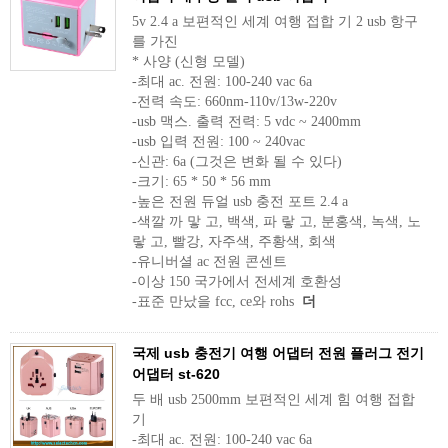
5v 2.4 a 보편적인 세계 여행 접합 기 2 usb 항구
를 가진
* 사양 (신형 모델)
-최대 ac. 전원: 100-240 vac 6a
-전력 속도: 660nm-110v/13w-220v
-usb 맥스. 출력 전력: 5 vdc ~ 2400mm
-usb 입력 전원: 100 ~ 240vac
-신관: 6a (그것은 변화 될 수 있다)
-크기: 65 * 50 * 56 mm
-높은 전원 듀얼 usb 충전 포트 2.4 a
-색깔 까 맣 고, 백색, 파 랗 고, 분홍색, 녹색, 노
랗 고, 빨강, 자주색, 주황색, 회색
-유니버셜 ac 전원 콘센트
-이상 150 국가에서 전세계 호환성
-표준 만났을 fcc, ce와 rohs
더
국제 usb 충전기 여행 어댑터 전원 플러그 전기
어댑터 st-620
두 배 usb 2500mm 보편적인 세계 힘 여행 접합
기
-최대 ac. 전원: 100-240 vac 6a