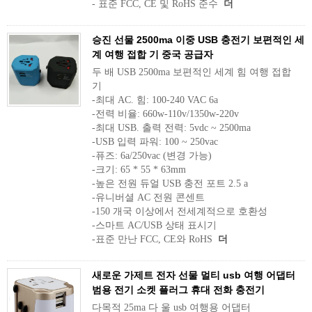
- 표준 FCC, CE 및 RoHS 준수
더
승진 선물 2500ma 이중 USB 충전기 보편적인 세
계 여행 접합 기 중국 공급자
두 배 USB 2500ma 보편적인 세계 힘 여행 접합
기
-최대 AC. 힘: 100-240 VAC 6a
-전력 비율: 660w-110v/1350w-220v
-최대 USB. 출력 전력: 5vdc ~ 2500ma
-USB 입력 파워: 100 ~ 250vac
-퓨즈: 6a/250vac (변경 가능)
-크기: 65 * 55 * 63mm
-높은 전원 듀얼 USB 충전 포트 2.5 a
-유니버셜 AC 전원 콘센트
-150 개국 이상에서 전세계적으로 호환성
-스마트 AC/USB 상태 표시기
-표준 만난 FCC, CE와 RoHS
더
새로운 가제트 전자 선물 멀티 usb 여행 어댑터
범용 전기 소켓 플러그 휴대 전화 충전기
다목적 25ma 다 울 usb 여행용 어댑터