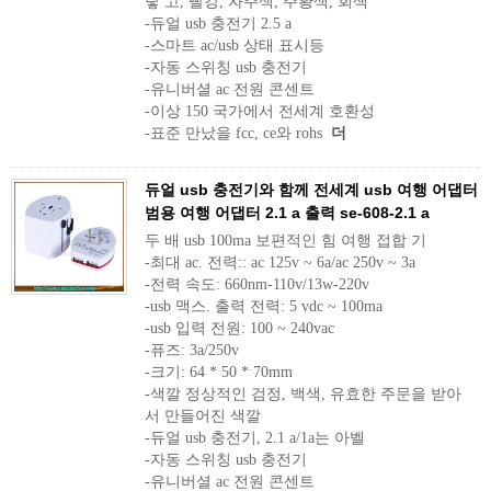
랗 고, 빨강, 자주색, 주황색, 회색
-듀얼 usb 충전기 2.5 a
-스마트 ac/usb 상태 표시등
-자동 스위칭 usb 충전기
-유니버셜 ac 전원 콘센트
-이상 150 국가에서 전세계 호환성
-표준 만났을 fcc, ce와 rohs
더
듀얼 usb 충전기와 함께 전세계 usb 여행 어댑터
범용 여행 어댑터 2.1 a 출력 se-608-2.1 a
두 배 usb 100ma 보편적인 힘 여행 접합 기
-최대 ac. 전력:: ac 125v ~ 6a/ac 250v ~ 3a
-전력 속도: 660nm-110v/13w-220v
-usb 맥스. 출력 전력: 5 vdc ~ 100ma
-usb 입력 전원: 100 ~ 240vac
-퓨즈: 3a/250v
-크기: 64 * 50 * 70mm
-색깔 정상적인 검정, 백색, 유효한 주문을 받아
서 만들어진 색깔
-듀얼 usb 충전기, 2.1 a/1a는 아벨
-자동 스위칭 usb 충전기
-유니버셜 ac 전원 콘센트