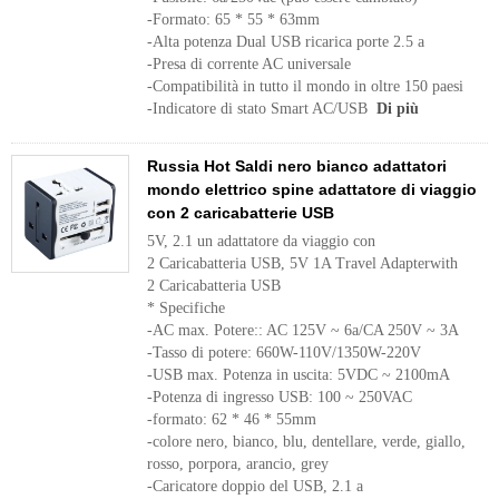
-Formato: 65 * 55 * 63mm
-Alta potenza Dual USB ricarica porte 2.5 a
-Presa di corrente AC universale
-Compatibilità in tutto il mondo in oltre 150 paesi
-Indicatore di stato Smart AC/USB
Di più
Russia Hot Saldi nero bianco adattatori
mondo elettrico spine adattatore di viaggio
con 2 caricabatterie USB
5V, 2.1 un adattatore da viaggio con
2 Caricabatteria USB, 5V 1A Travel Adapterwith
2 Caricabatteria USB
* Specifiche
-AC max. Potere:: AC 125V ~ 6a/CA 250V ~ 3A
-Tasso di potere: 660W-110V/1350W-220V
-USB max. Potenza in uscita: 5VDC ~ 2100mA
-Potenza di ingresso USB: 100 ~ 250VAC
-formato: 62 * 46 * 55mm
-colore nero, bianco, blu, dentellare, verde, giallo,
rosso, porpora, arancio, grey
-Caricatore doppio del USB, 2.1 a