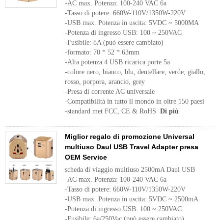
-AC max. Potenza: 100-240 VAC 6a
-Tasso di potere: 660W-110V/1350W-220V
-USB max. Potenza in uscita: 5VDC ~ 5000MA
-Potenza di ingresso USB: 100 ~ 250VAC
-Fusibile: 8A (può essere cambiato)
-formato: 70 * 52 * 63mm
-Alta potenza 4 USB ricarica porte 5a
-colore nero, bianco, blu, dentellare, verde, giallo,
rosso, porpora, arancio, grey
-Presa di corrente AC universale
-Compatibilità in tutto il mondo in oltre 150 paesi
-standard met FCC, CE & RoHS
Di più
Miglior regalo di promozione Universal
multiuso Daul USB Travel Adapter presa
OEM Service
scheda di viaggio multiuso 2500mA Daul USB
-AC max. Potenza: 100-240 VAC 6a
-Tasso di potere: 660W-110V/1350W-220V
-USB max. Potenza in uscita: 5VDC ~ 2500mA
-Potenza di ingresso USB: 100 ~ 250VAC
-Fusibile: 6a/250Vac (può essere cambiato)