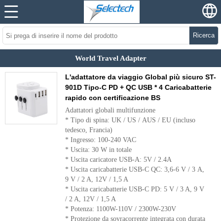
Ricerca
World Travel Adapter
L'adattatore da viaggio Global più sicuro ST-
901D Tipo-C PD + QC USB * 4 Caricabatterie
rapido con certificazione BS
Adattatori globali multifunzione
* Tipo di spina: UK / US / AUS / EU (incluso
tedesco, Francia)
* Ingresso: 100-240 VAC
* Uscita: 30 W in totale
* Uscita caricatore USB-A: 5V / 2.4A
* Uscita caricabatterie USB-C QC: 3,6-6 V / 3 A,
9 V / 2 A, 12V / 1,5 A
* Uscita caricabatterie USB-C PD: 5 V / 3 A, 9 V
/ 2 A, 12V / 1,5 A
* Potenza: 1100W-110V / 2300W-230V
* Protezione da sovracorrente integrata con durata