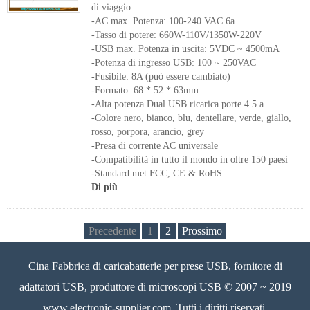
di viaggio
-AC max. Potenza: 100-240 VAC 6a
-Tasso di potere: 660W-110V/1350W-220V
-USB max. Potenza in uscita: 5VDC ~ 4500mA
-Potenza di ingresso USB: 100 ~ 250VAC
-Fusibile: 8A (può essere cambiato)
-Formato: 68 * 52 * 63mm
-Alta potenza Dual USB ricarica porte 4.5 a
-Colore nero, bianco, blu, dentellare, verde, giallo,
rosso, porpora, arancio, grey
-Presa di corrente AC universale
-Compatibilità in tutto il mondo in oltre 150 paesi
-Standard met FCC, CE & RoHS
Di più
Precedente
1
2
Prossimo
Cina Fabbrica di caricabatterie per prese USB, fornitore di
adattatori USB, produttore di microscopi USB © 2007 ~ 2019
www.electronic-supplier.com. Tutti i diritti riservati.