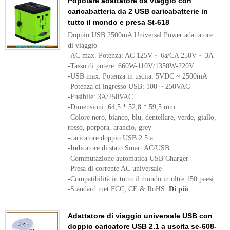
Popolare adattatore da viaggio con
caricabatteria da 2 USB caricabatterie in
tutto il mondo e presa St-618
Doppio USB 2500mA Universal Power adattatore
di viaggio
-AC max. Potenza: AC 125V ~ 6a/CA 250V ~ 3A
-Tasso di potere: 660W-110V/1350W-220V
-USB max. Potenza in uscita: 5VDC ~ 2500mA
-Potenza di ingresso USB: 100 ~ 250VAC
-Fusibile: 3A/250VAC
-Dimensioni: 64,5 * 52,8 * 59,5 mm
-Colore nero, bianco, blu, dentellare, verde, giallo,
rosso, porpora, arancio, grey
-caricatore doppio USB 2.5 a
-Indicatore di stato Smart AC/USB
-Commutazione automatica USB Charger
-Presa di corrente AC universale
-Compatibilità in tutto il mondo in oltre 150 paesi
-Standard met FCC, CE & RoHS
Di più
Adattatore di viaggio universale USB con
doppio caricatore USB 2.1 a uscita se-608-