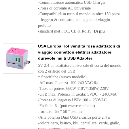
-Commutazione automatica USB Charger
-Presa di corrente AC universale
-Compatibilità in tutto il mondo in oltre 150 paesi
--leggero & compatto, compagno di viaggio
perfetto
-standard met FCC, CE & RoHS
Di più
USA Europa Hot vendita rosa adattatori di
viaggio connettori elettrici adattatore
durevole multi USB Adapter
5V 2.4 un adattatore universale di corsa del mondo
con 2 orificio del USB
* Specifiche (nuovo modello)
-AC max. Potenza: 100-240 VAC 6a
-Tasso di potere: 660W-110V/1350W-220V
-USB max. Potenza in uscita: 5VDC ~ 2400MA
-Potenza di ingresso USB: 100 ~ 250VAC
-Fusibile: 6a (può essere cambiato)
-formato: 65 * 50 * 56mm
-Alta potenza Dual USB ricarica porte 2.4 a
-colore nero, bianco, blu, dentellare, verde, giallo,
rosso, porpora, arancio, grey