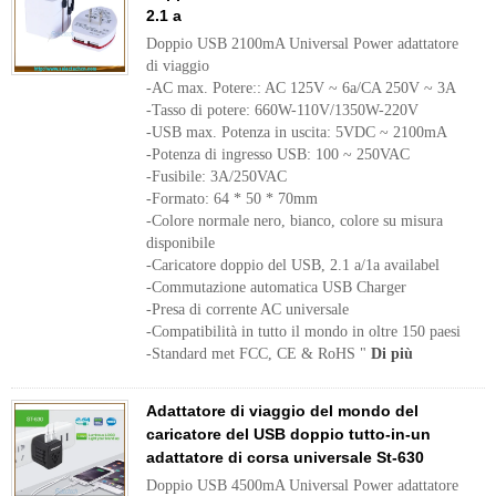
2.1 a
Doppio USB 2100mA Universal Power adattatore
di viaggio
-AC max. Potere:: AC 125V ~ 6a/CA 250V ~ 3A
-Tasso di potere: 660W-110V/1350W-220V
-USB max. Potenza in uscita: 5VDC ~ 2100mA
-Potenza di ingresso USB: 100 ~ 250VAC
-Fusibile: 3A/250VAC
-Formato: 64 * 50 * 70mm
-Colore normale nero, bianco, colore su misura
disponibile
-Caricatore doppio del USB, 2.1 a/1a availabel
-Commutazione automatica USB Charger
-Presa di corrente AC universale
-Compatibilità in tutto il mondo in oltre 150 paesi
-Standard met FCC, CE & RoHS "
Di più
Adattatore di viaggio del mondo del
caricatore del USB doppio tutto-in-un
adattatore di corsa universale St-630
Doppio USB 4500mA Universal Power adattatore