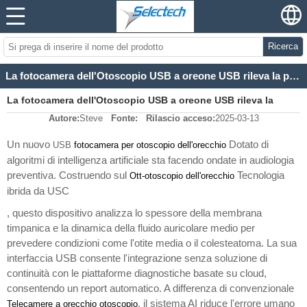
Ricerca
La fotocamera dell'Otoscopio USB a oreone USB rileva la perdita dell'udito precoce
La fotocamera dell'Otoscopio USB a oreone USB rileva la
Autore:
Steve
Fonte:
Rilascio acceso:
2025-03-13
perdita dell'udito precoce
Un nuovo
Dotato di
USB
fotocamera per otoscopio dell'orecchio
algoritmi di intelligenza artificiale sta facendo ondate in audiologia
preventiva. Costruendo sul
Tecnologia
Ott-
otoscopio dell'orecchio
ibrida da USC
, questo dispositivo analizza lo spessore della membrana
timpanica e la dinamica della fluido auricolare medio per
prevedere condizioni come l'otite media o il colesteatoma. La sua
interfaccia USB consente l'integrazione senza soluzione di
continuità con le piattaforme diagnostiche basate su cloud,
consentendo un report automatico. A differenza di convenzionale
, il sistema AI riduce l'errore umano
Telecamere a orecchio otoscopio