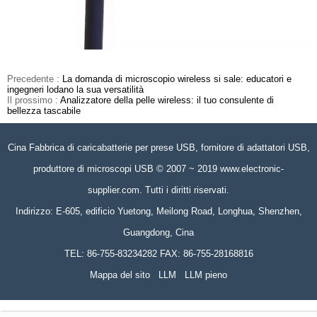
Precedente :
La domanda di microscopio wireless si sale: educatori e
ingegneri lodano la sua versatilità
Il prossimo :
Analizzatore della pelle wireless: il tuo consulente di
bellezza tascabile
Cina Fabbrica di caricabatterie per prese USB, fornitore di adattatori USB,
produttore di microscopi USB © 2007 ~ 2019 www.electronic-
supplier.com. Tutti i diritti riservati.
Indirizzo: E-605, edificio Yuetong, Meilong Road, Longhua, Shenzhen,
Guangdong, Cina
TEL: 86-755-83234282 FAX: 86-755-28168816
Mappa del sito
LLM
LLM pieno