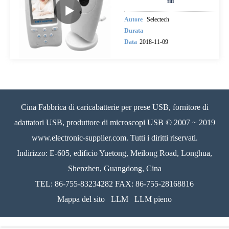
fili
Autore
Selectech
Durata
Data
2018-11-09
Cina Fabbrica di caricabatterie per prese USB, fornitore di
adattatori USB, produttore di microscopi USB © 2007 ~ 2019
www.electronic-supplier.com. Tutti i diritti riservati.
Indirizzo: E-605, edificio Yuetong, Meilong Road, Longhua,
Shenzhen, Guangdong, Cina
TEL: 86-755-83234282 FAX: 86-755-28168816
Mappa del sito
LLM
LLM pieno