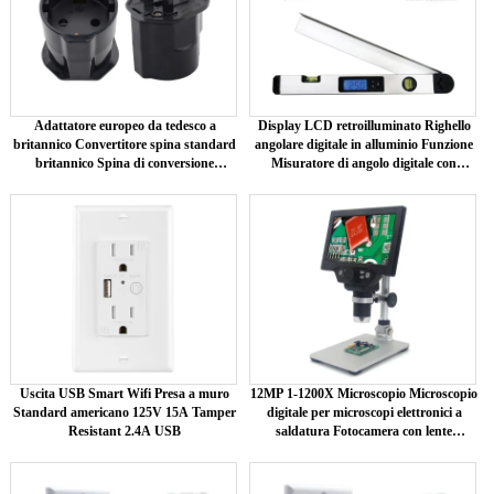
Adattatore europeo da tedesco a
Display LCD retroilluminato Righello
britannico Convertitore spina standard
angolare digitale in alluminio Funzione
britannico Spina di conversione
Misuratore di angolo digitale con
indonesiana-britannica 13A Nero
precisione di precisione
Uscita USB Smart Wifi Presa a muro
12MP 1-1200X Microscopio Microscopio
Standard americano 125V 15A Tamper
digitale per microscopi elettronici a
Resistant 2.4A USB
saldatura Fotocamera con lente
d'ingrandimento ad amplificazione
continua