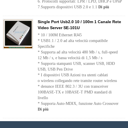
6. Protocolli supportati: LPR / LPD, DHCP e UPnP
7.Supports dispositivi USB 2.0 e 1.1
Di più
Single Port Usb2.0 10 / 100m 1 Canale Rete
Video Server SE-101U
* 10 / 100M Ethernet RJ45
* USB1.1 / 2.0 ad alta velocità compatibile
Specifiche
* Supporta ad alta velocità 480 Mb / s, full-speed
12 Mb / s, e bassa velocità di 1,5 Mb / s
* Supporta stampanti USB, scanner USB, HDD
USB, USB Pen Drive
* I dispositivi USB Azioni tra utenti cablati
o wireless collegando rete tramite router wireless
* denunce IEEE 802.3 / 3U con transceiver
100BASE-TX e 10BASE-T PMD standard di
livello
* Supporta Auto-MDIX, funzione Auto Crossover
Di più