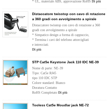
* UL, materiale ABS, approvazione RoHS
Di più
Distaccatore twisstop con cavo di rotazione
a 360 gradi con avvolgimento a spirale
Distaccatore twisstop con cavo di rotazione a 360
gradi con avvolgimento a spirale
* Simpatico design a forma di cappuccio,
* Termina i cavi del telefono attorcigliati
e intrecciati.
Di più
STP Cat5e Keystone Jack 110 IDC NE-39
Nome di parte: NE-39
Tipo: Cat5e RJ45
tipo 110 IDC STP
Colore standard: Bianco
Doratura Contatto
RoHS Completato
Di più
Tooless Cat5e Moudlar jack NE-72