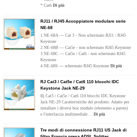
* Cat6
Di più
RJ11 / RJ45 Accoppiatore modulare serie
NE-68
1.NE-68A --- Cat 3 - Non schermato RJ11 / RJ45
Keystone
2.NE-68B --- Cat5e - non schermato RJ45 Keystone
3.NE-68C --- Cat5e / Cat6 - non schermato RJ45
Keystone
4.NE-68S --- schermato RJ45 Keystone
Di più
RJ Cat3 / Cat5e / Cat6 110 blocchi IDC
Keystone Jack NE-29
Rj Cat3 / Cat5e / Cat6 110 blocchi IDC Keystone
Jack NE-29 Caratteristiche del prodotto: Adatto per
installare i diversi box modulo (elemento a parete)
e l'interfaccia multimediale ...
Di più
Tre modi di connessione RJ11 US Jack di
filtro Francia presa ADSL Splitter