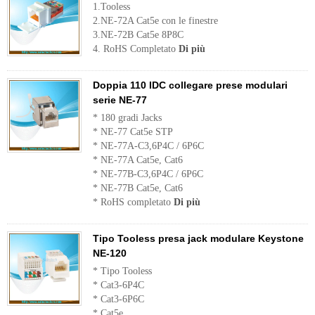
1.Tooless
2.NE-72A Cat5e con le finestre
3.NE-72B Cat5e 8P8C
4. RoHS Completato
Di più
Doppia 110 IDC collegare prese modulari
serie NE-77
* 180 gradi Jacks
* NE-77 Cat5e STP
* NE-77A-C3,6P4C / 6P6C
* NE-77A Cat5e, Cat6
* NE-77B-C3,6P4C / 6P6C
* NE-77B Cat5e, Cat6
* RoHS completato
Di più
Tipo Tooless presa jack modulare Keystone
NE-120
* Tipo Tooless
* Cat3-6P4C
* Cat3-6P6C
* Cat5e