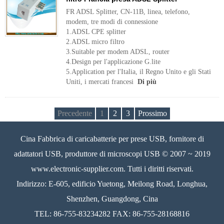
FR ADSL Splitter, CN-11B, linea, telefono,
modem, tre modi di connessione
1.ADSL CPE splitter
2.ADSL micro filtro
3.Suitable per modem ADSL, router
4.Design per l'applicazione G.lite
5.Application per l'Italia, il Regno Unito e gli Stati
Uniti, i mercati francesi
Di più
Precedente
1
2
3
Prossimo
Cina Fabbrica di caricabatterie per prese USB, fornitore di
adattatori USB, produttore di microscopi USB © 2007 ~ 2019
www.electronic-supplier.com. Tutti i diritti riservati.
Indirizzo: E-605, edificio Yuetong, Meilong Road, Longhua,
Shenzhen, Guangdong, Cina
TEL: 86-755-83234282 FAX: 86-755-28168816