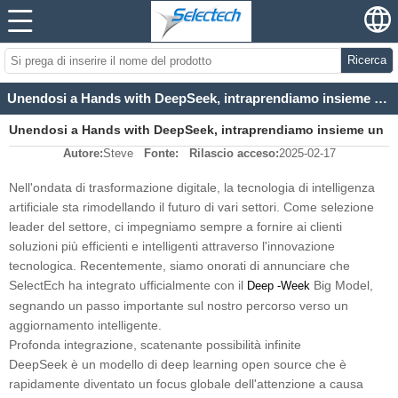
Ricerca
Unendosi a Hands with DeepSeek, intraprendiamo insieme un futuro intelligente: Selectch si integra ufficialmente con il grande modello di DeepSeek
Unendosi a Hands with DeepSeek, intraprendiamo insieme un
Autore:
Steve
Fonte:
Rilascio acceso:
2025-02-17
futuro intelligente: Selectch si integra ufficialmente con il
Nell'ondata di trasformazione digitale, la tecnologia di intelligenza
grande modello di DeepSeek
artificiale sta rimodellando il futuro di vari settori. Come selezione
leader del settore, ci impegniamo sempre a fornire ai clienti
soluzioni più efficienti e intelligenti attraverso l'innovazione
tecnologica. Recentemente, siamo onorati di annunciare che
SelectEch ha integrato ufficialmente con il
Big Model,
Deep -Week
segnando un passo importante sul nostro percorso verso un
aggiornamento intelligente.
Profonda integrazione, scatenante possibilità infinite
DeepSeek è un modello di deep learning open source che è
rapidamente diventato un focus globale dell'attenzione a causa