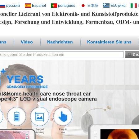
русский
Español
português
日本語
Ελληνικά
ioneller Lieferant von Elektronik- und Kunststoffprodukt
design, Forschung und Entwicklung, Formenbau, ODM- 
uns
Video
Nachrichten
Kontaktieren Sie uns