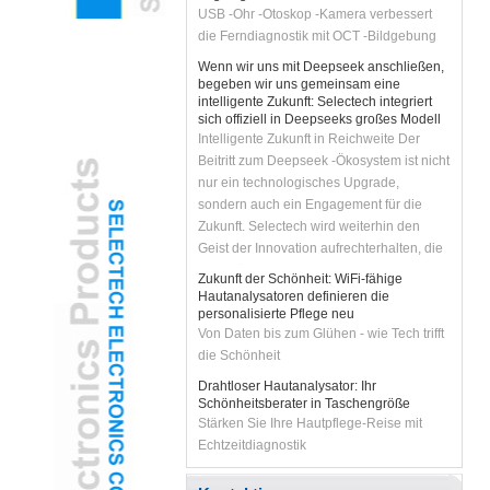
die Ferndiagnostik mit OCT -Bildgebung
Wenn wir uns mit Deepseek anschließen,
begeben wir uns gemeinsam eine
intelligente Zukunft: Selectech integriert
sich offiziell in Deepseeks großes Modell
Intelligente Zukunft in Reichweite Der
Beitritt zum Deepseek -Ökosystem ist nicht
nur ein technologisches Upgrade,
sondern auch ein Engagement für die
Zukunft. Selectech wird weiterhin den
Geist der Innovation aufrechterhalten, die
Geschäftsentwicklung mit KI -Technologie
Zukunft der Schönheit: WiFi-fähige
ermöglichen und Kunden intelligentere
Hautanalysatoren definieren die
und effizientere Lösungen bringen.
personalisierte Pflege neu
Von Daten bis zum Glühen - wie Tech trifft
Lassen Sie uns mit Deepseek die
die Schönheit
intelligenten Zukunft entfesseln und
gemeinsam unendliche Möglichkeiten
Drahtloser Hautanalysator: Ihr
schaffen!
Schönheitsberater in Taschengröße
Stärken Sie Ihre Hautpflege-Reise mit
Echtzeitdiagnostik
Revolutionieren Sie die Hautpflege mit KI-
angetanter WLAN-WLAN