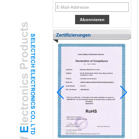
Zertifizierungen
Pädiatrische Entnimmt die Gamified USB -
Ohr -Otoskop -Kamera, um die Angst der