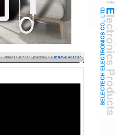
>
Videos
>
Kinder Spielzeug
>
usb travel adapter