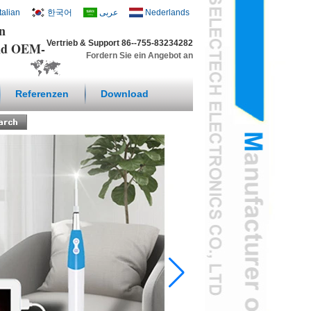
Italian
한국어
عربى
Nederlands
en
Vertrieb & Support 86--755-83234282
und OEM-
Fordern Sie ein Angebot an
Referenzen
Download