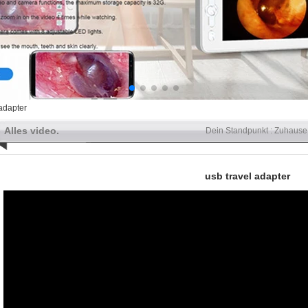
 adapter
Alles video.
Dein Standpunkt :
Zuhause
usb travel adapter