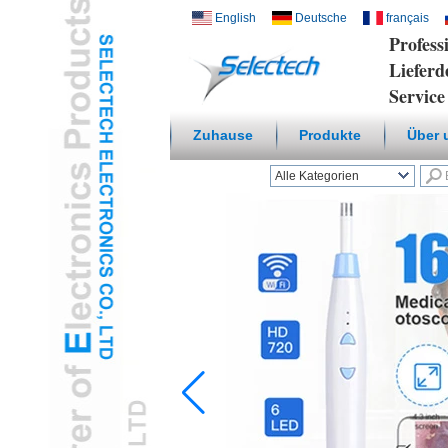
English
Deutsche
français
Profess
Liefer
Service
Zuhause
Produkte
Über 
Alle Kategorien
Kabelloses Smart
HomeL
USB-Ladegerät und
NetzwerkL
Multi Media /
WandplatteL
Temperatur-
Feuchtigkeits-SensorL
Digital-Mikroskop /
EndoskopL
Travel AdapterL
USB3.0 HUB.L