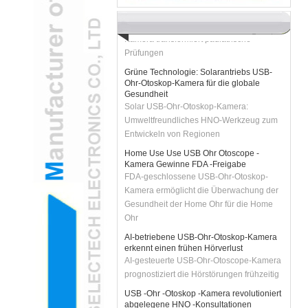
Kinder zu verringern
H2 "AR-verstärkte USB-Ohr-Otoskop-
Kamera transformiert pädiatrische
Prüfungen
Grüne Technologie: Solarantriebs USB-
Ohr-Otoskop-Kamera für die globale
Gesundheit
Solar USB-Ohr-Otoskop-Kamera:
Umweltfreundliches HNO-Werkzeug zum
Entwickeln von Regionen
Home Use Use USB Ohr Otoscope -
Kamera Gewinne FDA -Freigabe
FDA-geschlossene USB-Ohr-Otoskop-
Kamera ermöglicht die Überwachung der
Gesundheit der Home Ohr für die Home
Ohr
AI-betriebene USB-Ohr-Otoskop-Kamera
erkennt einen frühen Hörverlust
AI-gesteuerte USB-Ohr-Otoscope-Kamera
prognostiziert die Hörstörungen frühzeitig
USB -Ohr -Otoskop -Kamera revolutioniert
abgelegene HNO -Konsultationen
USB -Ohr -Otoskop -Kamera verbessert