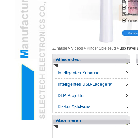
Gesundheit / Kosmetik
Cam & ArtikelL
Intelligente ElektronikL
MesswerkzeugeL
Ungrouped ProdukteL
3D-StiftL
Zuhause
>
Videos
>
Kinder Spielzeug
>
usb travel
Telefon AccessroiesL
Alles video.
Intelligentes Zuhause
Intelligentes USB-Ladegerät
DLP-Projektor
Kinder Spielzeug
Abonnieren