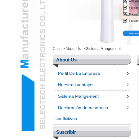
Salud / Cosmética Cam
y ArtículosL
Electrónica inteligenteL
Herramientas de
MediciónL
Productos UngroupedL
Casa
>
About Us
>
Sistema Mangement
bolígrafo 3dL
Accessroies TeléfonoL
About Us
Perfil De La Empresa
Nuestras ventajas
Sistema Mangement
Declaración de minerales
conflictivos
Suscribir