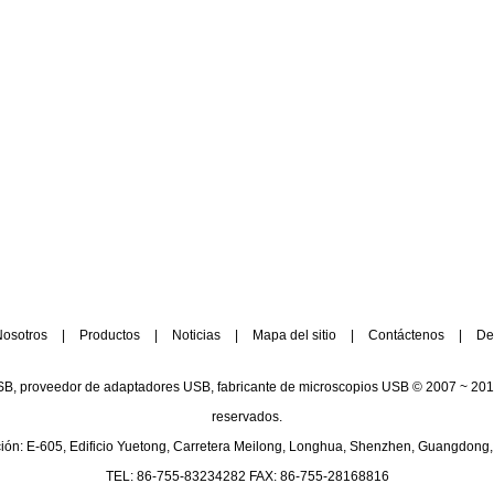
osotros
|
Productos
|
Noticias
|
Mapa del sitio
|
Contáctenos
|
De
SB, proveedor de adaptadores USB, fabricante de microscopios USB © 2007 ~ 2019
reservados.
ión: E-605, Edificio Yuetong, Carretera Meilong, Longhua, Shenzhen, Guangdong
TEL: 86-755-83234282 FAX: 86-755-28168816