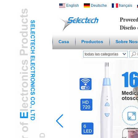
English
Deutsche
français
Proveed
Diseño 
Casa
Productos
Sobre Nos
todas las categorias
Hogar inteligente
inalámbricoL
Cargador USB y de
redL
Placa Multi Media /
WallL
Temperatura Humedad
SensorL
Microscopio Digital /
endoscopioL
Adaptador De ViajeL
Concentrador USB3.0L