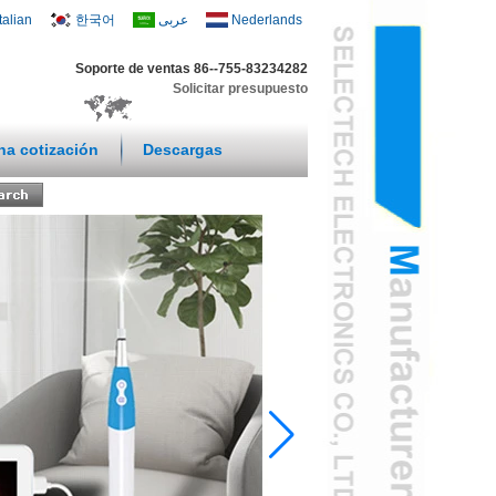
Italian
한국어
عربى
Nederlands
Soporte de ventas 86--755-83234282
Solicitar presupuesto
una cotización
Descargas