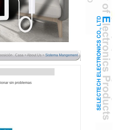
posición :
Casa
>
About Us
>
Sistema Mangement
cionar sin problemas