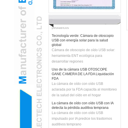
con oído USB gamificada para reducir la
ansiedad del niño
H2 "AR-AR La cámara de oído USB
mejorado transforma los exámenes
pediátricos
Tecnología verde: Cámara de otoscopio
USB con energía solar para la salud
global
Cámara de otoscopio de oído USB solar:
herramienta ENT ecológica para
desarrollar regiones
Uso de la cámara USB OTOSCOPE
GANE CAMERA DE LA FDA Liquidación
FDA
La cámara de oído con oído USB
aclarada por la FDA capacita al monitoreo
de la salud del oído en el hogar
La cámara de oído con oído USB con IA
detecta la pérdida auditiva temprana
La cámara de oído con oído USB
impulsado por IA predice los trastornos
auditivos temprano
La cámara del oído con oído USB