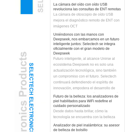
revoluciona las consultas de ENT remotas
La cámara de otoscopio de oído USB
mejora el diagnóstico remoto de ENT con
imágenes OCT
Uniéndonos con las manos con
Deepseek, nos embarcamos en un futuro
inteligente juntos: Selectech se integra
oficialmente con el gran modelo de
Deepseek
Futuro inteligente, al alcance Unirse al
ecosistema Deepseek no es solo una
actualización tecnológica, sino también
un compromiso con el futuro. Selectech
continuará defendiendo el espíritu de
innovación, empodera el desarrollo de
negocios con la tecnología de IA y traerá a
Futuro de la belleza: los analizadores de
los clientes soluciones más inteligentes y
piel habilitados para WiFi redefine el
eficientes. ¡Unirnos con Deepseek para
cuidado personalizado
Desde datos hasta brillar, cómo la
desatar el futuro inteligente y crear
tecnología se encuentra con la belleza
infinitas posibilidades juntas!
Analizador de piel inalámbrica: su asesor
de belleza de bolsillo
Empodera tu viaje de cuidado de la piel