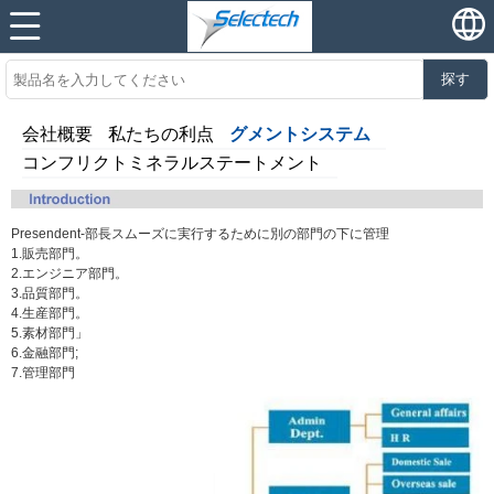
探す
会社概要
私たちの利点
グメントシステム
コンフリクトミネラルステートメント
Presendent-部長スムーズに実行するために別の部門の下に管理
1.販売部門。
2.エンジニア部門。
3.品質部門。
4.生産部門。
5.素材部門」
6.金融部門;
7.管理部門