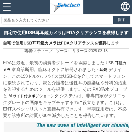
探す
自宅で使用USB耳耳鏡カメラはFDAクリアランスを獲得します
自宅で使用USB耳耳鏡カメラはFDAクリアランスを獲得します
著者:
スティーブ
ソース:
リリース:
2025-03-13
FDAは最近、最初の消費者グレードを承認しました
USB
耳鏡カ
家庭診断用。臨床オクトに触発されました -
デザイ
メラ
耳鏡
ン、この199ドルのデバイスはUSB-Cを介してスマートフォン
に接続されており、親と介護者は慢性耳の感染症や外科的治癒
を監視するためのツールを提供します。そのIPX8防水プローブ
と
システムは、非専門家がクリニッ
AIガイド付きポジショニング
クグレードの画像をキャプチャするのに役立ちます。これは、
ENTスペシャリストと直接共有できます。早期採用者は、不必
要な診療所の訪問が30％減少したことを報告しています。