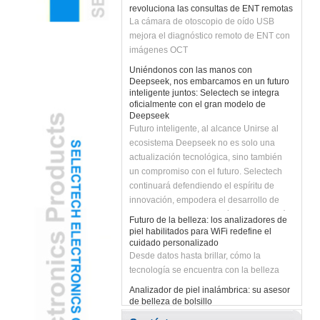
La cámara de otoscopio de oído USB
mejora el diagnóstico remoto de ENT con
imágenes OCT
Uniéndonos con las manos con
Deepseek, nos embarcamos en un futuro
inteligente juntos: Selectech se integra
oficialmente con el gran modelo de
Deepseek
Futuro inteligente, al alcance Unirse al
ecosistema Deepseek no es solo una
actualización tecnológica, sino también
un compromiso con el futuro. Selectech
continuará defendiendo el espíritu de
innovación, empodera el desarrollo de
negocios con la tecnología de IA y traerá a
Futuro de la belleza: los analizadores de
los clientes soluciones más inteligentes y
piel habilitados para WiFi redefine el
eficientes. ¡Unirnos con Deepseek para
cuidado personalizado
Desde datos hasta brillar, cómo la
desatar el futuro inteligente y crear
tecnología se encuentra con la belleza
infinitas posibilidades juntas!
Analizador de piel inalámbrica: su asesor
de belleza de bolsillo
Empodera tu viaje de cuidado de la piel
con diagnósticos en tiempo real