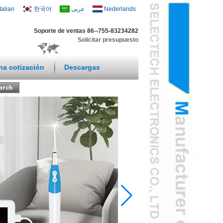
Italian
한국어
عربى
Nederlands
Soporte de ventas 86--755-83234282
Solicitar presupuesto
una cotización
Descargas