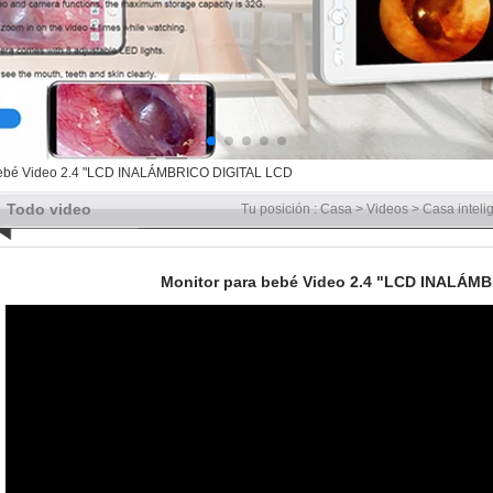
bebé Video 2.4 "LCD INALÁMBRICO DIGITAL LCD
Todo video
Tu posición :
Casa
>
Videos
>
Casa inteli
Monitor para bebé Video 2.4 "LCD INALÁM