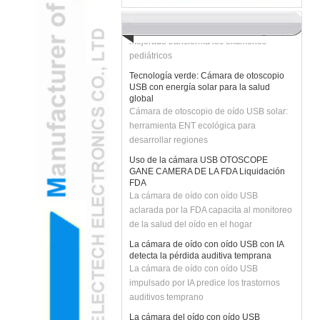
ansiedad del niño
H2 "AR-AR La cámara de oído USB
mejorado transforma los exámenes
pediátricos
Tecnología verde: Cámara de otoscopio
USB con energía solar para la salud
global
Cámara de otoscopio de oído USB solar:
herramienta ENT ecológica para
desarrollar regiones
Uso de la cámara USB OTOSCOPE
GANE CAMERA DE LA FDA Liquidación
FDA
La cámara de oído con oído USB
aclarada por la FDA capacita al monitoreo
de la salud del oído en el hogar
La cámara de oído con oído USB con IA
detecta la pérdida auditiva temprana
La cámara de oído con oído USB
impulsado por IA predice los trastornos
auditivos temprano
La cámara del oído con oído USB
revoluciona las consultas de ENT remotas