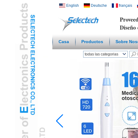
English
Deutsche
français
Proveed
Diseño 
Casa
Productos
Sobre Nos
todas las categorias
Hogar inteligente
inalámbricoL
Cargador USB y de
redL
Placa Multi Media /
WallL
Temperatura Humedad
SensorL
Microscopio Digital /
endoscopioL
Adaptador De ViajeL
Concentrador USB3.0L