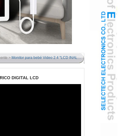
gente
>
Monitor para bebé Video 2.4 "LCD INALÁMBRICO DIGITAL LCD
BRICO DIGITAL LCD