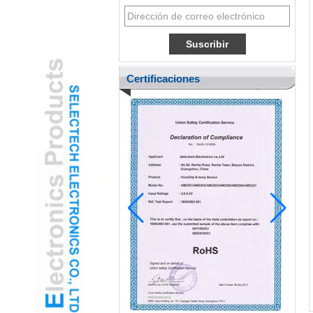
Certificaciones
Pediatric Ent adopta la cámara de oído
con oído USB gamificada para reducir la