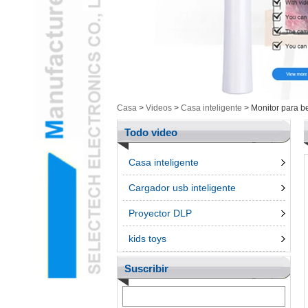
Salud / Cosmética Cam
y ArtículosL
Electrónica inteligenteL
Herramientas de
MediciónL
Productos UngroupedL
Casa
>
Videos
>
Casa inteligente
>
Monitor para 
bolígrafo 3dL
Accessroies TeléfonoL
Todo video
Casa inteligente
Cargador usb inteligente
Proyector DLP
kids toys
Suscribir