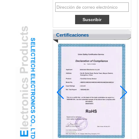
Certificaciones
Pediatric Ent adopta la cámara de oído
con oído USB gamificada para reducir la
ansiedad del niño