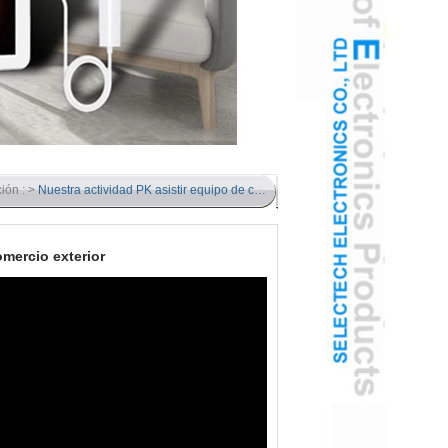
ión : >
Nuestra actividad PK asistir equipo de comercio exterior
omercio exterior