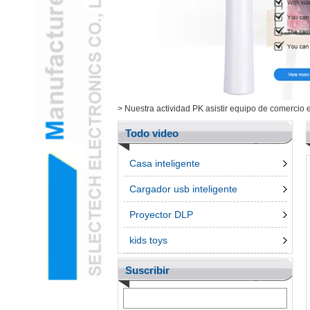
Salud / Cosmética Cam
y ArtículosL
Electrónica inteligenteL
Herramientas de
MediciónL
Productos UngroupedL
>
Nuestra actividad PK asistir equipo de comercio e
bolígrafo 3dL
Accessroies TeléfonoL
Todo video
Casa inteligente
Cargador usb inteligente
Proyector DLP
kids toys
Suscribir