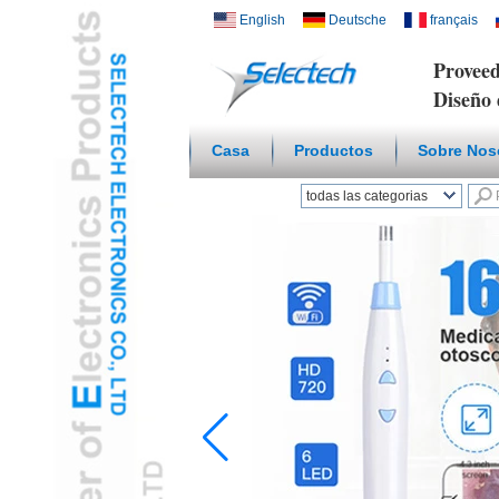
English
Deutsche
français
Proveed
Diseño 
Casa
Productos
Sobre Nos
todas las categorias
Hogar inteligente
inalámbricoL
Cargador USB y de
redL
Placa Multi Media /
WallL
Temperatura Humedad
SensorL
Microscopio Digital /
endoscopioL
Adaptador De ViajeL
Concentrador USB3.0L