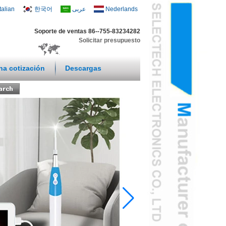
Italian
한국어
عربى
Nederlands
Soporte de ventas 86--755-83234282
Solicitar presupuesto
una cotización
Descargas