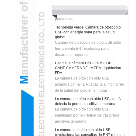
H2 "AR-AR La cámara de oído USB
mejorado transforma los exámenes
pediátricos
Tecnología verde: Cámara de otoscopio
USB con energía solar para la salud
global
Cámara de otoscopio de oído USB solar:
herramienta ENT ecológica para
desarrollar regiones
Uso de la cámara USB OTOSCOPE
GANE CAMERA DE LA FDA Liquidación
FDA
La cámara de oído con oído USB
aclarada por la FDA capacita al monitoreo
de la salud del oído en el hogar
La cámara de oído con oído USB con IA
detecta la pérdida auditiva temprana
La cámara de oído con oído USB
impulsado por IA predice los trastornos
auditivos temprano
La cámara del oído con oído USB
revoluciona las consultas de ENT remotas
La cámara de otoscopio de oído USB