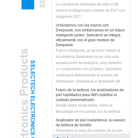
mejora el diagnóstico remoto de ENT con
imágenes OCT
Uniéndonos con las manos con
Deepseek, nos embarcamos en un futuro
inteligente juntos: Selectech se integra
oficialmente con el gran modelo de
Deepseek
Futuro inteligente, al alcance Unirse al
ecosistema Deepseek no es solo una
actualización tecnológica, sino también
un compromiso con el futuro. Selectech
continuará defendiendo el espíritu de
innovación, empodera el desarrollo de
negocios con la tecnología de IA y traerá a
Futuro de la belleza: los analizadores de
los clientes soluciones más inteligentes y
piel habilitados para WiFi redefine el
eficientes. ¡Unirnos con Deepseek para
cuidado personalizado
Desde datos hasta brillar, cómo la
desatar el futuro inteligente y crear
tecnología se encuentra con la belleza
infinitas posibilidades juntas!
Analizador de piel inalámbrica: su asesor
de belleza de bolsillo
Empodera tu viaje de cuidado de la piel
con diagnósticos en tiempo real