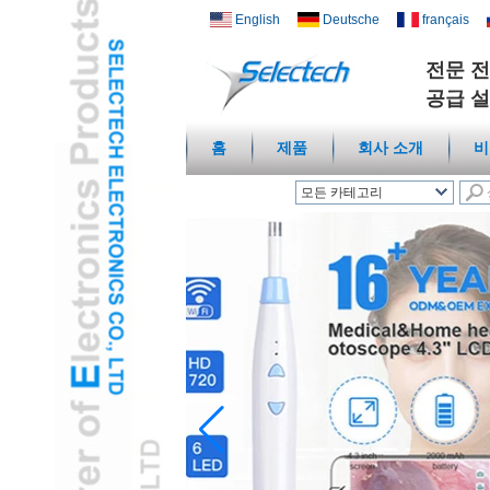
English
Deutsche
français
전문 전
공급 설
홈
제품
회사 소개
비
모든 카테고리
무선 스마트 홈L
USB 충전기 및 네트워크
L
멀티 미디어 / 월 플레이
트L
온도 습도 센서L
디지털 현미경 / 내시경L
여행 어댑터L
USB3.0 허브L
건강 / 화장품 캠 & 아이
템L