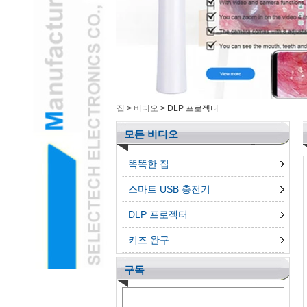
지능형 전자 제품L
측정 공구L
그룹 해제 된 제품L
3D 펜L
전화 AccessroiesL
집
>
비디오
>
DLP 프로젝터
모든 비디오
똑똑한 집
스마트 USB 충전기
DLP 프로젝터
키즈 완구
구독