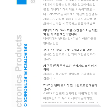
태계에 가입하는 것은 기술 업그레이드 일
뿐 만 아니라 미래에 대한 약속이기도합니
다. Selectech는 계속해서 혁신의 정신을 유
지하고 AI 기술을 통해 비즈니스 개발을 강
화하며 고객을 더 똑똑하고 효율적인 솔루
션을 제공 할 것입니다. DeepSeek과 손을
미래의 미래 : WiFi 지원 스킨 분석기는 개인
잡고 지능적인 미래를 풀고 무한한 가능성
화 된 치료를 재정의합니다
을 함께 만들어 보자!
데이터에서 빛나는 것 - 기술이 아름다움을
만나는 방법
무선 스킨 분석 : 포켓 크기의 미용 고문
실시간 진단으로 스킨 케어 여행을 강화하
십시오
AI 구동 WiFi 무선 스킨 분석기로 스킨 케어
혁명
차세대 미용 기술은 정밀도와 편의성을 결
합합니다
2022 첫 번째 호의적 인 바람으로 항해를하
십시오
# 2022 # 첫 번째 호의적 인 바람과 함께 항
해를하십시오. 우리가 새해에 들어가면,
Selectech 팀은 지난 해에 귀하의 지원에 감
사 드리며 고객에게 제공하는 제...