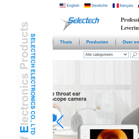
English
Deutsche
français
Profess
Leveri
Thuis
Producten
Over o
Alle categorieën
Draadloze Smart
HomeL
USB Charger en
NetwerkL
Multi Media / Wall
PlateL
Temperatuur
Vochtigheid SensorL
Digitale Microscoop /
endoscoopL
Travel AdapterL
USB3.0 HUBL