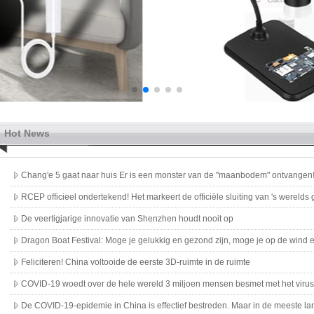
Hot News
Chang'e 5 gaat naar huis Er is een monster van de "maanbodem" ontvangen
RCEP officieel ondertekend! Het markeert de officiële sluiting van 's werelds 
De veertigjarige innovatie van Shenzhen houdt nooit op
Dragon Boat Festival: Moge je gelukkig en gezond zijn, moge je op de wind e
Feliciteren! China voltooide de eerste 3D-ruimte in de ruimte
COVID-19 woedt over de hele wereld 3 miljoen mensen besmet met het viru
De COVID-19-epidemie in China is effectief bestreden. Maar in de meeste l