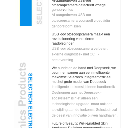
otoscoopcamera detecteert vroege
gehoorverlies
AI-aangedreven USB-oor
otoscoopcamera voorspelt vroegtijdig
gehoorstoornissen
USB -oor otoscoopcamera maakt een
revolutionering van externe
raadplegingen
USB -oor otoscoopcamera verbetert
externe diagnostiek met OCT -
beeldvorming
We bundelen de hand met Deepseek, we
beginnen samen aan een intelligente
toekomst: Selectech integreert officieel
met het grote model van Deepseek
Intelligente toekomst, binnen handbereik
Deelnemen aan het Deepseek -
ecosysteem is niet alleen een
technologische upgrade, maar ook een
toewijding aan de toekomst. Selectech zal
de geest van innovatie blijven handhaven,
bedrijfsontwikkeling versterken met AI -
Future of Beauty: WiFi-Enabled Skin
technologie en klanten slimmer en
Analyzers Definieer gepersonaliseerde