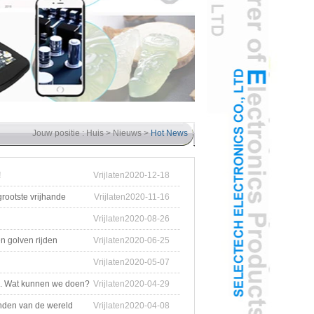
Jouw positie :
Huis
>
Nieuws
>
Hot News
!
Vrijlaten2020-12-18
grootste vrijhande
Vrijlaten2020-11-16
Vrijlaten2020-08-26
n golven rijden
Vrijlaten2020-06-25
Vrijlaten2020-05-07
s. Wat kunnen we doen?
Vrijlaten2020-04-29
anden van de wereld
Vrijlaten2020-04-08