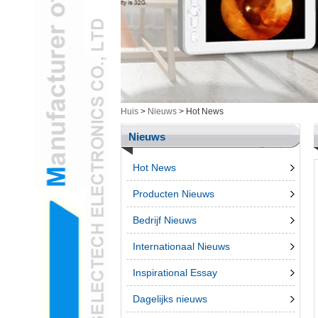
Gezondheid /
cosmetische cam &
itemsL
Intelligent ElectronicsL
Meting ToolingL
Gegroepeerde
ProductenL
Huis
>
Nieuws
>
Hot News
3D-penL
Nieuws
Telefoon accessroiesL
Hot News
Producten Nieuws
Bedrijf Nieuws
Internationaal Nieuws
Inspirational Essay
Dagelijks nieuws