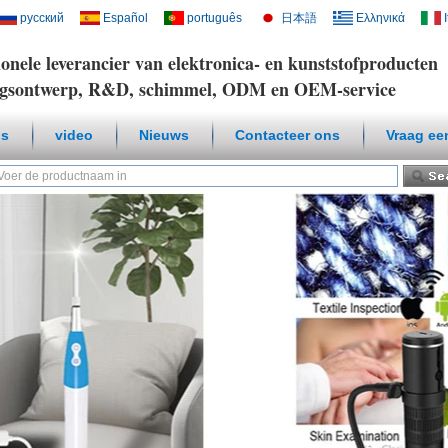
русский
Español
português
日本語
Ελληνικά
ionele leverancier van elektronica- en kunststofproducten
ngsontwerp, R&D, schimmel, ODM en OEM-service
ns
video
Nieuws
Contacteer ons
Vraag ee