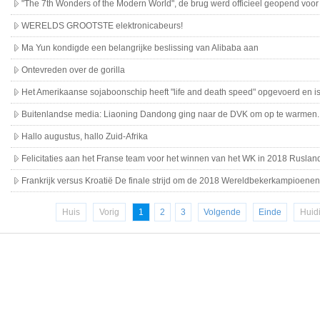
"The 7th Wonders of the Modern World", de brug werd officieel geopend voor 
WERELDS GROOTSTE elektronicabeurs!
Ma Yun kondigde een belangrijke beslissing van Alibaba aan
Ontevreden over de gorilla
Het Amerikaanse sojaboonschip heeft "life and death speed" opgevoerd en i
Buitenlandse media: Liaoning Dandong ging naar de DVK om op te warmen.
Hallo augustus, hallo Zuid-Afrika
Felicitaties aan het Franse team voor het winnen van het WK in 2018 Ruslan
Frankrijk versus Kroatië De finale strijd om de 2018 Wereldbekerkampioenen
Huis
Vorig
1
2
3
Volgende
Einde
Huid