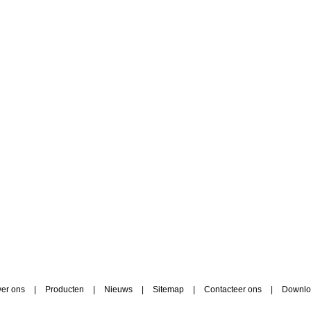
er ons
|
Producten
|
Nieuws
|
Sitemap
|
Contacteer ons
|
Downlo