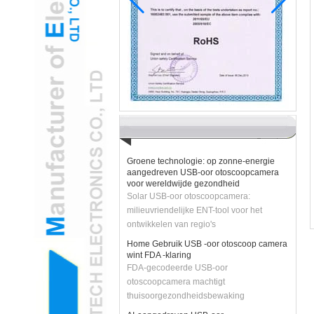
Pediatric Ent neemt gamified USB -oor
otoscoopcamera aan om de angst voor
kinderen te verminderen
H2 "AR-verbeterde USB-oor
otoscoopcamera transformeert
pediatrische examens
Groene technologie: op zonne-energie
aangedreven USB-oor otoscoopcamera
voor wereldwijde gezondheid
Solar USB-oor otoscoopcamera:
milieuvriendelijke ENT-tool voor het
ontwikkelen van regio's
Home Gebruik USB -oor otoscoop camera
wint FDA -klaring
FDA-gecodeerde USB-oor
otoscoopcamera machtigt
thuisoorgezondheidsbewaking
AI-aangedreven USB-oor