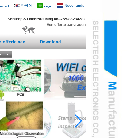
Italian
한국어
عربى
Nederlands
Verkoop & Ondersteuning 86--755-83234282
Een offerte aanvragen
n offerte aan
Download