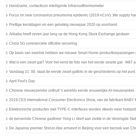
braken
Handzame, contactloze intelligente infraroodthermometer
Focus on new coronavirus pneumonia epidemic (2019-nCoV) ,We supply han
thermometer
Prettige kerstdagen en een gelukkig nieuwjaar 2020 op voorhand
Alibaba heeft zeven jaar lang op de Hong Kong Stock Exchange gestaan
China 5G commerciële officiële lancering
Op basis van ewelink hebben we nieuwe Smart Home-producttoepassingen o
Wat is een zwart gat? Voor het eerst de foto van het eerste zwarte gat - M87
Vandaag 21: 00, staat de eerste zwart-gatfoto in de geschiedenis op het pu
word
April Fool's Day
Chinese nieuwszender onthult 's werelds eerste vrouwelijke AI-nieuwsanker,
2019 CES International Consumer Electronics Show, van de fabrikant BAB
Elektronische producten met TYPE-C-interfaces worden steeds meer hotspot
de beroemde Chinese gastheer Yong Li stierf aan ziekte in de Verenigde Sta
De Japanse premier Shinzo Abe arriveert in Beijing voor een bezoek aan Ch