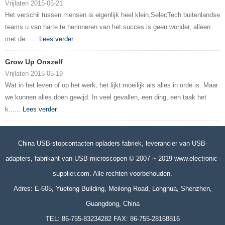
Vrijlaten 2015-05-21
Het verschil tussen mensen is eigenlijk heel klein,SelecTech buitenlandse
teams u van harte te herinneren van het succes is geen wonder, alleen
met de......
Lees verder
Grow Up Onszelf
Vrijlaten 2015-05-19
Wat in het leven of op het werk, het lijkt moeilijk als alles in orde is. Maar
we kunnen alles doen gewijd. In veel gevallen, een ding, een taak het
k......
Lees verder
China USB-stopcontacten opladers fabriek, leverancier van USB-
adapters, fabrikant van USB-microscopen © 2007 ~ 2019 www.electronic-
supplier.com. Alle rechten voorbehouden.
Adres: E-605, Yuetong Building, Meilong Road, Longhua, Shenzhen,
Guangdong, China
TEL: 86-755-83234282 FAX: 86-755-28168816