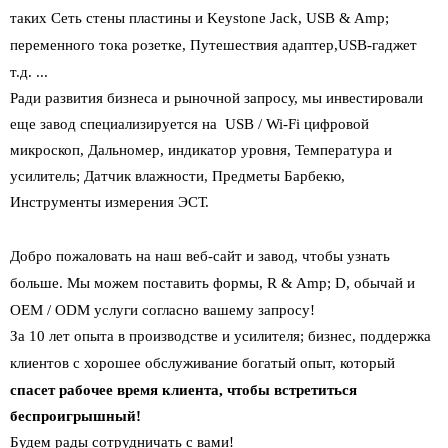
таких
Сеть стены пластины и Keystone Jack
,
USB & Amp;
переменного тока розетке
,
Путешествия адаптер
,
USB-гаджет
т.д. ...
Ради развития бизнеса и рыночной запросу, мы инвестировали
еще завод специализируется на
USB / Wi-Fi цифровой
микроскоп
,
Дальномер, индикатор уровня
,
Температура и
усилитель; Датчик влажности,
Предметы Барбекю
,
Инструменты измерения
ЭСТ.
Добро пожаловать на наш веб-сайт и завод, чтобы узнать
больше. Мы можем поставить
формы, R & Amp; D, обычай и
OEM / ODM услуги согласно вашему запросу!
За 10 лет опыта в производстве и усилителя; бизнес, поддержка
клиентов с
хорошее обслуживание богатый опыт, который
спасет рабочее время клиента, чтобы
встретиться
беспроигрышный!
Будем рады сотрудничать с вами!