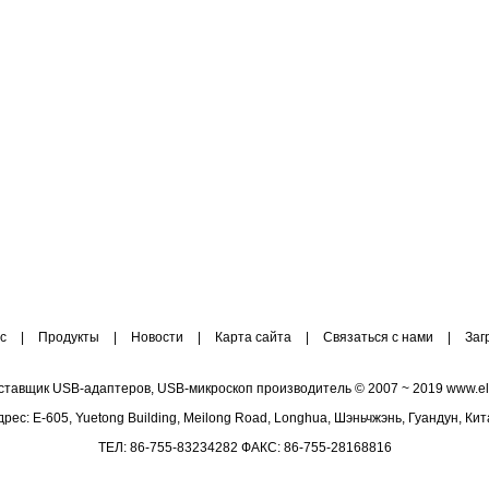
с
|
Продукты
|
Новости
|
Карта сайта
|
Связаться с нами
|
Заг
ставщик USB-адаптеров, USB-микроскоп производитель © 2007 ~ 2019 www.elec
дрес: E-605, Yuetong Building, Meilong Road, Longhua, Шэньчжэнь, Гуандун, Кит
ТЕЛ: 86-755-83234282 ФАКС: 86-755-28168816