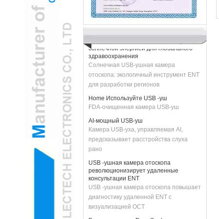
Педиатрический ENT принимает гейм
-камеру USB -уш
H2 "AR-усиленное USB-уш
Зеленые технологии: камера USB-уха с
солнечной энергией для глобального
здравоохранения
Солнечная USB-ушная камера
отоскопа: экологичный инструмент ENT
для разработки регионов
Home Используйте USB -уш
FDA-очищенная камера USB-уш
AI-мощный USB-уш
Камера USB-уха, управляемая AI,
предсказывает расстройства слуха
рано
USB -ушная камера отоскопа
революционизирует удаленные
консультации ENT
USB -ушная камера отоскопа повышает
диагностику удаленной ENT с
визуализацией OCT
Вступая в руки с DeepSeek, мы вместе