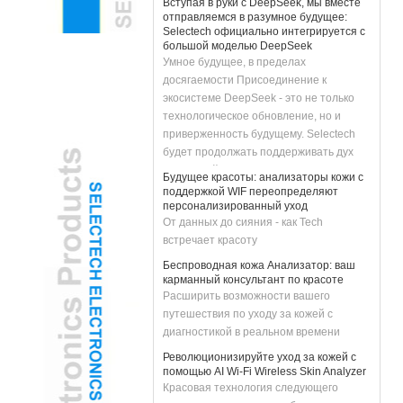
отправляемся в разумное будущее:
Selectech официально интегрируется с
большой моделью DeepSeek
Умное будущее, в пределах
досягаемости Присоединение к
экосистеме DeepSeek - это не только
технологическое обновление, но и
приверженность будущему. Selectech
будет продолжать поддерживать дух
инноваций, расширить возможности
Будущее красоты: анализаторы кожи с
бизнеса с технологией ИИ и привлекать
поддержкой WIF переопределяют
клиентов более умными и более
персонализированный уход
От данных до сияния - как Tech
эффективными решениями. Давайте
встречает красоту
присоединимся руки с DeepSeek, чтобы
разобрать интеллектуальное будущее
Беспроводная кожа Анализатор: ваш
и создать бесконечные возможности
карманный консультант по красоте
вместе!
Расширить возможности вашего
путешествия по уходу за кожей с
диагностикой в ​​реальном времени
Революционизируйте уход за кожей с
помощью AI Wi-Fi Wireless Skin Analyzer
Красовая технология следующего
поколения сочетает в себе точность и