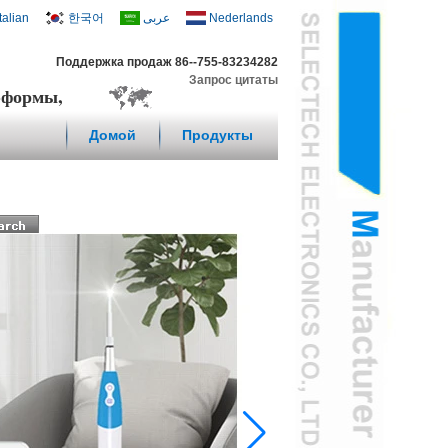
Italian
한국어
عربى
Nederlands
Поддержка продаж 86--755-83234282
Запрос цитаты
с-формы,
Домой
Продукты