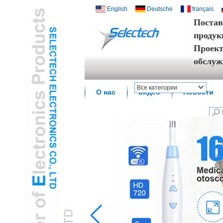
English
Deutsche
français
Постав
продук
Проект
обслу
Все категории
О нас
видео
Новости
Беспроводные смарт-
домаL
USB зарядное
устройство и сетевойL
Multi Media / Wall
PlateL
Температура датчика
влажностиL
Цифровой микроскоп /
эндоскопL
Путешествия
адаптерL