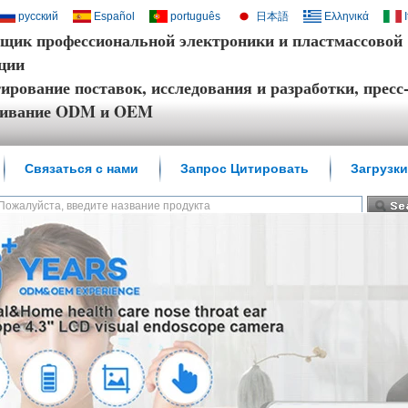
русский
Español
português
日本語
Ελληνικά
щик профессиональной электроники и пластмассовой
ции
ирование поставок, исследования и разработки, прес
живание ODM и OEM
Связаться с нами
Запрос Цитировать
Загрузки