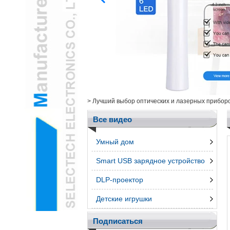
USB3.0 Hub.L
Здоровье /
Косметическая камера
и предметыL
Интеллектуальная
электроникаL
Инструмент
измеренияL
Несгруппированных
>
Лучший выбор оптических и лазерных прибор
ПродуктыL
3d ручкаL
Все видео
Телефон AccessroiesL
Умный дом
Smart USB зарядное устройство
DLP-проектор
Детские игрушки
Подписаться