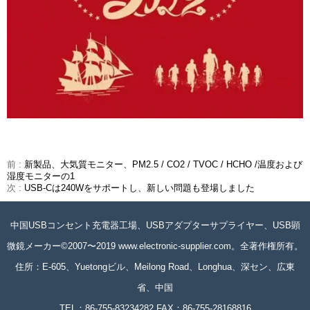
前 :
新製品、大気質モニター、PM2.5 / CO2 / TVOC / HCHO /温度および
湿度モニターの1
次 :
USB-Cは240Wをサポートし、新しい問題も登場しました
中国USBコンセント充電器工場、USBアダプターサプライヤー、USB顕
微鏡メーカー©2007〜2019 www.electronic-supplier.com。全著作権所有。
住所：E-605、Yuetongビル、Meilong Road、Longhua、深セン、広東
省、中国
TEL：86-755-83234282 FAX：86-755-28168816