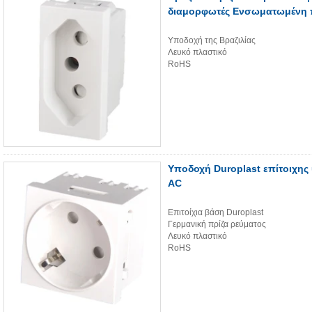
διαμορφωτές Ενσωματωμένη π
Υποδοχή της Βραζιλίας
Λευκό πλαστικό
RoHS
Υποδοχή Duroplast επίτοιχης
AC
Επιτοίχια βάση Duroplast
Γερμανική πρίζα ρεύματος
Λευκό πλαστικό
RoHS