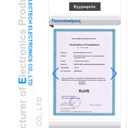
Πιστοποιήσεις
Το Pediatric Ent υιοθετεί κάμερα otoscope
otoscope usb για να μειώσει το άγχος των
παιδιών
H2 "AR-ενισχυμένη κάμερα USB Ear