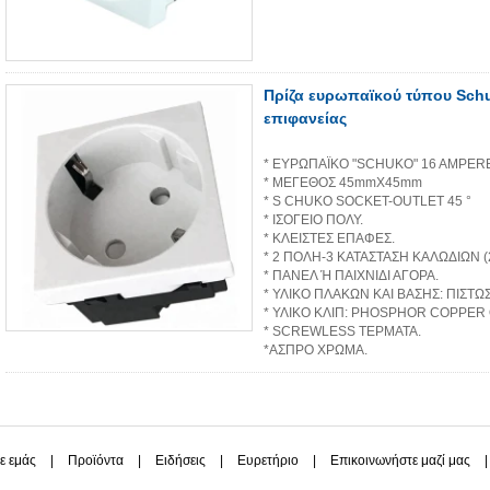
Πρίζα ευρωπαϊκού τύπου Sch
επιφανείας
* ΕΥΡΩΠΑΪΚΟ "SCHUKO" 16 AMPER
* ΜΕΓΕΘΟΣ 45mmX45mm
* S CHUKO SOCKET-OUTLET 45 °
* ΙΣΟΓΕΙΟ ΠΟΛΥ.
* ΚΛΕΙΣΤΕΣ ΕΠΑΦΕΣ.
* 2 ΠΟΛΗ-3 ΚΑΤΑΣΤΑΣΗ ΚΑΛΩΔΙΩΝ (2
* ΠΑΝΕΛ Ή ΠΑΙΧΝΙΔΙ ΑΓΟΡΑ.
* ΥΛΙΚΟ ΠΛΑΚΩΝ ΚΑΙ ΒΑΣΗΣ: ΠΙΣΤΩΣΗ
* ΥΛΙΚΟ ΚΛΙΠ: PHOSPHOR COPPER Q
* SCREWLESS ΤΕΡΜΑΤΑ.
*ΑΣΠΡΟ ΧΡΩΜΑ.
με εμάς
|
Προϊόντα
|
Ειδήσεις
|
Ευρετήριο
|
Επικοινωνήστε μαζί μας