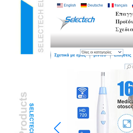
English
Deutsche
français
Επαγγ
Προϊό
Σχεδι
Όλες οι κατηγορίες
Σχετικά με εμάς
βίντεο
Ειδήσεις
Ασύρματο σπίτι SmartL
Φορτιστής USB και
δικτύουL
Multi Media / Wall
PlateL
Θερμοκρασία αισθητήρα
υγρασίαςL
Ψηφιακό Μικροσκόπιο /
ενδοσκόπιοL
Travel AdapterL
USB3.0 HUBL