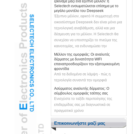
Selectech ενσωματώνεται επίσημα με το
μεγάλο μοντέλο του Deepseek
Έξυπνο μέλλον, εφικτό Η συμμετοχή στο
οικοσύστημα Deepseek δεν είναι μόνο μια
τεχνολογική αναβάθμιση, αλλά και μια
δέσμευση για το μέλλον. Η Selectech θα
συνεχίσει να υποστηρίζει το πνεύμα της
καινοτομίας, να ενδυναμώσει την
ανάπτυξη των επιχειρήσεων με την
Μέλλον της ομορφιάς: Οι αναλυτές
τεχνολογία AI και να φέρει τους πελάτες
δέρματος με δυνατότητα WIFI
πιο έξυπνες και πιο αποτελεσματικές
επαναπροσδιορίζουν την εξατομικευμένη
φροντίδα
λύσεις. Ας ενώσουμε τα χέρια με το
Από τα δεδομένα σε λάμψη - πώς η
Deepseek για να απελευθερώσουμε το
τεχνολογία συναντά την ομορφιά
έξυπνο μέλλον και να δημιουργήσουμε
μαζί τις άπειρες δυνατότητες!
Ασύρματος αναλυτής δέρματος: Ο
σύμβουλος ομορφιάς τσέπης σας
Ενισχύστε το ταξίδι περιποίησης της
επιδερμίδας σας με διαγνωστικά σε
πραγματικό χρόνο
Επανάσταση της περιποίησης της
επιδερμίδας με το WiFi WiLeless Skin
Επικοινωνήστε μαζί μας
Analyzer που τροφοδοτείται με AI
Η τεχνολογία ομορφιάς επόμενου γενικού