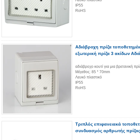
Λευκό πλαστικό
IP55
RoHS
Αδιάβροχη πρίζα τοποθετημέν
εξωτερική πρίζα 3 ακίδων Αδι
αδιάβροχο κουτί για μια βρετανική πρί
Μέγεθος: 85 * 70mm
Λευκό πλαστικό
IP55
RoHS
Τριπλός επιφανειακά τοποθε
συνδυασμός αρθρωτής πρίζα