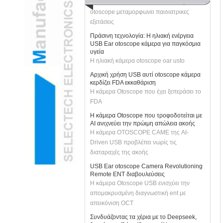
otoscope μεταμορφώνει παιδιατρικές
εξετάσεις
Πράσινη τεχνολογία: Η ηλιακή ενέργεια
USB Ear otoscope κάμερα για παγκόσμια
υγεία
Η ηλιακή κάμερα otoscope oar usto
Αρχική χρήση USB αυτί otoscope κάμερα
κερδίζει FDA εκκαθάριση
Η κάμερα Otoscope που έχει ξεπεράσει το
FDA
Η κάμερα Otoscope που τροφοδοτείται με
AI ανιχνεύει την πρώιμη απώλεια ακοής
Η κάμερα OTOSCOPE CAME της AI-
Driven USB προβλέπει νωρίς τις
διαταραχές της ακοής
USB Ear otoscope Camera Revolutioning
Remote ENT διαβουλεύσεις
Η κάμερα Otoscope USB ενισχύει την
απομακρυσμένη διαγνωστική ent με
απεικόνιση OCT
Συνδυάζοντας τα χέρια με το Deepseek,
ξεκινάμε μαζί ένα έξυπνο μέλλον: η