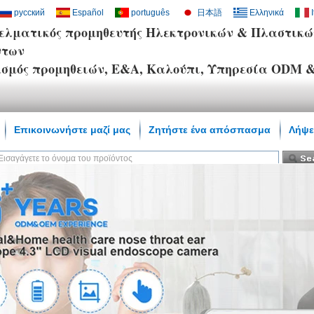
русский
Español
português
日本語
Ελληνικά
ελματικός προμηθευτής Ηλεκτρονικών & Πλαστικώ
ντων
ασμός προμηθειών, Ε&Α, Καλούπι, Υπηρεσία ODM
Επικοινωνήστε μαζί μας
Ζητήστε ένα απόσπασμα
Λήψε