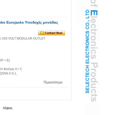
uko Eurojacks Υποδοχές μονάδας
E-250 VOLT MODULAR OUTLET
P + E).
 Φλόγας Η / Υ,
SN6.5-0.1,
Περισσότερο
|
Λήψεις