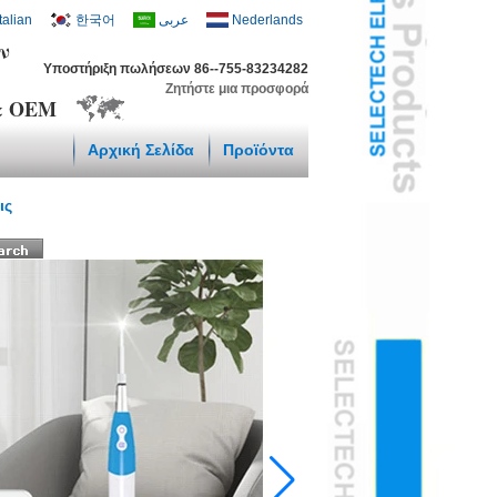
Italian
한국어
عربى
Nederlands
ν
Υποστήριξη πωλήσεων 86--755-83234282
Ζητήστε μια προσφορά
 & OEM
Αρχική Σελίδα
Προϊόντα
ις