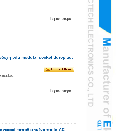
Περισσότερο
δοχή pdu modular socket duroplast
uroplast
Περισσότερο
φανειακά τοποθετημένη πρίζα AC