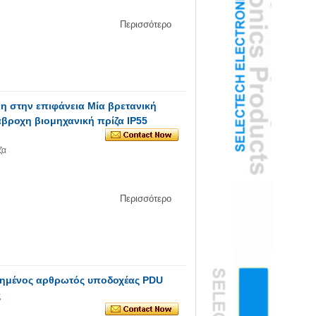
Περισσότερο
η στην επιφάνεια Μία βρετανική
άβροχη βιομηχανική πρίζα IP55
ζα
Περισσότερο
τημένος αρθρωτός υποδοχέας PDU
ς