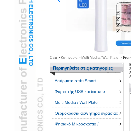
Υγεία / Καλλυντικά &
ΕίδηL
Έξυπνα ηλεκτρονικάL
Εργαλεία ΜέτρησηςL
Ομαδοποίηση
ΠροϊόνταL
τρισδιάστατο στυλόL
Τηλέφωνο AccessroiesL
Σπίτι
>
Κατηγορία
>
Multi Media / Wall Plate
>
Fren
Περιηγηθείτε στις κατηγορίες
S
S
Ασύρματο σπίτι Smart
Φορτιστής USB και δικτύου
Multi Media / Wall Plate
Θερμοκρασία αισθητήρα υγρασίας
Ψηφιακό Μικροσκόπιο /