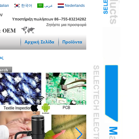
Italian
한국어
عربى
Nederlands
ν
Υποστήριξη πωλήσεων 86--755-83234282
Ζητήστε μια προσφορά
 & OEM
Αρχική Σελίδα
Προϊόντα
ις