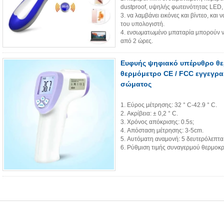
dustproof, υψηλής φωτεινότητας LED,
3. να λαμβάνει εικόνες και βίντεο, και
του υπολογιστή.
4. ενσωματωμένο μπαταρία μπορούν ν
από 2 ώρες.
Ευφυής ψηφιακό υπέρυθρο θ
θερμόμετρο CE / FCC εγγεγρ
σώματος
1. Εύρος μέτρησης: 32 ° C-42.9 ° C.
2. Ακρίβεια: ± 0,2 ° C.
3. Χρόνος απόκρισης: 0.5s;
4. Απόσταση μέτρησης: 3-5cm.
5. Αυτόματη αναμονή: 5 δευτερόλεπτα
6. Ρύθμιση τιμής συναγερμού θερμοκρα