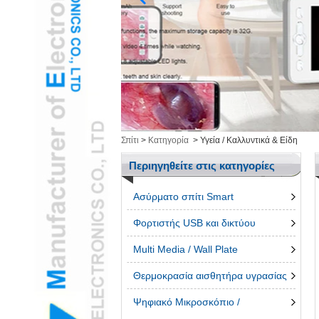
Υγεία / Καλλυντικά &
ΕίδηL
Έξυπνα ηλεκτρονικάL
Εργαλεία ΜέτρησηςL
Ομαδοποίηση
ΠροϊόνταL
τρισδιάστατο στυλόL
Τηλέφωνο AccessroiesL
Σπίτι
>
Κατηγορία
>
Υγεία / Καλλυντικά & Είδη
Περιηγηθείτε στις κατηγορίες
Ασύρματο σπίτι Smart
Φορτιστής USB και δικτύου
Multi Media / Wall Plate
Θερμοκρασία αισθητήρα υγρασίας
Ψηφιακό Μικροσκόπιο /