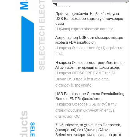
Πράσινη τεχνολογία: Η ηλιακή ενέργεια
USB Ear otoscope κάμερα για παγκόσμια
υγεία
Η ηλιακή κάμερα otoscope oar usto
Αρχική χρήση USB αυτί otoscope κάμερα
κερδίζει FDA εκκαθάριση
Η κάμερα Otoscope που έχει ξεπεράσει το
FDA
Η κάμερα Otoscope που τροφοδοτείται με
AI ανιχνεύει την πρώιμη απώλεια ακοής
Η κάμερα OTOSCOPE CAME της AI-
Driven USB προβλέπει νωρίς τις
διαταραχές της ακοής
USB Ear otoscope Camera Revolutioning
Remote ENT διαβουλεύσεις
Η κάμερα Otoscope USB ενισχύει την
απομακρυσμένη διαγνωστική ent με
απεικόνιση OCT
Συνδυάζοντας τα χέρια με το Deepseek,
ξεκινάμε μαζί ένα έξυπνο μέλλον: η
Selectech ενσωματώνεται επίσημα με το
μεγάλο μοντέλο του Deepseek