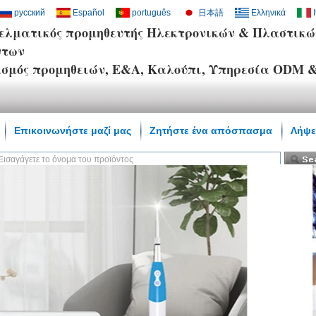
русский
Español
português
日本語
Ελληνικά
ελματικός προμηθευτής Ηλεκτρονικών & Πλαστικώ
ντων
ασμός προμηθειών, Ε&Α, Καλούπι, Υπηρεσία ODM
Επικοινωνήστε μαζί μας
Ζητήστε ένα απόσπασμα
Λήψε