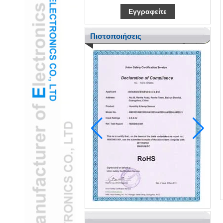
Πιστοποιήσεις
Το Pediatric Ent υιοθετεί κάμερα otoscope
otoscope usb για να μειώσει το άγχος των
παιδιών
H2 "AR-ενισχυμένη κάμερα USB Ear
otoscope μεταμορφώνει παιδιατρικές
εξετάσεις