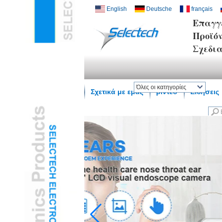
English
Deutsche
français
Επαγγ
Προϊό
Σχεδι
Όλες οι κατηγορίες
Σχετικά με εμάς
βίντεο
Ειδήσεις
Ασύρματο σπίτι SmartL
Φορτιστής USB και
δικτύουL
Multi Media / Wall
PlateL
Θερμοκρασία αισθητήρα
υγρασίαςL
Ψηφιακό Μικροσκόπιο /
ενδοσκόπιοL
Travel AdapterL
USB3.0 HUBL