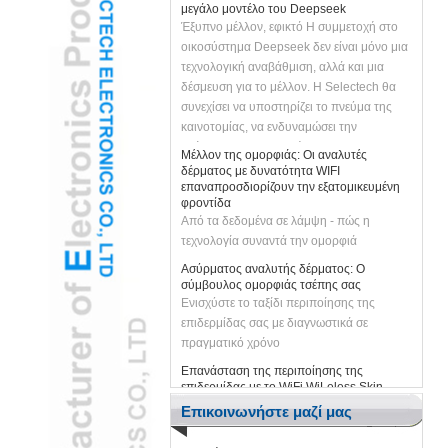
Έξυπνο μέλλον, εφικτό Η συμμετοχή στο
οικοσύστημα Deepseek δεν είναι μόνο μια
τεχνολογική αναβάθμιση, αλλά και μια
δέσμευση για το μέλλον. Η Selectech θα
συνεχίσει να υποστηρίζει το πνεύμα της
καινοτομίας, να ενδυναμώσει την
ανάπτυξη των επιχειρήσεων με την
Μέλλον της ομορφιάς: Οι αναλυτές
τεχνολογία AI και να φέρει τους πελάτες
δέρματος με δυνατότητα WIFI
πιο έξυπνες και πιο αποτελεσματικές
επαναπροσδιορίζουν την εξατομικευμένη
φροντίδα
λύσεις. Ας ενώσουμε τα χέρια με το
Από τα δεδομένα σε λάμψη - πώς η
Deepseek για να απελευθερώσουμε το
τεχνολογία συναντά την ομορφιά
έξυπνο μέλλον και να δημιουργήσουμε
μαζί τις άπειρες δυνατότητες!
Ασύρματος αναλυτής δέρματος: Ο
σύμβουλος ομορφιάς τσέπης σας
Ενισχύστε το ταξίδι περιποίησης της
επιδερμίδας σας με διαγνωστικά σε
πραγματικό χρόνο
Επανάσταση της περιποίησης της
επιδερμίδας με το WiFi WiLeless Skin
Analyzer που τροφοδοτείται με AI
Η τεχνολογία ομορφιάς επόμενου γενικού
Επικοινωνήστε μαζί μας
συνδυάζει ακρίβεια και ευκολία