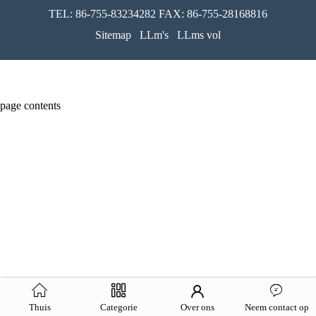
TEL: 86-755-83234282 FAX: 86-755-28168816
Sitemap
LLm's
LLms vol
page contents
Thuis
Categorie
Over ons
Neem contact op