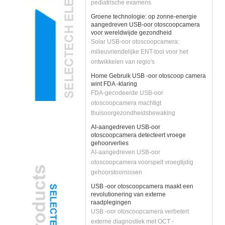
Groene technologie: op zonne-energie
aangedreven USB-oor otoscoopcamera
voor wereldwijde gezondheid
Solar USB-oor otoscoopcamera:
milieuvriendelijke ENT-tool voor het
ontwikkelen van regio's
Home Gebruik USB -oor otoscoop camera
wint FDA -klaring
FDA-gecodeerde USB-oor
otoscoopcamera machtigt
thuisoorgezondheidsbewaking
AI-aangedreven USB-oor
otoscoopcamera detecteert vroege
gehoorverlies
AI-aangedreven USB-oor
otoscoopcamera voorspelt vroegtijdig
gehoorstoornissen
USB -oor otoscoopcamera maakt een
revolutionering van externe
raadplegingen
USB -oor otoscoopcamera verbetert
externe diagnostiek met OCT -
beeldvorming