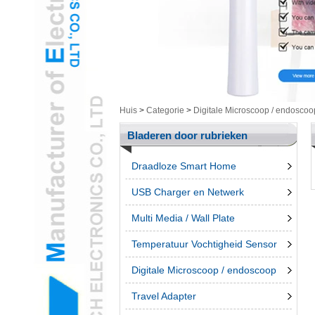
Gezondheid /
cosmetische cam &
itemsL
Intelligent ElectronicsL
Meting ToolingL
Gegroepeerde
ProductenL
Huis
>
Categorie
>
Digitale Microscoop / endoscoo
3D-penL
Bladeren door rubrieken
Telefoon accessroiesL
Draadloze Smart Home
USB Charger en Netwerk
Multi Media / Wall Plate
Temperatuur Vochtigheid Sensor
Digitale Microscoop / endoscoop
Travel Adapter