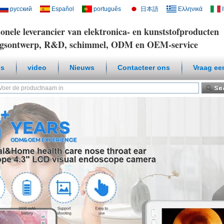
русский
Español
português
日本語
Ελληνικά
ionele leverancier van elektronica- en kunststofproducten
ngsontwerp, R&D, schimmel, ODM en OEM-service
ns
video
Nieuws
Contacteer ons
Vraag ee