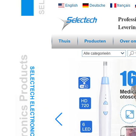
English
Deutsche
français
Profess
Leveri
Thuis
Producten
Over o
Alle categorieën
Draadloze Smart
HomeL
USB Charger en
NetwerkL
Multi Media / Wall
PlateL
Temperatuur
Vochtigheid SensorL
Digitale Microscoop /
endoscoopL
Travel AdapterL
USB3.0 HUBL