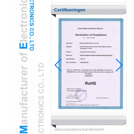
Certificeringen
Pediatric Ent neemt gamified USB -oor
otoscoopcamera aan om de angst voor
kinderen te verminderen
H2 "AR-verbeterde USB-oor
otoscoopcamera transformeert
pediatrische examens