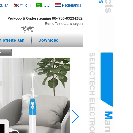
Italian
한국어
عربى
Nederlands
Verkoop & Ondersteuning 86--755-83234282
Een offerte aanvragen
n offerte aan
Download