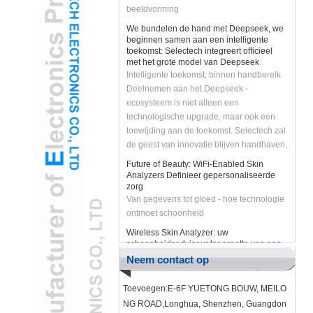
We bundelen de hand met Deepseek, we
beginnen samen aan een intelligente
toekomst: Selectech integreert officieel
met het grote model van Deepseek
Intelligente toekomst, binnen handbereik
Deelnemen aan het Deepseek -
ecosysteem is niet alleen een
technologische upgrade, maar ook een
toewijding aan de toekomst. Selectech zal
de geest van innovatie blijven handhaven,
bedrijfsontwikkeling versterken met AI -
Future of Beauty: WiFi-Enabled Skin
technologie en klanten slimmer en
Analyzers Definieer gepersonaliseerde
efficiëntere oplossingen brengen. Laten
zorg
Van gegevens tot gloed - hoe technologie
we de handen ineen slaan met Deepseek
ontmoet schoonheid
om de intelligente toekomst te ontketenen
en samen oneindige mogelijkheden te
Wireless Skin Analyzer: uw
creëren!
schoonheidsadviseur ter grootte van een
zakformaat
Machtig uw huidverzorgingsreis met
Neem contact op
realtime diagnostiek
Toevoegen:E-6F YUETONG BOUW, MEILO
Revolutioneer huidverzorging met AI-
aangedreven WiFi Wireless Skin Analyzer
NG ROAD,Longhua, Shenzhen, Guangdon