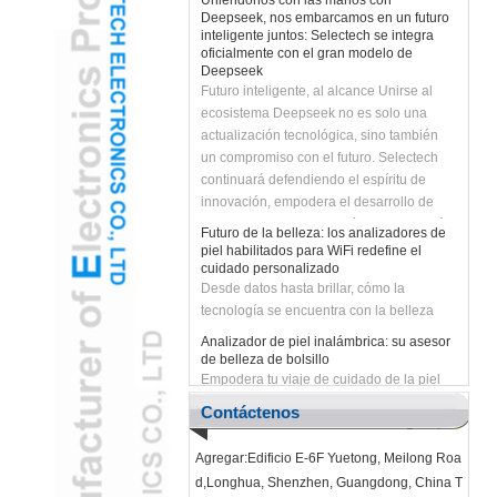
Deepseek, nos embarcamos en un futuro
inteligente juntos: Selectech se integra
oficialmente con el gran modelo de
Deepseek
Futuro inteligente, al alcance Unirse al
ecosistema Deepseek no es solo una
actualización tecnológica, sino también
un compromiso con el futuro. Selectech
continuará defendiendo el espíritu de
innovación, empodera el desarrollo de
negocios con la tecnología de IA y traerá a
Futuro de la belleza: los analizadores de
los clientes soluciones más inteligentes y
piel habilitados para WiFi redefine el
eficientes. ¡Unirnos con Deepseek para
cuidado personalizado
Desde datos hasta brillar, cómo la
desatar el futuro inteligente y crear
tecnología se encuentra con la belleza
infinitas posibilidades juntas!
Analizador de piel inalámbrica: su asesor
de belleza de bolsillo
Empodera tu viaje de cuidado de la piel
con diagnósticos en tiempo real
Contáctenos
Revolucionar el cuidado del cuidado de la
piel con analizador de piel inalámbrica
WiFi con IA
Agregar:Edificio E-6F Yuetong, Meilong Roa
La tecnología de belleza de próxima
d,Longhua, Shenzhen, Guangdong, China T
generación combina precisión y