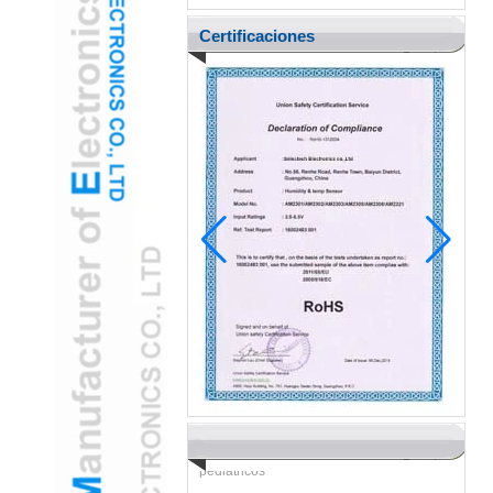
Certificaciones
Pediatric Ent adopta la cámara de oído
con oído USB gamificada para reducir la
ansiedad del niño
H2 "AR-AR La cámara de oído USB
mejorado transforma los exámenes
pediátricos
Tecnología verde: Cámara de otoscopio