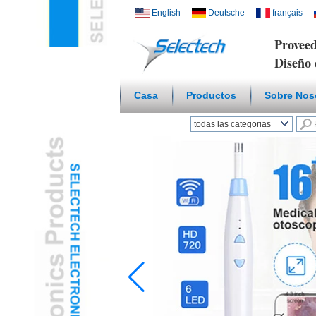
English
Deutsche
français
Proveed
Diseño 
Casa
Productos
Sobre Nos
todas las categorias
Hogar inteligente
inalámbricoL
Cargador USB y de
redL
Placa Multi Media /
WallL
Temperatura Humedad
SensorL
Microscopio Digital /
endoscopioL
Adaptador De ViajeL
Concentrador USB3.0L