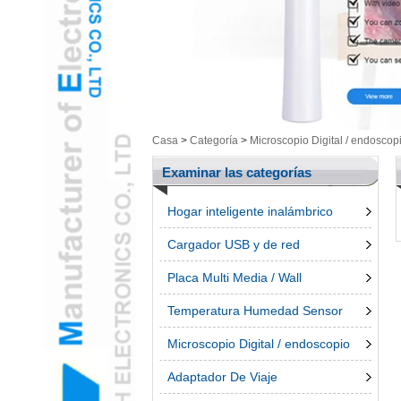
Salud / Cosmética Cam
y ArtículosL
Electrónica inteligenteL
Herramientas de
MediciónL
Productos UngroupedL
Casa
>
Categoría
>
Microscopio Digital / endoscop
bolígrafo 3dL
Accessroies TeléfonoL
Examinar las categorías
Hogar inteligente inalámbrico
Cargador USB y de red
Placa Multi Media / Wall
Temperatura Humedad Sensor
Microscopio Digital / endoscopio
Adaptador De Viaje