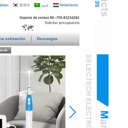
Italian
한국어
عربى
Nederlands
Soporte de ventas 86--755-83234282
Solicitar presupuesto
una cotización
Descargas