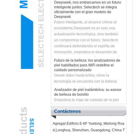
inteligente juntos: Selectech se integra
oficialmente con el gran modelo de
Deepseek
Futuro inteligente, al alcance Unirse al
ecosistema Deepseek no es solo una
actualización tecnológica, sino también
un compromiso con el futuro. Selectech
continuará defendiendo el espíritu de
innovación, empodera el desarrollo de
negocios con la tecnología de IA y traerá a
Futuro de la belleza: los analizadores de
los clientes soluciones más inteligentes y
piel habilitados para WiFi redefine el
eficientes. ¡Unirnos con Deepseek para
cuidado personalizado
Desde datos hasta brillar, cómo la
desatar el futuro inteligente y crear
tecnología se encuentra con la belleza
infinitas posibilidades juntas!
Analizador de piel inalámbrica: su asesor
de belleza de bolsillo
Empodera tu viaje de cuidado de la piel
con diagnósticos en tiempo real
Revolucionar el cuidado del cuidado de la
Contáctenos
piel con analizador de piel inalámbrica
WiFi con IA
La tecnología de belleza de próxima
Agregar:Edificio E-6F Yuetong, Meilong Roa
generación combina precisión y
d,Longhua, Shenzhen, Guangdong, China T