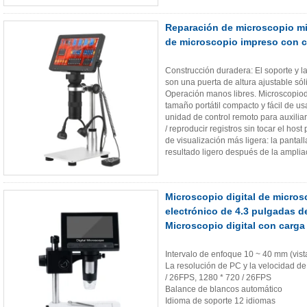
Reparación de microscopio m
de microscopio impreso con c
Construcción duradera: El soporte y la
son una puerta de altura ajustable só
Operación manos libres. Microscopiodi
tamaño portátil compacto y fácil de us
unidad de control remoto para auxilia
/ reproducir registros sin tocar el hos
de visualización más ligera: la panta
resultado ligero después de la ampliac
Microscopio digital de micros
electrónico de 4.3 pulgadas d
Microscopio digital con carga
Intervalo de enfoque 10 ~ 40 mm (vista
La resolución de PC y la velocidad d
/ 26FPS, 1280 * 720 / 26FPS
Balance de blancos automático
Idioma de soporte 12 idiomas