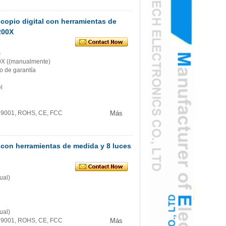
copio digital con herramientas de
200X
s
00X ((manualmente)
o de garantía
l
SO 9001, ROHS, CE, FCC
Más
 con herramientas de medida y 8 luces
ual)
ual)
SO 9001, ROHS, CE, FCC
Más