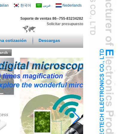
Italian
한국어
عربى
Nederlands
Soporte de ventas 86--755-83234282
Solicitar presupuesto
una cotización
Descargas