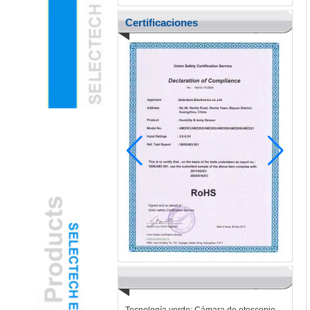
Certificaciones
Pediatric Ent adopta la cámara de oído
con oído USB gamificada para reducir la
ansiedad del niño
H2 "AR-AR La cámara de oído USB
mejorado transforma los exámenes
pediátricos
Tecnología verde: Cámara de otoscopio
USB con energía solar para la salud