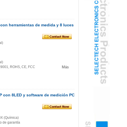
 con herramientas de medida y 8 luces
l)
l)
SO 9001, ROHS, CE, FCC
Más
MP con 8LED y software de medición PC-
0X (Química)
o de garantía