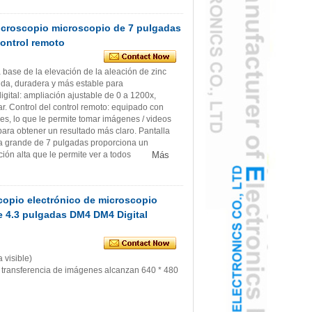
icroscopio microscopio de 7 pulgadas
ontrol remoto
 base de la elevación de la aleación de zinc
lida, duradera y más estable para
gital: ampliación ajustable de 0 a 1200x,
ar. Control del control remoto: equipado con
res, lo que le permite tomar imágenes / videos
t para obtener un resultado más claro. Pantalla
lla grande de 7 pulgadas proporciona un
ión alta que le permite ver a todos
Más
copio electrónico de microscopio
e 4.3 pulgadas DM4 DM4 Digital
 visible)
e transferencia de imágenes alcanzan 640 * 480