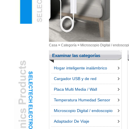
Salud / Cosmética Cam
y ArtículosL
Electrónica inteligenteL
Herramientas de
MediciónL
Productos UngroupedL
Casa
>
Categoría
>
Microscopio Digital / endoscop
bolígrafo 3dL
Accessroies TeléfonoL
Examinar las categorías
Hogar inteligente inalámbrico
Cargador USB y de red
Placa Multi Media / Wall
Temperatura Humedad Sensor
Microscopio Digital / endoscopio
Adaptador De Viaje