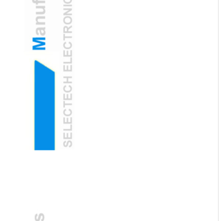
de la salud del oído en el hogar
La cámara de oído con oído USB con IA
detecta la pérdida auditiva temprana
La cámara de oído con oído USB
impulsado por IA predice los trastornos
auditivos temprano
La cámara del oído con oído USB
revoluciona las consultas de ENT remotas
La cámara de otoscopio de oído USB
mejora el diagnóstico remoto de ENT con
imágenes OCT
Uniéndonos con las manos con
Deepseek, nos embarcamos en un futuro
inteligente juntos: Selectech se integra
oficialmente con el gran modelo de
Deepseek
Futuro inteligente, al alcance Unirse al
ecosistema Deepseek no es solo una
actualización tecnológica, sino también
un compromiso con el futuro. Selectech
continuará defendiendo el espíritu de
innovación, empodera el desarrollo de
negocios con la tecnología de IA y traerá a