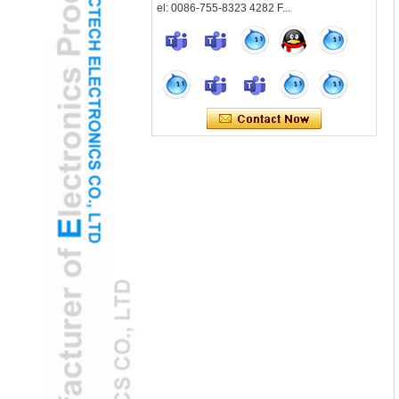
conveniencia
el: 0086-755-8323 4282 F...
2022 zarpa con el primer viento favorable.
# 2022 # zarpa con el primer viento
favorable A medida que ingresamos al
Año Nuevo, el equipo de Selectech le
agradece su apoyo en el último año, y...
Pediatric Ent adopta la cámara de oído
con oído USB gamificada para reducir la
ansiedad del niño
H2 "AR-AR La cámara de oído USB
mejorado transforma los exámenes
pediátricos
Tecnología verde: Cámara de otoscopio
USB con energía solar para la salud
global
Cámara de otoscopio de oído USB solar:
herramienta ENT ecológica para
desarrollar regiones
Uso de la cámara USB OTOSCOPE
GANE CAMERA DE LA FDA Liquidación
FDA
La cámara de oído con oído USB
aclarada por la FDA capacita al monitoreo