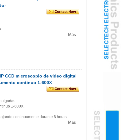
dor
s
Más
P CCD microscopio de video digital
 aumento continuo 1-600X
 pulgadas.
ntinuo 1-600X.
o
rabajando continuamente durante 6 horas.
Más