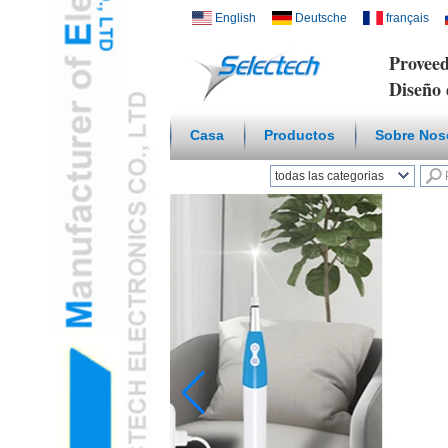
English
Deutsche
français
Proveed
Diseño 
Casa
Productos
Sobre Nos
todas las categorias
Hogar inteligente
inalámbricoL
Cargador USB y de
redL
Placa Multi Media /
WallL
Temperatura Humedad
SensorL
Microscopio Digital /
endoscopioL
Adaptador De ViajeL
Concentrador USB3.0L