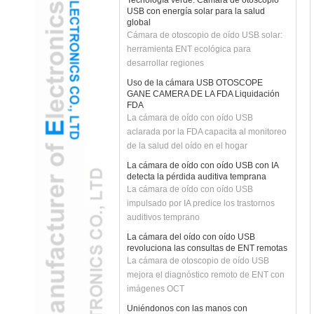
global
Cámara de otoscopio de oído USB solar:
herramienta ENT ecológica para
desarrollar regiones
Uso de la cámara USB OTOSCOPE
GANE CAMERA DE LA FDA Liquidación
FDA
La cámara de oído con oído USB
aclarada por la FDA capacita al monitoreo
de la salud del oído en el hogar
La cámara de oído con oído USB con IA
detecta la pérdida auditiva temprana
La cámara de oído con oído USB
impulsado por IA predice los trastornos
auditivos temprano
La cámara del oído con oído USB
revoluciona las consultas de ENT remotas
La cámara de otoscopio de oído USB
mejora el diagnóstico remoto de ENT con
imágenes OCT
Uniéndonos con las manos con
Deepseek, nos embarcamos en un futuro