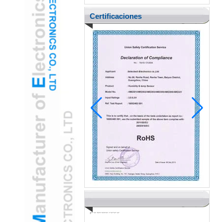
Certificaciones
Pediatric Ent adopta la cámara de oído
con oído USB gamificada para reducir la
ansiedad del niño
H2 "AR-AR La cámara de oído USB
mejorado transforma los exámenes
pediátricos
Tecnología verde: Cámara de otoscopio