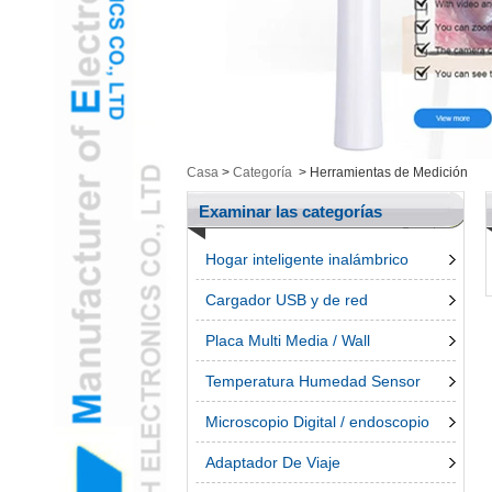
Salud / Cosmética Cam
y ArtículosL
Electrónica inteligenteL
Herramientas de
MediciónL
Productos UngroupedL
Casa
>
Categoría
>
Herramientas de Medición
bolígrafo 3dL
Accessroies TeléfonoL
Examinar las categorías
Hogar inteligente inalámbrico
Cargador USB y de red
Placa Multi Media / Wall
Temperatura Humedad Sensor
Microscopio Digital / endoscopio
Adaptador De Viaje