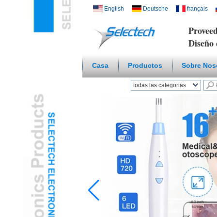
English
Deutsche
français
Proveed
Diseño 
Casa
Productos
Sobre Nos
todas las categorias
Hogar inteligente
inalámbricoL
Cargador USB y de
redL
Placa Multi Media /
WallL
Temperatura Humedad
SensorL
Microscopio Digital /
endoscopioL
Adaptador De ViajeL
Concentrador USB3.0L