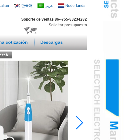
Italian
한국어
عربى
Nederlands
Soporte de ventas 86--755-83234282
Solicitar presupuesto
una cotización
Descargas