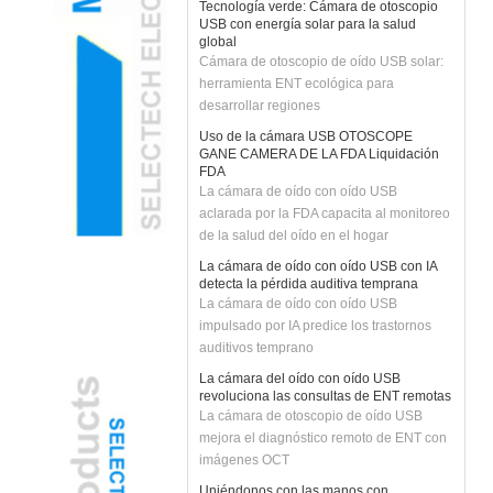
USB con energía solar para la salud
global
Cámara de otoscopio de oído USB solar:
herramienta ENT ecológica para
desarrollar regiones
Uso de la cámara USB OTOSCOPE
GANE CAMERA DE LA FDA Liquidación
FDA
La cámara de oído con oído USB
aclarada por la FDA capacita al monitoreo
de la salud del oído en el hogar
La cámara de oído con oído USB con IA
detecta la pérdida auditiva temprana
La cámara de oído con oído USB
impulsado por IA predice los trastornos
auditivos temprano
La cámara del oído con oído USB
revoluciona las consultas de ENT remotas
La cámara de otoscopio de oído USB
mejora el diagnóstico remoto de ENT con
imágenes OCT
Uniéndonos con las manos con
Deepseek, nos embarcamos en un futuro