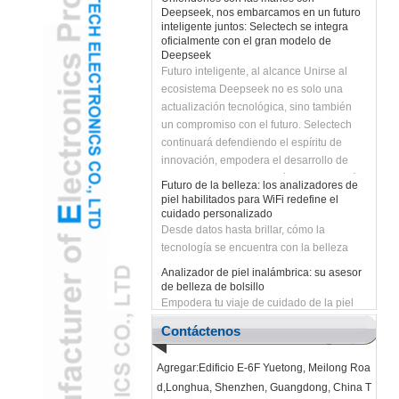
inteligente juntos: Selectech se integra
oficialmente con el gran modelo de
Deepseek
Futuro inteligente, al alcance Unirse al
ecosistema Deepseek no es solo una
actualización tecnológica, sino también
un compromiso con el futuro. Selectech
continuará defendiendo el espíritu de
innovación, empodera el desarrollo de
negocios con la tecnología de IA y traerá a
Futuro de la belleza: los analizadores de
los clientes soluciones más inteligentes y
piel habilitados para WiFi redefine el
eficientes. ¡Unirnos con Deepseek para
cuidado personalizado
Desde datos hasta brillar, cómo la
desatar el futuro inteligente y crear
tecnología se encuentra con la belleza
infinitas posibilidades juntas!
Analizador de piel inalámbrica: su asesor
de belleza de bolsillo
Empodera tu viaje de cuidado de la piel
con diagnósticos en tiempo real
Contáctenos
Revolucionar el cuidado del cuidado de la
piel con analizador de piel inalámbrica
WiFi con IA
Agregar:Edificio E-6F Yuetong, Meilong Roa
La tecnología de belleza de próxima
d,Longhua, Shenzhen, Guangdong, China T
generación combina precisión y