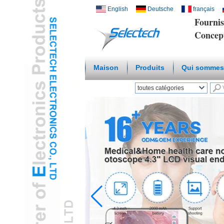
English
Deutsche
français
Fournis
Concep
Maison
Produits
Qui sommes
toutes catégories
Wireless Smart HomeL
Réseau Chargeur USB
etL
Plate Multi Media / murL
Température Capteur
d'humiditéL
Microscope numérique /
endoscopeL
Adaptateur De VoyageL
Hub USB3.0L
Santé et cosmétiques