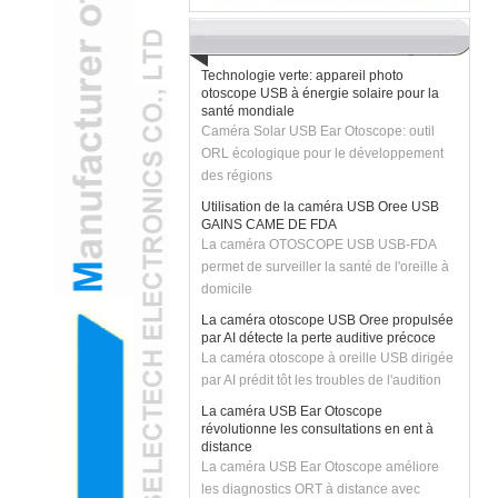
H2 "Caméra otoscope USB améliorée AR-
ARC transforme les examens pédiatriques
Technologie verte: appareil photo
otoscope USB à énergie solaire pour la
santé mondiale
Caméra Solar USB Ear Otoscope: outil
ORL écologique pour le développement
des régions
Utilisation de la caméra USB Oree USB
GAINS CAME DE FDA
La caméra OTOSCOPE USB USB-FDA
permet de surveiller la santé de l'oreille à
domicile
La caméra otoscope USB Oree propulsée
par AI détecte la perte auditive précoce
La caméra otoscope à oreille USB dirigée
par AI prédit tôt les troubles de l'audition
La caméra USB Ear Otoscope
révolutionne les consultations en ent à
distance
La caméra USB Ear Otoscope améliore
les diagnostics ORT à distance avec
l'imagerie OCT