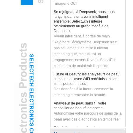
Se rejoignant à Deepseek, nous nous
lançons dans un avenir intelligent
ensemble: SelectEch s'intègre
officiellement au grand modèle de
Deepseek
Avenir intelligent, à portée de main
Rejoindre l'écosystème Deepseek n'est
pas seulement une mise à niveau
technologique, mais aussi un
engagement envers l'avenir. SelectEch
continuera de maintenir l'esprit de
l'innovation, d'autonomiser le
Future of Beauty: les analyseurs de peau
développement des entreprises avec la
compatibles avec WiFi redéfinissent les
technologie de l'IA et d'amener les clients
soins personnalisés
Des données à la lueur - comment la
des solutions plus intelligentes et plus
technologie rencontre la beauté
efficaces. Rejoignons les mains de
Deepseek pour libérer l'avenir intelligent
Analyseur de peau sans fil: votre
et créer des possibilités infinies ensemble!
conseiller de beauté de poche
Autonomiser votre parcours de soins de la
peau avec des diagnostics en temps réel
Révolutionner les soins de la peau avec
analyseur de peau sans fil WiFi propulsé
par l'IA