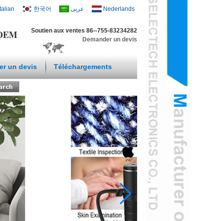
Italian
한국어
عربى
Nederlands
Soutien aux ventes 86--755-83234282
t OEM
Demander un devis
r un devis
Téléchargements