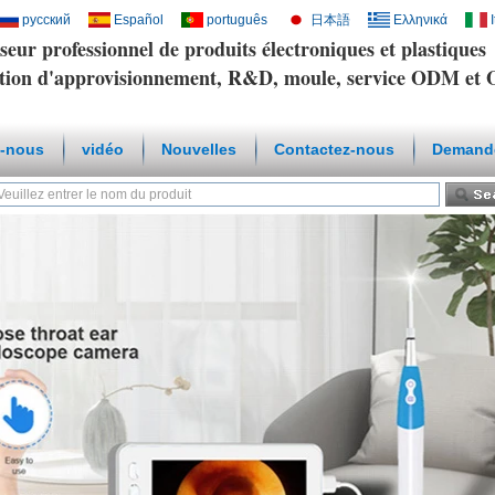
русский
Español
português
日本語
Ελληνικά
seur professionnel de produits électroniques et plastiques
tion d'approvisionnement, R&D, moule, service ODM e
-nous
vidéo
Nouvelles
Contactez-nous
Demande