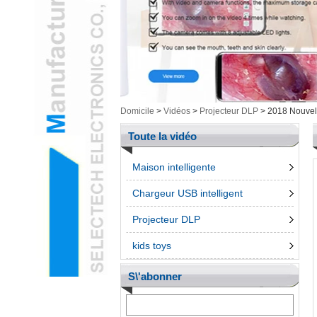
Cam & ArticlesL
Electronique
intelligenteL
Outillage MesureL
Produits non groupésL
stylo 3DL
Téléphone
Domicile
>
Vidéos
>
Projecteur DLP
>
2018 Nouvel 
accessroiesL
Toute la vidéo
Maison intelligente
Chargeur USB intelligent
Projecteur DLP
kids toys
S\'abonner