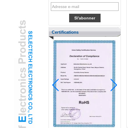
Certifications
ENT pédiatrique adopte la caméra
gamifiée de l'oreille USB pour réduire
l'anxiété des enfants