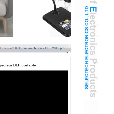
r DLP
>
2018 Nouvel an chinois - CES 2018 produit Projecteur DLP portable
ojecteur DLP portable