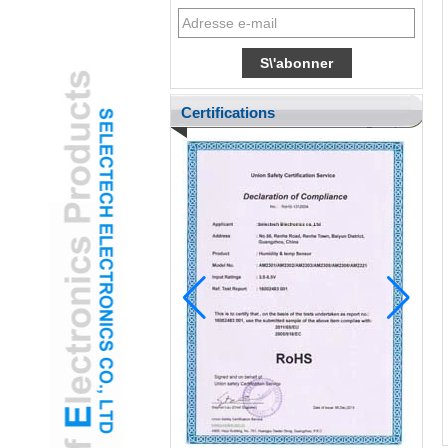
Certifications
ENT pédiatrique adopte la caméra
gamifiée de l'oreille USB pour réduire
l'anxiété des enfants
H2 "Caméra otoscope USB améliorée AR-