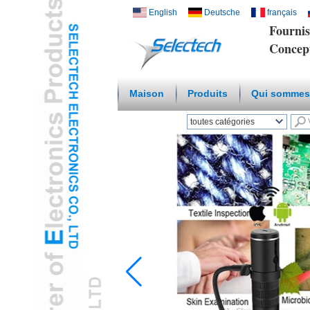
English
Deutsche
français
Fournis
Concep
Maison
Produits
Qui sommes
toutes catégories
Wireless Smart HomeL
Réseau Chargeur USB
etL
Plate Multi Media / murL
Température Capteur
d'humiditéL
Microscope numérique /
endoscopeL
Adaptateur De VoyageL
Hub USB3.0L
Santé et cosmétiques