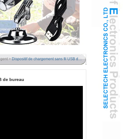
igent
>
Dispositif de chargement sans fil USB de bureau
SB de bureau