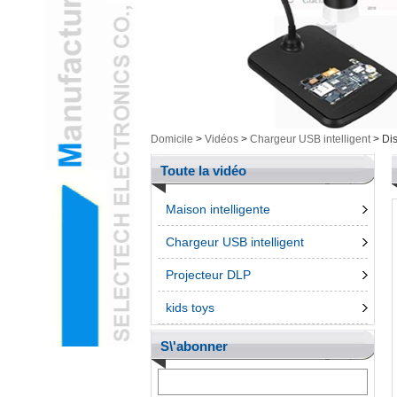
Cam & ArticlesL
Electronique
intelligenteL
Outillage MesureL
Produits non groupésL
stylo 3DL
Téléphone
Domicile
>
Vidéos
>
Chargeur USB intelligent
>
Dis
accessroiesL
Toute la vidéo
Maison intelligente
Chargeur USB intelligent
Projecteur DLP
kids toys
S\'abonner