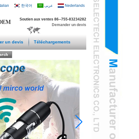
Italian
한국어
عربى
Nederlands
Soutien aux ventes 86--755-83234282
t OEM
Demander un devis
r un devis
Téléchargements