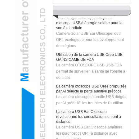
ARC transforme les examens pédiatriques
Technologie verte: appareil photo
otoscope USB à énergie solaire pour la
santé mondiale
Caméra Solar USB Ear Otoscope: outil
ORL écologique pour le développement
des régions
Utilisation de la caméra USB Oree USB
GAINS CAME DE FDA
La caméra OTOSCOPE USB USB-FDA
permet de surveiller la santé de l'oreille à
domicile
La caméra otoscope USB Oree propulsée
par AI détecte la perte auditive précoce
La caméra otoscope à oreille USB dirigée
par AI prédit tôt les troubles de l'audition
La caméra USB Ear Otoscope
révolutionne les consultations en ent à
distance
La caméra USB Ear Otoscope améliore
les diagnostics ORT à distance avec
l'imagerie OCT