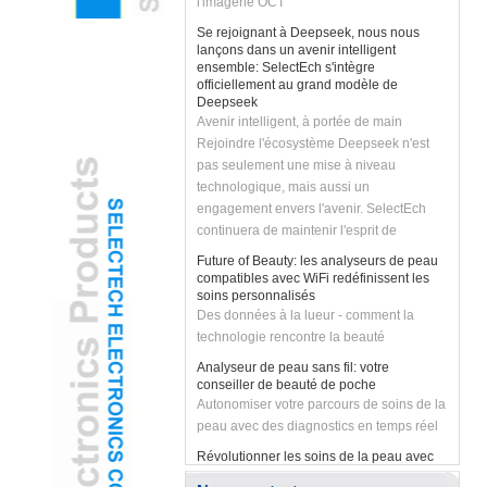
Se rejoignant à Deepseek, nous nous
lançons dans un avenir intelligent
ensemble: SelectEch s'intègre
officiellement au grand modèle de
Deepseek
Avenir intelligent, à portée de main
Rejoindre l'écosystème Deepseek n'est
pas seulement une mise à niveau
technologique, mais aussi un
engagement envers l'avenir. SelectEch
continuera de maintenir l'esprit de
l'innovation, d'autonomiser le
Future of Beauty: les analyseurs de peau
développement des entreprises avec la
compatibles avec WiFi redéfinissent les
technologie de l'IA et d'amener les clients
soins personnalisés
Des données à la lueur - comment la
des solutions plus intelligentes et plus
technologie rencontre la beauté
efficaces. Rejoignons les mains de
Deepseek pour libérer l'avenir intelligent
Analyseur de peau sans fil: votre
et créer des possibilités infinies ensemble!
conseiller de beauté de poche
Autonomiser votre parcours de soins de la
peau avec des diagnostics en temps réel
Révolutionner les soins de la peau avec
analyseur de peau sans fil WiFi propulsé
par l'IA