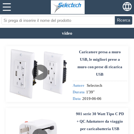
Ricerca
video
Caricatore presa a muro
USB, le migliori prese a
muro con prese di ricarica
USB
Autore
Selectech
Durata
1'39"
Data
2019-06-06
901 serie 30 Watt Tipo C PD
+ QC Adattatore da viaggio
per caricabatteria USB