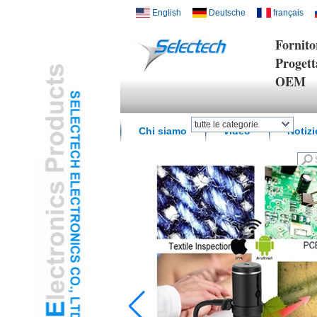
English
Deutsche
français
Fornitor
Progett
OEM
tutte le categorie
Chi siamo
video
Notizi
Casa intelligente senza
filiL
USB Charger e
NetworkL
Piatto Multi Media /
WallL
Umidità di temperatura
del sensoreL
Digital Microscope /
endoscopioL
Adattatore Da ViaggioL
Hub USB3.0L