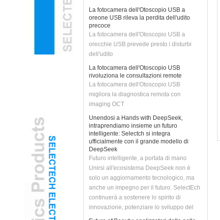
La fotocamera dell'Otoscopio USB a
oreone USB rileva la perdita dell'udito
precoce
La fotocamera dell'Otoscopio USB a
orecchie USB prevede presto i disturbi
dell'udito
La fotocamera dell'Otoscopio USB
rivoluziona le consultazioni remote
La fotocamera dell'Otoscopio USB
migliora la diagnostica remota con
imaging OCT
Unendosi a Hands with DeepSeek,
intraprendiamo insieme un futuro
intelligente: Selectch si integra
ufficialmente con il grande modello di
DeepSeek
Futuro intelligente, a portata di mano
Unirsi all'ecosistema DeepSeek non è
solo un aggiornamento tecnologico, ma
anche un impegno per il futuro. SelectEch
continuerà a sostenere lo spirito di
innovazione, potenziare lo sviluppo del
business con la tecnologia AI e portare i
Future of Beauty: analizzatori della pelle
clienti più intelligenti e soluzioni più