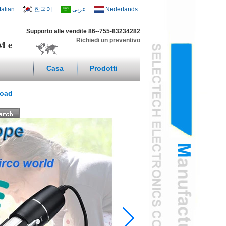
Italian
한국어
عربى
Nederlands
Supporto alle vendite 86--755-83234282
Richiedi un preventivo
DM e
Casa
Prodotti
oad