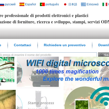
русский
Español
português
日本語
Ελληνικά
e professionale di prodotti elettronici e plastici
azione di forniture, ricerca e sviluppo, stampi, servizi O
e
Contattaci
Richiedere un preventivo
Downl