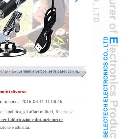
ional
>
G7 Germania vertice, sette paesi con menti diverse
menti diverse
io acceso :
2015-06-11 11:06:45
la politica, gli affari militari, finanza ed
aser
fabbricazione distanziometro
,
zione e attualità.