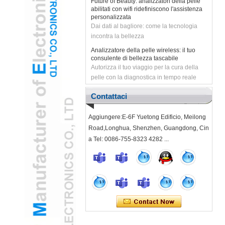
abilitati con wifi ridefiniscono l'assistenza
efficienti. Uniamo le mani con DeepSeek
personalizzata
Dai dati al bagliore: come la tecnologia
per scatenare il futuro intelligente e creare
incontra la bellezza
infinite possibilità insieme!
Analizzatore della pelle wireless: il tuo
consulente di bellezza tascabile
Autorizza il tuo viaggio per la cura della
pelle con la diagnostica in tempo reale
Rivoluzionare la cura della pelle con
analizzatore di pelle wifiless wifi
Contattaci
alimentata dall'intelligenza artificiale
La tecnologia di bellezza di nuova
Aggiungere:E-6F Yuetong Edificio, Meilong
generazione combina precisione e
comodità
Road,Longhua, Shenzhen, Guangdong, Cin
a Tel: 0086-755-8323 4282 ...
2022 Fai salpare con il primo vento
favorevole
# 2022 # Fai salpare con il primo vento
favorevole Mentre entriamo nel nuovo
anno, il team selectech ti ringraziamo per
il vostro supporto nell'ultimo...
Pediatric ENT adotta la fotocamera
dell'Otoscopio Otoscopio USB per ridurre
l'ansia