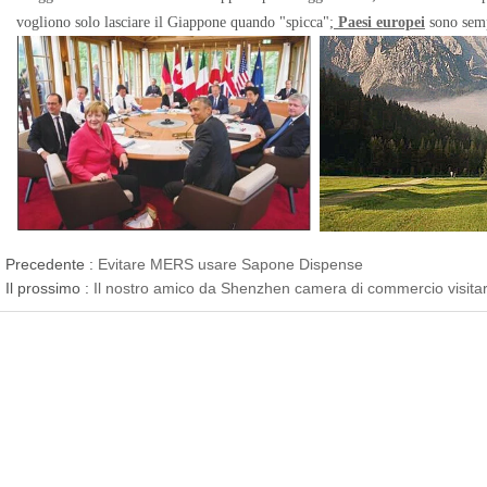
vogliono solo lasciare il Giappone quando "spicca";
Paesi europei
sono sempl
Precedente :
Evitare MERS usare Sapone Dispense
Il prossimo :
Il nostro amico da Shenzhen camera di commercio visita