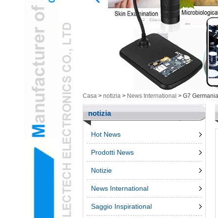
Cam e articoli cosmetici
/ per la saluteL
Elettronica intelligenteL
Utensili di misurazioneL
Prodotti non
raggruppatiL
penna 3DL
Telefono AccessroiesL
Casa
>
notizia
>
News International
>
G7 Germania v
notizia
Hot News
Prodotti News
Notizie
News International
Saggio Inspirational