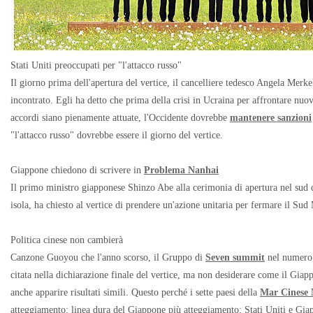
Stati Uniti preoccupati per "l'attacco russo"
Il giorno prima dell'apertura del vertice, il cancelliere tedesco Angela Mer
incontrato. Egli ha detto che prima della crisi in Ucraina per affrontare nuo
accordi siano pienamente attuate, l'Occidente dovrebbe
mantenere sanzioni
"l'attacco russo" dovrebbe essere il giorno del vertice.
Giappone chiedono di scrivere in
Problema Nanhai
Il primo ministro giapponese Shinzo Abe alla cerimonia di apertura nel sud d
isola, ha chiesto al vertice di prendere un'azione unitaria per fermare il Sud
Politica cinese non cambierà
Canzone Guoyou che l'anno scorso, il Gruppo di
Seven summit
nel numero 
citata nella dichiarazione finale del vertice, ma non desiderare come il Gia
anche apparire risultati simili. Questo perché i sette paesi della
Mar Cinese 
atteggiamento: linea dura del Giappone più
atteggiamento; Stati Uniti e Gia