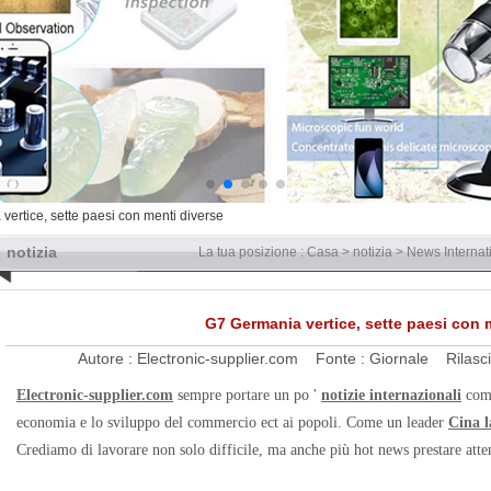
ertice, sette paesi con menti diverse
notizia
La tua posizione :
Casa
>
notizia
>
News Internat
G7 Germania vertice, sette paesi con 
Autore :
Electronic-supplier.com
Fonte :
Giornale
Rilasc
Electronic-supplier.com
sempre portare un po '
notizie internazionali
come 
economia e lo sviluppo del commercio ect ai popoli. Come un leader
Cina l
Crediamo di lavorare non solo difficile, ma anche più hot news prestare atten