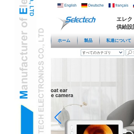
English
Deutsche
français
エレク
供給設
ホーム
製品
私達について
すべてのカテゴリ
ワイヤレススマートホー
ムL
USB充電とネットワー
クL
マルチメディア/ウォー
ルプレートL
温度湿度センサL
デジタル顕微鏡/内視鏡L
旅行アダプターL
USB3.0ハブL
健康/化粧品カム&アイテ