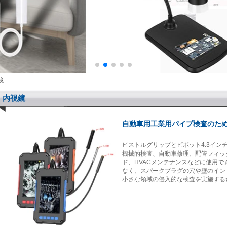
鏡
内視鏡
自動車用工業用パイプ検査のため
ピストルグリップとピボット4.3イ
機械的検査、自動車修理、配管フィッ
ド、HVACメンテナンスなどに使用
なく、スパークプラグの穴や壁のイン
小さな領域の侵入的な検査を実施する