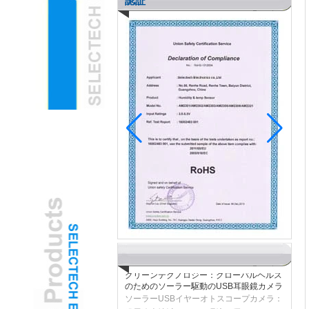
認証
小児科の耳鼻咽喉科は、子どもの不安を軽
減するためにゲーミングされたUSB耳眼鏡
カメラを採用しています
H2 "AR強化USB耳耳鏡カメラは、小児試
験を変換します
グリーンテクノロジー：グローバルヘルス
のためのソーラー駆動のUSB耳眼鏡カメラ
ソーラーUSBイヤーオトスコープカメラ：
発展途上地域のための環境に優しいENTツ