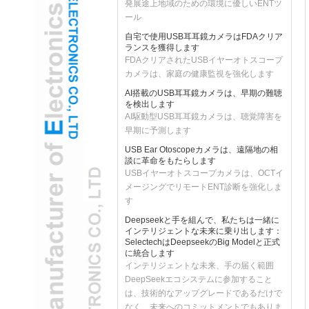
ール
自宅で使用USB耳耳鏡カメラはFDAクリア
ランスを獲得します
FDAクリアされたUSBイヤーオトスコープ
カメラは、家庭の健康監視を強化します
AI搭載のUSB耳耳鏡カメラは、早期の難聴
を検出します
AI駆動型USB耳耳鏡カメラは、聴覚障害を
早期に予測します
USB Ear Otoscopeカメラは、遠隔地の相
談に革命をもたらします
USBイヤーオトスコープカメラは、OCTイ
メージングでリモートENT診断を強化しま
す
Deepseekと手を組んで、私たちは一緒に
インテリジェントな未来に乗り出します：
SelectechはDeepseekのBig Modelと正式
に統合します
インテリジェントな未来、手の届く範囲
DeepSeekエコシステムに参加すること
は、技術的なアップグレードであるだけで
なく、未来へのコミットメントでもありま
す。 Selectechは、イノベーションの精神