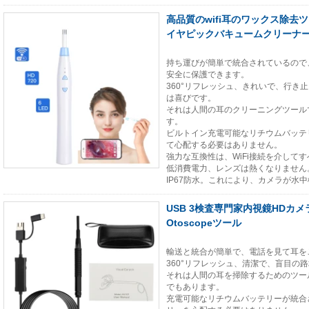
高品質のwifi耳のワックス除
イヤピックバキュームクリーナ
持ち運びが簡単で統合されているので
安全に保護できます。
360°リフレッシュ、きれいで、行き
は喜びです。
それは人間の耳のクリーニングツール
す。
ビルトイン充電可能なリチウムバッテ
て心配する必要はありません。
強力な互換性は、WiFi接続を介して
低消費電力、レンズは熱くなりません
IP67防水。これにより、カメラが水
USB 3検査専門家内視鏡HDカメ
Otoscopeツール
輸送と統合が簡単で、電話を見て耳を
360°リフレッシュ、清潔で、盲目の
それは人間の耳を掃除するためのツー
でもあります。
充電可能なリチウムバッテリーが統合