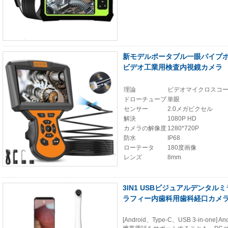
新モデルポータブル一眼パイプボア
ビデオ工業用検査内視鏡カメラ
理論
ビデオマイクロスコ
ドローチューブ
単眼
センサー
2.0メガピクセル
解決
1080P HD
カメラの解像度
1280*720P
防水
IP68
ローテータ
180度画像
レンズ
8mm
3IN1 USBビジュアルデンタル
ラフィー内歯科用歯科経口カメ
[Android、Type-C、USB 3-in-one] 