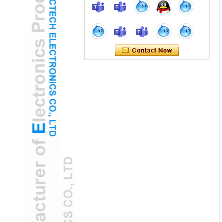
H2 "AR強化USB耳耳鏡カメラは、小児試
験を変換します
グリーンテクノロジー：グローバルヘルス
のためのソーラー駆動のUSB耳眼鏡カメラ
ソーラーUSBイヤーオトスコープカメラ：
発展途上地域のための環境に優しいENTツ
ール
自宅で使用USB耳耳鏡カメラはFDAクリア
ランスを獲得します
FDAクリアされたUSBイヤーオトスコープ
カメラは、家庭の健康監視を強化します
AI搭載のUSB耳耳鏡カメラは、早期の難聴
を検出します
AI駆動型USB耳耳鏡カメラは、聴覚障害を
早期に予測します
USB Ear Otoscopeカメラは、遠隔地の相
談に革命をもたらします
USBイヤーオトスコープカメラは、OCTイ
メージングでリモートENT診断を強化しま
す
Deepseekと手を組んで、私たちは一緒に
インテリジェントな未来に乗り出します：