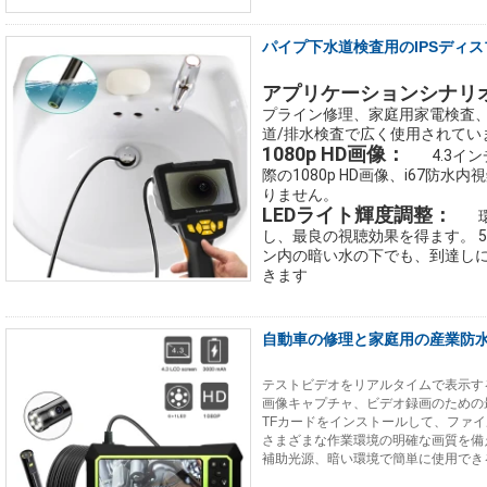
パイプ下水道検査用のIPSディ
アプリケーションシナリオ
プライン修理、家庭用家電検査
道/排水検査で広く使用されてい
1080p HD画像：
 4.3
際の1080p HD画像、i67防
りません。 
LEDライト輝度調整：
し、最良の視聴効果を得ます。 
ン内の暗い水の下でも、到達し
きます 
自動車の修理と家庭用の産業防
テストビデオをリアルタイムで表示する
画像キャプチャ、ビデオ録画のための最
TFカードをインストールして、ファ
さまざまな作業環境の明確な画質を備
補助光源、暗い環境で簡単に使用できる