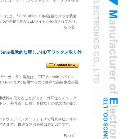
コンピューター、ラップトップ、ポータブル視覚
ーには、720p/1080p HD内視鏡カメラが装備
6つの調整可能なLEDライトが装備されており、
もっと
 5.5mm視覚的な新しいHD耳ワックス取り外
スコープイヤーカメラ：製品は、OTG Androidデバイス、
ows XP/7/8/10で使用するのに便利な高解像度の視
健康状態を伝えることができ、外耳道をチェック
ドン、外耳道、口腔、鼻腔などの他の体の部分
ソフトウェアインターフェイスで写真やビデオを
きます。最適な焦点距離は約1.5cmです。
。
もっと