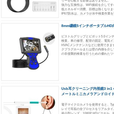
リーを心配する必要はありません。
強力な互換性は、WiFi接続を介して
低エネルギー消費、目標は熱くなりま
IP67防水は、カメラが水中検査作業
8mm硼鏡5インチポータブルH
ピストルグリップとピボット5.0イン
検査、車の修理、配管の固定、電気イ
HVACメンテナンスなどに使用でき
クプラグホールまたは壁の内側を介し
の非侵襲的検査を行うための優れたツ
Usb耳クリーニング内視鏡3 in1
メートルミニカメラアンドロイド
電子マイクロカメラを使用すると、Typ
レイで耳垢の全プロセスをリアルタイ
超小型レンズ、1080P HDピクセ