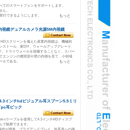
すべてのスマートフォンをサポートします。
せん。
を実行できるようにします。
もっと
D内視鏡デュアルカメラ光源5M内視鏡
チHDスクリーンを備えた産業内視鏡は、機械的
ンストール、家DIY、ウォールアップグレード、
ます。ドライウォールを損傷することなく、スパー
てエンジンの燃焼室や壁の内側を見て、小領域
ールである。
もっと
 4.3インチhdビジュアル耳スプーン5.5ミリ
pc耳ピック
e-cケーブルを使用して4.3インチHDディスプ
ムで観察できます。
ル、操作が簡単、プラグアンドプレイ、外耳道への挿