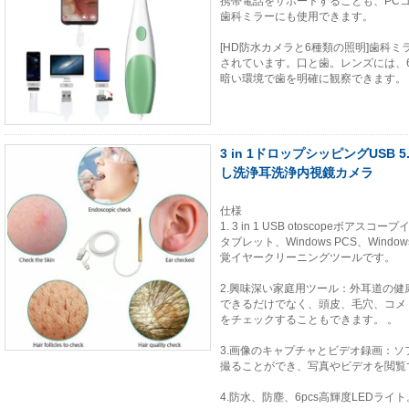
携帯電話をサポートすることも、PC
歯科ミラーにも使用できます。
[HD防水カメラと6種類の照明]歯科ミラ
されています。口と歯。レンズには、
暗い環境で歯を明確に観察できます。
3 in 1ドロップシッピングUSB
し洗浄耳洗浄内視鏡カメラ
仕様
1. 3 in 1 USB otoscopeボア
タブレット、Windows PCS、Wind
覚イヤークリーニングツールです。
2.興味深い家庭用ツール：外耳道の
できるだけでなく、頭皮、毛穴、コメ
をチェックすることもできます。 。
3.画像のキャプチャとビデオ録画：
撮ることができ、写真やビデオを閲覧で
4.防水、防塵、6pcs高輝度LEDライト