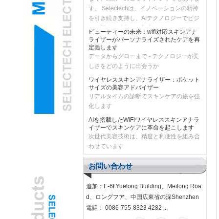
を引き続き支持し、AIテクノロジーでビジ
ネス開発を強化し、顧客をよりスマートで
ビューティーの未来：wifi対応スキンアナ
効率的なソリューションにもたらします。
ライザーがパーソナライズされたケアを再
Intelligent Futureを解き放ち、一緒に無限
定義します
データからグローまで - テクノロジーが美
の可能性を生み出すために、Deepseekと
しさをどのように出会うか
手を組みましょう！
ワイヤレススキンアナライザー：ポケット
サイズの美容アドバイザー
リアルタイムの診断でスキンケアの旅を強
化します
AIを搭載したWiFiワイヤレススキンアナラ
イザーでスキンケアに革命を起こします
次世代美容技術は、精度と利便性を組み合
わせています
2022は最初の有利な風で帆を作ります
＃2022＃最初の有利な風で帆を作る 新年
お問い合わせ
に参入すると、セレクトチームは昨年ご支
援をお願いします。あけましておめでと
追加：E-6f Yuetong Building、Meilong Roa
う！ @ Selectech Electronics
d、ロングフア、中国広東省の深Shenzhen
小児科の耳鼻咽喉科は、子どもの不安を軽
電話： 0086-755-8323 4282 ...
減するためにゲーミングされたUSB耳眼鏡
カメラを採用しています