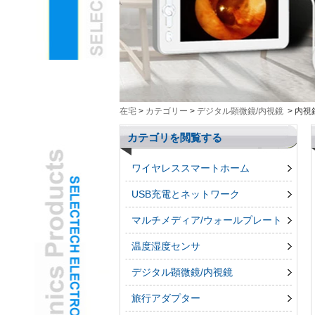
ムL
知能エレクトロニクスL
測定ツーリングL
グループ化されていない
製品L
3DペンL
電話のaccessroiesL
在宅
>
カテゴリー
>
デジタル顕微鏡/内視鏡
>
内視
カテゴリを閲覧する
ワイヤレススマートホーム
USB充電とネットワーク
マルチメディア/ウォールプレート
温度湿度センサ
デジタル顕微鏡/内視鏡
旅行アダプター