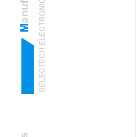
SelectechはDeepseekのBig Modelと正式
に統合します
インテリジェントな未来、手の届く範囲
DeepSeekエコシステムに参加すること
は、技術的なアップグレードであるだけで
なく、未来へのコミットメントでもありま
す。 Selectechは、イノベーションの精神
を引き続き支持し、AIテクノロジーでビジ
ネス開発を強化し、顧客をよりスマートで
ビューティーの未来：wifi対応スキンアナ
効率的なソリューションにもたらします。
ライザーがパーソナライズされたケアを再
Intelligent Futureを解き放ち、一緒に無限
定義します
データからグローまで - テクノロジーが美
の可能性を生み出すために、Deepseekと
しさをどのように出会うか
手を組みましょう！
ワイヤレススキンアナライザー：ポケット
サイズの美容アドバイザー
リアルタイムの診断でスキンケアの旅を強
化します
AIを搭載したWiFiワイヤレススキンアナラ
イザーでスキンケアに革命を起こします
次世代美容技術は、精度と利便性を組み合
わせています
2022は最初の有利な風で帆を作ります