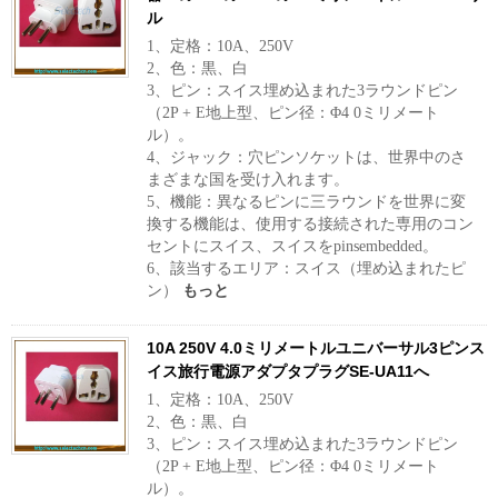
ル
1、定格：10A、250V
2、色：黒、白
3、ピン：スイス埋め込まれた3ラウンドピン
（2P + E地上型、ピン径：Φ4 0ミリメート
ル）。
4、ジャック：穴ピンソケットは、世界中のさ
まざまな国を受け入れます。
5、機能：異なるピンに三ラウンドを世界に変
換する機能は、使用する接続された専用のコン
セントにスイス、スイスをpinsembedded。
6、該当するエリア：スイス（埋め込まれたピ
ン）
もっと
10A 250V 4.0ミリメートルユニバーサル3ピンス
イス旅行電源アダプタプラグSE-UA11へ
1、定格：10A、250V
2、色：黒、白
3、ピン：スイス埋め込まれた3ラウンドピン
（2P + E地上型、ピン径：Φ4 0ミリメート
ル）。