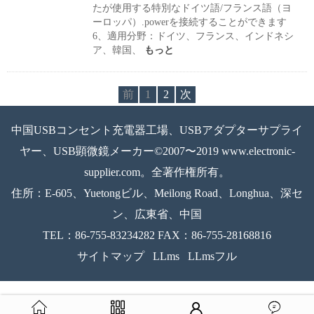
たが使用する特別なドイツ語/フランス語（ヨ
ーロッパ）.powerを接続することができます
6、適用分野：ドイツ、フランス、インドネシ
ア、韓国、
もっと
前
1
2
次
中国USBコンセント充電器工場、USBアダプターサプライ
ヤー、USB顕微鏡メーカー©2007〜2019 www.electronic-
supplier.com。全著作権所有。
住所：E-605、Yuetongビル、Meilong Road、Longhua、深セ
ン、広東省、中国
TEL：86-755-83234282 FAX：86-755-28168816
サイトマップ
LLms
LLmsフル