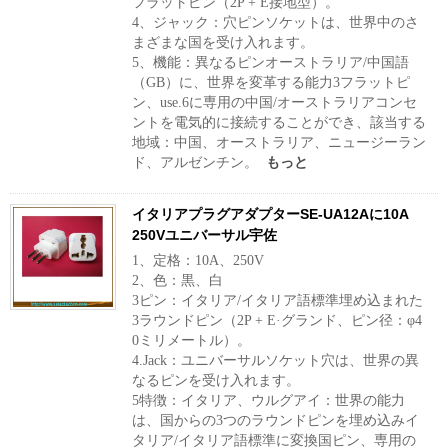
フラットピン（2P + E接地型）。
4、ジャック：穴ピンソケットは、世界中のさ
まざまな国を受け入れます。
5、機能：異なるピンオーストラリア/中国語
（GB）に、世界を変革する能力3フラット​​ピ
ン、use.6に専用の中国/オーストラリアコンセ
ントを電気的に接続することができ、該当する
地域：中国、オーストラリア、ニュージーラン
ド、アルゼンチン。
もっと
イタリアプラグアダプターSE-UA12Aに10A
250Vユニバーサル宇佐
1、定格：10A、250V
2、色：黒、白
3ピン：イタリア/イタリア語標準埋め込まれた
3ラウンドピン（2P + E·グランド、ピン径：φ4
0ミリメートル）。
4.Jack：ユニバーサルソケット穴は、世界の異
なるピンを受け入れます。
5特徴：イタリア、ウルグアイ：世界の能力
は、国からの3つのラウンドピンを埋め込みイ
タリア/イタリア語標準に変換国ピン、専用の