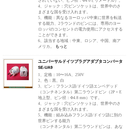
されていない、ピン径：Φ4 0ミリメートル）。
4、ジャック：穴ピンソケットは、世界中のさ
まざまな国を受け入れます。
5、機能：異なるヨーロッパ/中東に世界を転送
する能力、2ラウンドのピンには、専用のヨー
ロッパのコンセントの電力使用にアクセスする
ことができます。
6、該当する地域：中東、ロシア、中国、南ア
メリカ。
もっと
ユニバーサルドイツプラグアダプタコンバータ
SE-UA9
1、定格：10〜16A、250V
2、色：黒、白
3、ピン：フランス語/ドイツ語エンベデッド
（コンチネンタル）第二ラウンドピン（2P + E
地上型、ピン径：Φ4.8 mm）です。
4、ジャック：穴ピンソケットは、世界中のさ
まざまな国を受け入れます。
5、機能：組み込みフランス語/ドイツ語に別の
世界ピンする能力
（コンチネンタル）第二ラウンドピンは、あな