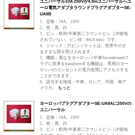
ユニバーサル10A 250Vが4.8mユニバーサルへユ
ーロ電気アダプタラウンドプラグアダプターSE-
UA9B
1、定格：10A、250V
2、色：黒、白
3、ピン：欧州/中東第二ラウンドピン（2P接地
されていない、ピン径：Φ4.8 mm）です。
4、ジャック：穴ピンソケットは、世界中のさ
まざまな国を受け入れます。
5、機能：異なるヨーロッパ/中東Secondroundプ
ラグに世界をtranaformする機能は、専用のヨー
ロッパのコンセントの電力使用にアクセスする
ことができます。
6、該当する地域：中東、ロシア、中国、南ア
メリカ。
もっと
ヨーロッパプラグアダプターSE-UA9Aに250Vの
ユニバーサル
1、定格：10A、250V
2、色：黒、白
3、ピン：欧州/中東第二ラウンドピン（2P接地