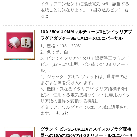
イタリアコンセントに接続電気use6、該当する
地域ごとに異なります。 （組み込みピン）
も
っと
10A 250V 4.0MMマルチユーズ3ピンイタリアプ
ラグアダプターSE-UA12へのユニバーサル
1、定格：10A、250V
2、色：黒、白
3、ピン：イタリア/イタリア語標準三ラウンド
ピン（2P + E地上型、ピン径：Φ4 0ミリメート
ル）。
4、ジャック：穴ピンソケットは、世界中のさ
まざまな国を受け入れます。
5、機能：異なるイタリア/イタリア語標準3円
ピン、使用する電気接続ソケットに専用のイタ
リア語の世界を変換する機能。
イタリア、ウルグアイ：6は、地域に適用され
ます。
もっと
グランド·ピンSE-UA11Aとスイスのプラグ変換
器への10Aの250Vの4.0ミリメートルユニバーサ