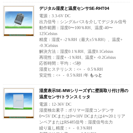
デジタル湿度と温度センサSE-RHT04
電源：3.3-6V DC
出力信号：シングルバスを介してデジタル信号
動作範囲：湿度0〜100％RH、温度-40〜
125Celsius
精度：湿度+ -2％RH（最大±5％RH）、温度+
-0.3Celsius
解決方法：湿度0.1％RH、温度0.1Celsius
再現性：湿度+ -1％RH、温度+ -0.2Celsius
応答時間：平均：<5秒
湿度ヒステリシス：<+ - 0.5％RH
安定性：<+ - 0.5％RH /年
もっと
湿度表示SE-MWシリーズずに壁面取り付け用の
温度センサ/トランスミッタ
電源：12-36V DC
湿度検出素子：ポリマー湿度コンデンサ
0〜5V DCまたは0〜10V DCまたは4〜20ミリア
ンペアまたはRS485信号：湿度信号出力
繰り返し精度：+ - 0.3％RH