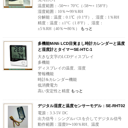
SE-HTC-1
温度範囲：-50〜+ 70°C（-58〜+ 158°F）
湿度範囲：10％〜99％RH
分解能：温度：0.1℃（0.1°F）、湿度：1％RH
精度：温度：±1°C（1.8°F）、湿度：
±5％RH（40％〜80％）
もっと
多機能MiNIi LCD目覚まし時計カレンダーと温度
と湿度計とタイマーSE-HTC-1
大きな文字のLCDディスプレイ
多機能
ディスプレイの温度、湿度
警報機能
時計&カレンダー機能
低消費電力
高い安定性と精度
もっと
デジタル湿度と温度センサーモデル：SE-RHT02
電源：3.3-5V DC
出力信号：シングルバスを介してデジタル信号
動作範囲：湿度0〜100％RH、温度