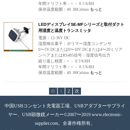
年間ドリフト率：+ - 0.5％RH
保存温度範囲：40..80Celsius
もっと
LEDディスプレイSE-MFシリーズと取付ダクト
用湿度と温度トランスミッタ
電源：12-36V DC
湿度検出素子：ポリマー湿度コンデンサ
0〜5V DCまたは0〜10V DCまたは4〜20ミリア
ンペアまたはRS485信号：湿度信号出力
繰り返し精度：+ - 0.3％RH
年間ドリフト率：+ - 0.5％RH
保存温度範囲：40..80Celsius
もっと
前
1
2
次
中国USBコンセント充電器工場、USBアダプターサプライ
ヤー、USB顕微鏡メーカー©2007〜2019 www.electronic-
supplier.com。全著作権所有。