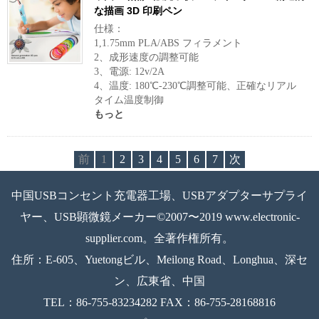
な描画 3D 印刷ペン
仕様：
1,1.75mm PLA/ABS フィラメント
2、成形速度の調整可能
3、電源: 12v/2A
4、温度: 180℃-230℃調整可能、正確なリアル
タイム温度制御
もっと
前
1
2
3
4
5
6
7
次
中国USBコンセント充電器工場、USBアダプターサプライ
ヤー、USB顕微鏡メーカー©2007〜2019 www.electronic-
supplier.com。全著作権所有。
住所：E-605、Yuetongビル、Meilong Road、Longhua、深セ
ン、広東省、中国
TEL：86-755-83234282 FAX：86-755-28168816