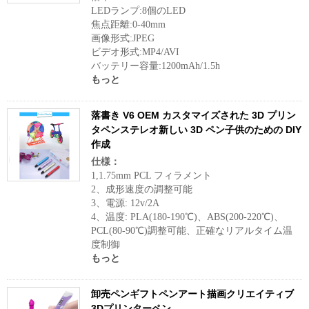
LEDランプ:8個のLED
焦点距離:0-40mm
画像形式:JPEG
ビデオ形式:MP4/AVI
バッテリー容量:1200mAh/1.5h
もっと
落書き V6 OEM カスタマイズされた 3D プリン
タペンステレオ新しい 3D ペン子供のための DIY
作成
仕様：
1,1.75mm PCL フィラメント
2、成形速度の調整可能
3、電源: 12v/2A
4、温度: PLA(180-190℃)、ABS(200-220℃)、
PCL(80-90℃)調整可能、正確なリアルタイム温
度制御
もっと
卸売ペンギフトペンアート描画クリエイティブ
3Dプリンターペン