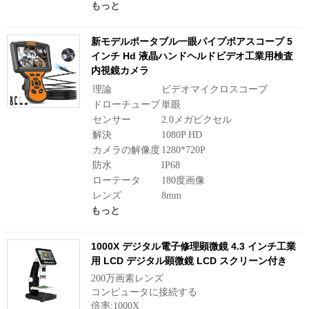
もっと
新モデルポータブル一眼パイプボアスコープ 5
インチ Hd 液晶ハンドヘルドビデオ工業用検査
内視鏡カメラ
理論
ビデオマイクロスコープ
ドローチューブ
単眼
センサー
2.0メガピクセル
解決
1080P HD
カメラの解像度
1280*720P
防水
IP68
ローテータ
180度画像
レンズ
8mm
もっと
1000X デジタル電子修理顕微鏡 4.3 インチ工業
用 LCD デジタル顕微鏡 LCD スクリーン付き
200万画素レンズ
コンピュータに接続する
倍率:1000X