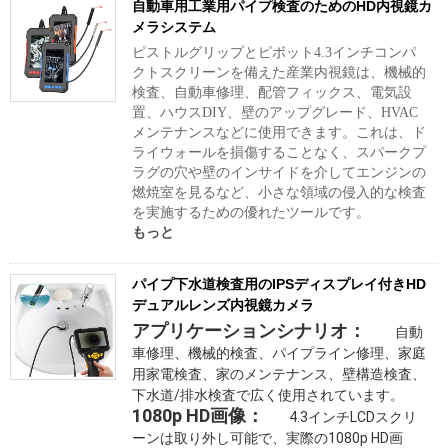
自動車用工業用パイプ検査のためのHD内視鏡カ
メラシステム
ピストルグリップとピボット4.3インチコンパ
クトスクリーンを備えた産業内視鏡は、機械的
検査、自動車修理、配管フィックス、電気設
置、ハウスDIY、壁のアップグレード、HVAC
メンテナンスなどに使用できます。これは、ド
ライウォールを損傷することなく、スパークプ
ラグの穴や壁のインサイドを介してエンジンの
燃焼室を見るなど、小さな領域の侵入的な検査
を実施するための優れたツールです。
もっと
パイプ下水道検査用のIPSディスプレイ付きHD
デュアルレンズ内視鏡カメラ
アプリケーションシナリオ： 
 自動
車修理、機械的検査、パイプライン修理、家庭
用家電検査、家のメンテナンス、壁構造検査、
下水道/排水検査で広く使用されています。 
1080p HD画像：
 4.3インチLCDスクリ
ーンは取り外し可能で、実際の1080p HD画