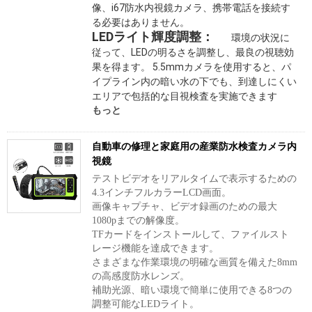
像、i67防水内視鏡カメラ、携帯電話を接続す
る必要はありません。 
LEDライト輝度調整：
 環境の状況に
従って、LEDの明るさを調整し、最良の視聴効
果を得ます。 5.5mmカメラを使用すると、パ
イプライン内の暗い水の下でも、到達しにくい
エリアで包括的な目視検査を実施できます 
もっと
自動車の修理と家庭用の産業防水検査カメラ内
視鏡
テストビデオをリアルタイムで表示するための
4.3インチフルカラーLCD画面。
画像キャプチャ、ビデオ録画のための最大
1080pまでの解像度。
TFカードをインストールして、ファイルスト
レージ機能を達成できます。
さまざまな作業環境の明確な画質を備えた8mm
の高感度防水レンズ。
補助光源、暗い環境で簡単に使用できる8つの
調整可能なLEDライト。